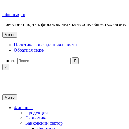
Перейти
к
minermag.ru
содержимому
Новостной портал, финансы, недвижимость, общество, бизнес
Меню
Политика конфиденциальности
Обратная связь
Поиск:
×
minermag.ru
Новостной портал, финансы, недвижимость, общество, бизнес
Меню
Финансы
Продукция
Экономика
Банковский сектор
Депозиты