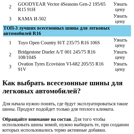
GOODYEAR Vector 4Seasons Gen-2 195/65
Узнать
2
R15 91H
цену
Узнать
3
КАМА И-502
цену
ТОП-3 лучших всесезонных шины для легковых
автомобилей R16
Узнать
1
Toyo Open Country H/T 235/75 R16 106S
цену
Bridgestone Dueler A/T 001 245/75 R16
Узнать
2
108/104S
цену
Ovation Tyres Ecovision VI-682 205/55 R16
Узнать
3
91V
цену
Как выбрать всесезонные шины для
легковых автомобилей?
Для начала нужно понять, где будут эксплуатироваться такие
шины. Продукт подойдет только для теплого климата.
Обращайте внимание на состав
. Для того чтобы
использовать шины зимой, нужно выбирать те, при создании
которых использовались термо активные добавки.