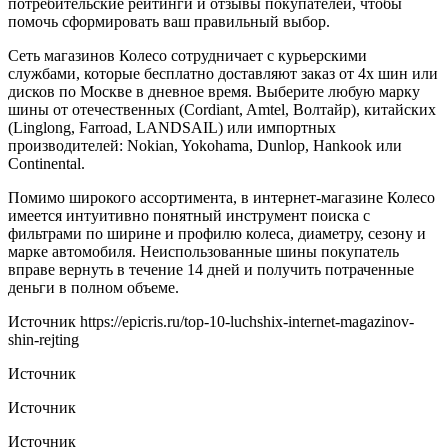
потребительские рейтинги и отзывы покупателей, чтобы
помочь сформировать ваш правильный выбор.
Сеть магазинов Колесо сотрудничает с курьерскими
службами, которые бесплатно доставляют заказ от 4х шин или
дисков по Москве в дневное время. Выберите любую марку
шины от отечественных (Cordiant, Amtel, Волтайр), китайских
(Linglong, Farroad, LANDSAIL) или импортных
производителей: Nokian, Yokohama, Dunlop, Hankook или
Continental.
Помимо широкого ассортимента, в интернет-магазине Колесо
имеется интуитивно понятный инструмент поиска с
фильтрами по ширине и профилю колеса, диаметру, сезону и
марке автомобиля. Неиспользованные шины покупатель
вправе вернуть в течение 14 дней и получить потраченные
деньги в полном объеме.
Источник
https://epicris.ru/top-10-luchshix-internet-magazinov-
shin-rejting
Источник
Источник
Источник