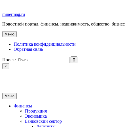
Перейти
к
minermag.ru
содержимому
Новостной портал, финансы, недвижимость, общество, бизнес
Меню
Политика конфиденциальности
Обратная связь
Поиск:
×
minermag.ru
Новостной портал, финансы, недвижимость, общество, бизнес
Меню
Финансы
Продукция
Экономика
Банковский сектор
Депозиты