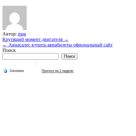
Автор:
mag
Навигация
Крутящий момент двигателя →
← Авиасалес купить авиабилеты официальный сайт
по
Поиск
записям
Поиск