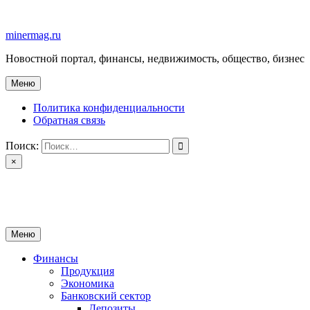
Перейти
к
minermag.ru
содержимому
Новостной портал, финансы, недвижимость, общество, бизнес
Меню
Политика конфиденциальности
Обратная связь
Поиск:
×
minermag.ru
Новостной портал, финансы, недвижимость, общество, бизнес
Меню
Финансы
Продукция
Экономика
Банковский сектор
Депозиты