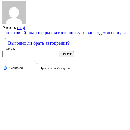
Автор:
mag
Навигация
Пошаговый план открытия интернет-магазина одежды с нуля
→
по
← Выгодно ли брать автокредит?
записям
Поиск
Поиск