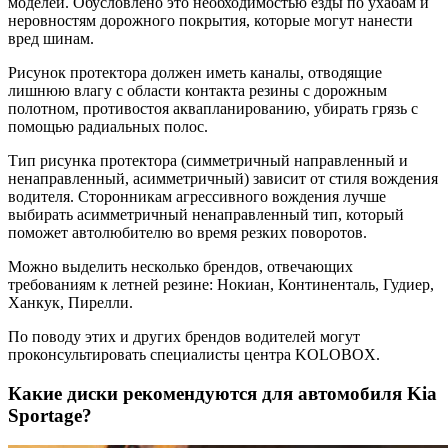
моделей. Обусловлено это необходимостью езды по ухабам и
неровностям дорожного покрытия, которые могут нанести
вред шинам.
Рисунок протектора должен иметь каналы, отводящие
лишнюю влагу с области контакта резины с дорожным
полотном, противостоя аквапланированию, убирать грязь с
помощью радиальных полос.
Тип рисунка протектора (симметричный направленный и
ненаправленный, асимметричный) зависит от стиля вождения
водителя. Сторонникам агрессивного вождения лучше
выбирать асимметричный ненаправленный тип, который
поможет автолюбителю во время резких поворотов.
Можно выделить несколько брендов, отвечающих
требованиям к летней резине: Нокиан, Континенталь, Гудиер,
Ханкук, Пирелли.
По поводу этих и других брендов водителей могут
проконсультировать специалисты центра KOLOBOX.
Какие диски рекомендуются для автомобиля Kia
Sportage?