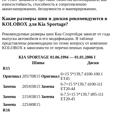
износостойкость, способность к сопротивлению
аквапланированию, бесшумности и маневрированию.
Какие размеры шин и дисков рекомендуются в
KOLOBOX для Kia Sportage?
Рекомендуемые размеры шин Киа Спортейдж зависят от года
выпуска автомобиля и его модификации. В таблице
представлены рекомендации по этому вопросу от компании
KOLOBOX в зависимости от перечисленных параметров.
KIA SPORTAGE 01.06.1994 — 01.01.2006 I
Шины
Диски
R15
6×15 5*139,7 d100-100.1
Оригинал
205/70R15
Оригинал
ET45
6-7×15 5*139,7 d100-111
Замена
205/65R15
Замена
ET20-44
6-7.5×15 5*139,7 d95-111
Замена
215/65R15
Замена
ET20-45
Замена
225/60R15
R16