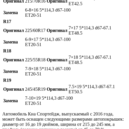
Оригинал
215/70R16
Оригинал
ET42.5
6-8×16 5*114,3 d67-100
Замена
ET20-51
R17
7×17 5*114,3 d67-67.1
Оригинал
225/60R17
Оригинал
ET48.5
6-9×17 5*114,3 d67-100
Замена
ET20-51
R18
7×18 5*114,3 d67-67.1
Оригинал
225/55R18
Оригинал
ET48.5
7-9×18 5*114,3 d67-100
Замена
ET20-51
R19
7.5×19 5*114,3 d67-67.1
Оригинал
245/45R19
Оригинал
ET50.5
7-10×19 5*114,3 d67-100
Замена
ET20-51
Автомобиль Киа Спортейдж, выпускаемый с 2016 года,
может быть оснащен следующими размерами автопокрышек:
диаметр от 16 до 19 дюймов, ширина от 215 до 245 мм, а