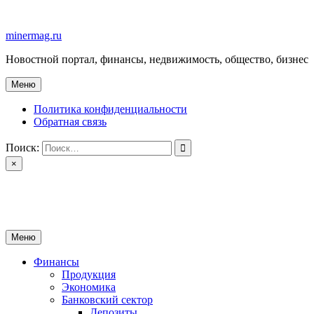
Перейти
к
minermag.ru
содержимому
Новостной портал, финансы, недвижимость, общество, бизнес
Меню
Политика конфиденциальности
Обратная связь
Поиск:
×
minermag.ru
Новостной портал, финансы, недвижимость, общество, бизнес
Меню
Финансы
Продукция
Экономика
Банковский сектор
Депозиты