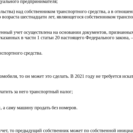
идуального предпринимателя;
ьства) над собственником транспортного средства, а в отношен
о возраста шестнадцати лет, являющегося собственником трансп
ственный учет осуществлена на основании документов, признан
азанных в части 1 статьи 20 настоящего Федерального закона, 
анспортного средства.
омобиля, то он может это сделать. В 2021 году не требуется иск
латить за него транспортный налог;
, а саму машину продать без номеров.
 учет, то предыдущий собственник может по собственной инициа