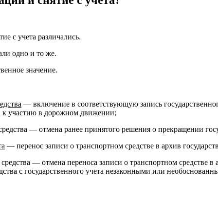
ие с учета различались.
ли одно и то же.
венное значение.
едства
— включение в соответствующую запись государственног
а к участию в дорожном движении;
 средства — отмена ранее принятого решения о прекращении госу
та
— перенос записи о транспортном средстве в архив государств
 средства — отмена переноса записи о транспортном средстве в 
дства с государственного учета незаконными или необоснованн