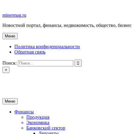
Перейти
к
minermag.ru
содержимому
Новостной портал, финансы, недвижимость, общество, бизнес
Меню
Политика конфиденциальности
Обратная связь
Поиск:
×
minermag.ru
Новостной портал, финансы, недвижимость, общество, бизнес
Меню
Финансы
Продукция
Экономика
Банковский сектор
Депозиты