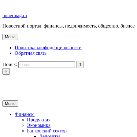
Перейти
к
minermag.ru
содержимому
Новостной портал, финансы, недвижимость, общество, бизнес
Меню
Политика конфиденциальности
Обратная связь
Поиск:
×
minermag.ru
Новостной портал, финансы, недвижимость, общество, бизнес
Меню
Финансы
Продукция
Экономика
Банковский сектор
Депозиты