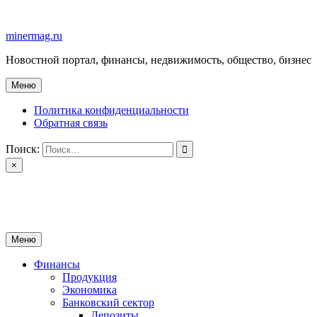
Перейти
к
minermag.ru
содержимому
Новостной портал, финансы, недвижимость, общество, бизнес
Меню
Политика конфиденциальности
Обратная связь
Поиск:
×
minermag.ru
Новостной портал, финансы, недвижимость, общество, бизнес
Меню
Финансы
Продукция
Экономика
Банковский сектор
Депозиты