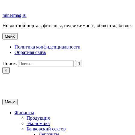
Перейти
к
minermag.ru
содержимому
Новостной портал, финансы, недвижимость, общество, бизнес
Меню
Политика конфиденциальности
Обратная связь
Поиск:
×
minermag.ru
Новостной портал, финансы, недвижимость, общество, бизнес
Меню
Финансы
Продукция
Экономика
Банковский сектор
Депозиты