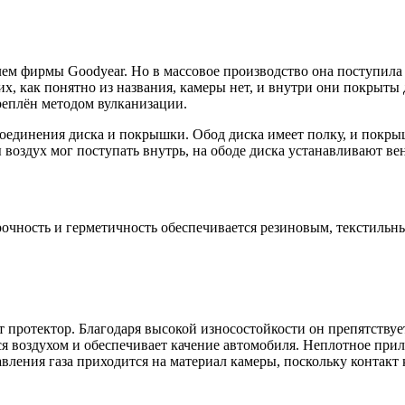
лем фирмы Goodyear. Но в массовое производство она поступила 
х, как понятно из названия, камеры нет, и внутри они покрыты
реплён методом вулканизации.
соединения диска и покрышки. Обод диска имеет полку, и покры
 воздух мог поступать внутрь, на ободе диска устанавливают ве
рочность и герметичность обеспечивается резиновым, текстильн
т протектор. Благодаря высокой износостойкости он препятству
я воздухом и обеспечивает качение автомобиля. Неплотное при
давления газа приходится на материал камеры, поскольку контак