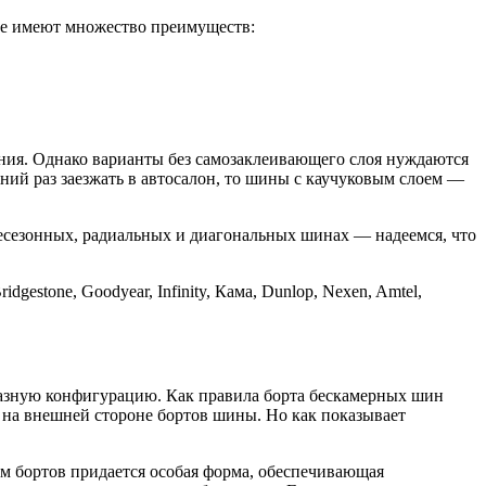
ые имеют множество преимуществ:
ения. Однако варианты без самозаклеивающего слоя нуждаются
шний раз заезжать в автосалон, то шины с каучуковым слоем —
сесезонных, радиальных и диагональных шинах — надеемся, что
estone, Goodyear, Infinity, Кама, Dunlop, Nexen, Amtel,
разную конфигурацию. Как правила борта бескамерных шин
на внешней стороне бортов шины. Но как показывает
ам бортов придается особая форма, обеспечивающая