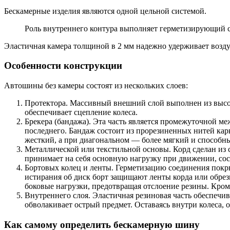
Бескамерные изделия являются одной цельной системой.
Роль внутреннего контура выполняет герметизирующий с
Эластичная камера толщиной в 2 мм надежно удерживает возду
Особенности конструкции
Автошины без камеры состоят из нескольких слоев:
Протектора. Массивный внешний слой выполнен из высок
обеспечивает сцепление колеса.
Брекера (бандажа). Эта часть является промежуточной ме
последнего. Бандаж состоит из прорезиненных нитей кар
жесткий, а при диагональном — более мягкий и способн
Металлической или текстильной основы. Корд сделан из с
принимает на себя основную нагрузку при движении, сос
Бортовых колец и ленты. Герметизацию соединения покры
истирания об диск борт защищают ленты корда или обре
боковые нагрузки, предотвращая отслоение резины. Кроме
Внутреннего слоя. Эластичная резиновая часть обеспечив
обволакивает острый предмет. Оставаясь внутри колеса, 
Как самому определить бескамерную шину