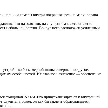
 При наличии камеры внутри покрышки резина маркирована
адавливании на золотник на спущенном колесе он легко
имеет небольшой бортик. Вокруг него расположен усиленный
 устройство бескамерной шины совершенно другое.
щих им особенностей. Их главное назначение — обеспечение
слой толщиной 2-3 мм. Его привулканизируеют к внутренней
г случится прокол, он как бы заклеит образовавшееся
вижения.