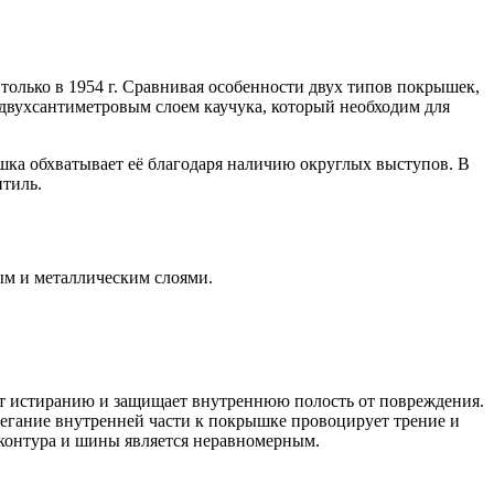
только в 1954 г. Сравнивая особенности двух типов покрышек,
 двухсантиметровым слоем каучука, который необходим для
шка обхватывает её благодаря наличию округлых выступов. В
нтиль.
ым и металлическим слоями.
ет истиранию и защищает внутреннюю полость от повреждения.
легание внутренней части к покрышке провоцирует трение и
т контура и шины является неравномерным.