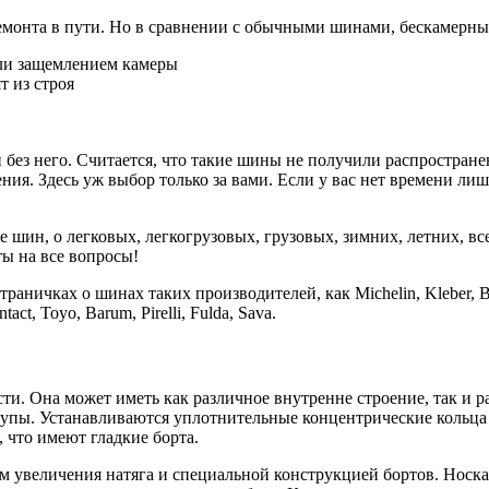
емонта в пути. Но в сравнении с обычными шинами, бескамерн
или защемлением камеры
т из строя
 без него. Считается, что такие шины не получили распростран
ния. Здесь уж выбор только за вами. Если у вас нет времени ли
 шин, о легковых, легкогрузовых, грузовых, зимних, летних, в
ты на все вопросы!
ичках о шинах таких производителей, как Michelin, Kleber, Bridg
ct, Toyo, Barum, Pirelli, Fulda, Sava.
и. Она может иметь как различное внутренне строение, так и 
упы. Устанавливаются уплотнительные концентрические кольца 
 что имеют гладкие борта.
м увеличения натяга и специальной конструкцией бортов. Носк