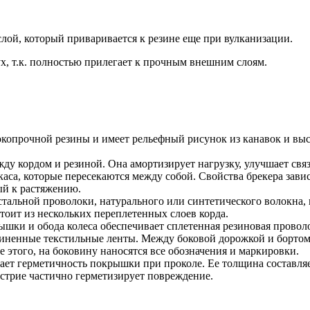
лой, который приваривается к резине еще при вулканизации.
х, т.к. полностью прилегает к прочным внешним слоям.
опрочной резины и имеет рельефный рисунок из канавок и выст
жду кордом и резиной. Она амортизирует нагрузку, улучшает свя
каса, которые пересекаются между собой. Свойства брекера зави
ый к растяжению.
тальной проволоки, натурального или синтетического волокна, 
тоит из нескольких переплетенных слоев корда.
шки и обода колеса обеспечивает сплетенная резиновая провол
зиненные текстильные ленты. Между боковой дорожкой и бортом
 этого, на боковину наносятся все обозначения и маркировки.
ает герметичность покрышки при проколе. Ее толщина составляет
острие частично герметизирует повреждение.