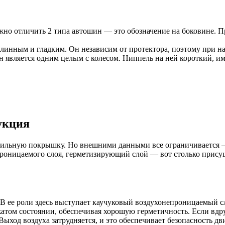
жно отличить 2 типа автошин — это обозначение на боковине.
линным и гладким. Он независим от протектора, поэтому при н
н является одним целым с колесом. Ниппель на ней короткий, 
укция
ильную покрышку. Но внешними данными все ограничивается —
проницаемого слоя, герметизирующий слой — вот столько прису
. В ее роли здесь выступает каучуковый воздухонепроницаемый 
атом состоянии, обеспечивая хорошую герметичность. Если вдру
 Выход воздуха затрудняется, и это обеспечивает безопасность д