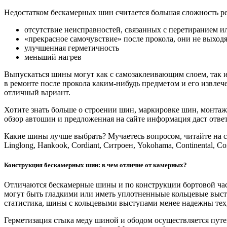
Недостатком бескамерных шин считается большая сложность р
отсутствие неисправностей, связанных с перетиранием 
«прекрасное самочувствие» после прокола, они не выходя
улучшенная герметичность
меньший нагрев
Выпускаться шины могут как с самозаклеивающим слоем, так и
в ремонте после прокола каким-нибудь предметом и его извлече
отличный вариант.
Хотите знать больше о строении шин, маркировке шин, монтаже
обзор автошин и предложенная на сайте информация даст отве
Какие шины лучше выбрать? Мучаетесь вопросом, читайте на стран
Linglong, Hankook, Cordiant, Ситроен, Yokohama, Continental, Сonta
Конструкция бескамерных шин: в чем отличие от камерных?
Отличаются бескамерные шины и по конструкции бортовой част
могут быть гладкими или иметь уплотненныые кольцевые выст
статистика, шины с кольцевыми выступами менее надежны тех,
Герметизация стыка меду шиной и ободом осуществляется путе