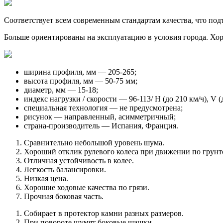
Соответствует всем современным стандартам качества, что по
Больше ориентированы на эксплуатацию в условия города. Хоро
ширина профиля, мм — 205-265;
высота профиля, мм — 50-75 мм;
диаметр, мм — 15-18;
индекс нагрузки / скорости — 96-113/ Н (до 210 км/ч), V (
специальная технология — не предусмотрена;
рисунок — направленный, асимметричный;
страна-производитель — Испания, Франция.
Сравнительно небольшой уровень шума.
Хороший отклик рулевого колеса при движении по грунт
Отличная устойчивость в колее.
Легкость балансировки.
Низкая цена.
Хорошие ходовые качества по грязи.
Прочная боковая часть.
Собирает в протектор камни разных размеров.
При повороте шумят боковые шашки.