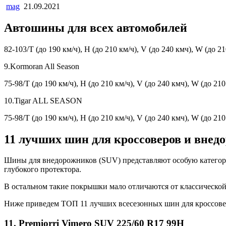
mag
21.09.2021
Автошины для всех автомобилей
82-103/Т (до 190 км/ч), Н (до 210 км/ч), V (до 240 кмч), W (до 21
9.Kormoran All Season
75-98/Т (до 190 км/ч), Н (до 210 км/ч), V (до 240 кмч), W (до 210
10.Tigar ALL SEASON
75-98/Т (до 190 км/ч), Н (до 210 км/ч), V (до 240 кмч), W (до 210
11 лучших шин для кроссоверов и внед
Шины для внедорожников (SUV) представляют особую категор
глубокого протектора.
В остальном такие покрышки мало отличаются от классической 
Ниже приведем ТОП 11 лучших всесезонных шин для кроссовер
11. Premiorri Vimero SUV 225/60 R17 99H