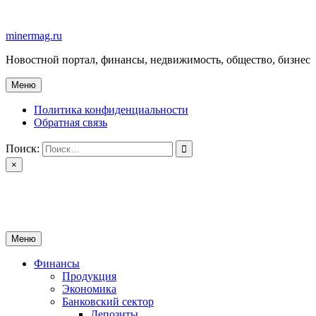
Перейти
к
minermag.ru
содержимому
Новостной портал, финансы, недвижимость, общество, бизнес
Меню
Политика конфиденциальности
Обратная связь
Поиск:
×
minermag.ru
Новостной портал, финансы, недвижимость, общество, бизнес
Меню
Финансы
Продукция
Экономика
Банковский сектор
Депозиты