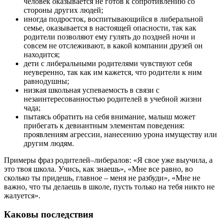
человек оказывается не готов к сопротивлению со
стороны других людей;
иногда подросток, воспитывающийся в либеральной
семье, оказывается в настоящей опасности, так как
родители позволяют ему гулять до поздней ночи и
совсем не отслеживают, в какой компании друзей он
находится;
дети с либеральными родителями чувствуют себя
неуверенно, так как им кажется, что родители к ним
равнодушны;
низкая школьная успеваемость в связи с
незаинтересованностью родителей в учебной жизни
чада;
пытаясь обратить на себя внимание, малыш может
прибегать к девиантным элементам поведения:
проявлениям агрессии, нанесению урона имуществу или
другим людям.
Примеры фраз родителей–либералов: «Я свое уже выучила, а
это твоя школа. Учись, как знаешь», «Мне все равно, во
сколько ты придешь, главное – меня не разбуди», «Мне не
важно, что ты делаешь в школе, пусть только на тебя никто не
жалуется».
Каковы последствия