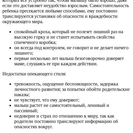
которых все устроено так, чтобы малышу было хорошо, даже
если это доставляет неудобство взрослым. Самостоятельность
ребенка пресекается любыми способами, ему постоянно
транслируются установки об опасности и враждебности
окружающего мира.
спокойный кроха, который не полезет лишний раз на
высокую горку и не станет испытывать свойства
спичечного коробка;
он всегда под контролем, не говорит и не делает ничего
лишнего;
первые несколько лет малыш безоговорочно доверяет
маме, слушаясь ее при каждом действии.
Недостатки опекающего стиля:
тревожность, ощущение беспомощности, задержка
личностного развития; за попытки обойти родительские
наказы;
не чувствует, что ему доверяют;
малыш растет не самостоятельный, ленивый и
пассивный;
недоверие и страх по отношению к миру, так как
родители постоянно транслируют информацию об
опасностях вокруг.