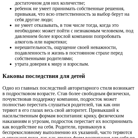
достаточном для них количестве;
ребенок не умеет принимать собственные решения,
привыкая, что всю ответственность за выбор берут на
себя другие люди;
не умеет отказывать, в том числе тогда, когда это
необходимо: может пойти с незнакомым человеком, под
давлением более взрослой компании попробовать
алкоголь или наркотики;
нерешительность, ощущение своей неважности,
подавленность и жизнь в постоянном страхе перед
собственными родителями;
утрата доверия к миру и взрослым.
Каковы последствия для детей
Одно из главных последствий авторитарного стиля возникает
в подростковом возрасте. Став более свободным физически,
почувствовав поддержку компании, подросток может
полностью перестать слушаться родителей, так как они
теряют в его глазах весь свой авторитет. Привыкший к
насильственным формам воспитания: крику, физическим
наказаниям и угрозам, подросток перестает их воспринимать
как воздействие на себя. Родители, привыкнув к
беспрекословному выполнению их указаний, часто теряются
и опускают руки, так как других форм воспитания для себя не