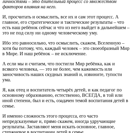
личностями – это длительный процесс со множеством
факторов влияния на него.
И, просчитать и осмыслить, все их и сам этот процесс. А
главное, его стратегические и тактические результаты – что
есть наш ребёнок сейчас и что из него выйдет в дальнейшем –
это не под силу ни одному человеческому уму.
Ибо это равносильно, что осмыслить, скажем, Вселенную –
хотя бы потому, что, каждый человек – это своеобразный Мир
в Мире. И наш ребёнок – не исключение.
А если мы и считаем, что постигли Мир ребёнка, как и
всякого человека, — это не более, чем кажимость или
заносчивость наших скудных знаний и, извините, тупости
ума.
Я, как отец и воспитатель четырёх детей, и как педагог по
основному образованию, естественно, ВСЕГДА, в той или
иной степени, был и есть, озадачен темой воспитания детей в
семье.
И именно сложность этого процесса, его часто
непредсказуемые и, прямо скажем, иногда удручающие
результаты. Заставляют меня искать основное, главное,
стержневое в воспитании детей в семье.