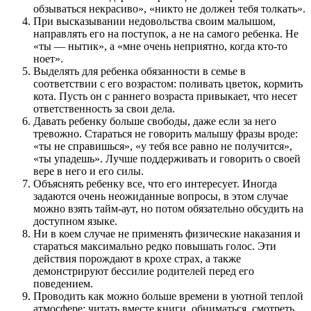
обзываться некрасиво», «никто не должен тебя толкать».
При высказывании недовольства своим малышом,
направлять его на поступок, а не на самого ребенка. Не
«ты — нытик», а «мне очень неприятно, когда кто-то
ноет».
Выделять для ребенка обязанности в семье в
соответствии с его возрастом: поливать цветок, кормить
кота. Пусть он с раннего возраста привыкает, что несет
ответственность за свои дела.
Давать ребенку больше свободы, даже если за него
тревожно. Стараться не говорить малышу фразы вроде:
«ты не справишься», «у тебя все равно не получится»,
«ты упадешь». Лучше поддерживать и говорить о своей
вере в него и его силы.
Объяснять ребенку все, что его интересует. Иногда
задаются очень неожиданные вопросы, в этом случае
можно взять тайм-аут, но потом обязательно обсудить на
доступном языке.
Ни в коем случае не применять физические наказания и
стараться максимально редко повышать голос. Эти
действия порождают в крохе страх, а также
демонстрируют бессилие родителей перед его
поведением.
Проводить как можно больше времени в уютной теплой
атмосфере: читать вместе книги, обниматься, смотреть