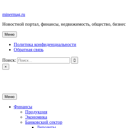
Перейти
к
minermag.ru
содержимому
Новостной портал, финансы, недвижимость, общество, бизнес
Меню
Политика конфиденциальности
Обратная связь
Поиск:
×
minermag.ru
Новостной портал, финансы, недвижимость, общество, бизнес
Меню
Финансы
Продукция
Экономика
Банковский сектор
Депозиты