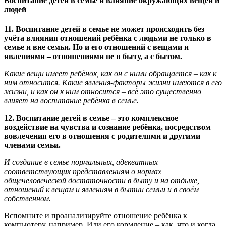
Воспитание детей в семье и влияние окружающих вещей и
людей
11. Воспитание детей в семье не может происходить без
учёта влияния отношений ребёнка с людьми не только в
семье и вне семьи. Но и его отношений с вещами и
явлениями – отношениями не в быту, а с бытом.
Какие вещи имеет ребёнок, как он с ними обращается – как к
ним относится. Какие явления-факторы жизни имеются в его
жизни, и как он к ним относится – всё это существенно
влияет на воспитание ребёнка в семье.
12. Воспитание детей в семье – это комплексное
воздействие на чувства и сознание ребёнка, посредством
вовлечения его в отношения с родителями и другими
членами семьи.
И создание в семье нормальных, адекватных –
соответствующих представлениям о нормах
общечеловеческой достаточности в быту и на отдыхе,
отношений к вещам и явлениям в бытии семьи и в своём
собственном.
Вспомните и проанализируйте отношение ребёнка к
компьютеру, например. Или его кормление – как, что и когда