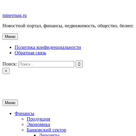
Перейти
к
minermag.ru
содержимому
Новостной портал, финансы, недвижимость, общество, бизнес
Меню
Политика конфиденциальности
Обратная связь
Поиск:
×
minermag.ru
Новостной портал, финансы, недвижимость, общество, бизнес
Меню
Финансы
Продукция
Экономика
Банковский сектор
Депозиты