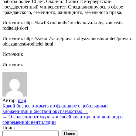
работы более 10 лет. Окончил Санкт-Петербургский
государственный университет. Специализируюсь в сфере
гражданского, семейного, жилищного, земельного права.
Источник
https://law03.ru/family/article/prava-i-obyazannosti-
roditelej-sk-rf
Источник
https://zakon7ya.ru/prava-i-obyazannosti/roditeli/prava-i-
obiazannosti-roditelei.html
Источник
Источник
Автор:
mag
Навигация
Какой бизнес открыть по франшизе с небольшими
вложениями и быстрой окупаемостью →
по
← О спасении от удушья в своей квартире или лонгрид о
записям
современной вентиляции
Поиск
Поиск