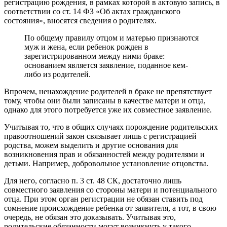
регистрацию рождения, в рамках которой в актовую запись, в
соответствии со ст. 14 ФЗ «Об актах гражданского
состояния», вносятся сведения о родителях.
По общему правилу отцом и матерью признаются
муж и жена, если ребенок рожден в
зарегистрированном между ними браке:
основанием является заявление, поданное кем-
либо из родителей.
Впрочем, ненахождение родителей в браке не препятствует
тому, чтобы они были записаны в качестве матери и отца,
однако для этого потребуется уже их совместное заявление.
Учитывая то, что в общих случаях порождение родительских
правоотношений закон связывает лишь с регистрацией
родства, можем выделить и другие основания для
возникновения прав и обязанностей между родителями и
детьми. Например, добровольное установление отцовства.
Для него, согласно п. 3 ст. 48 СК, достаточно лишь
совместного заявления со стороны матери и потенциального
отца. При этом орган регистрации не обязан ставить под
сомнение происхождение ребенка от заявителя, а тот, в свою
очередь, не обязан это доказывать. Учитывая это,
родительские обязанности могут возникнуть у такого