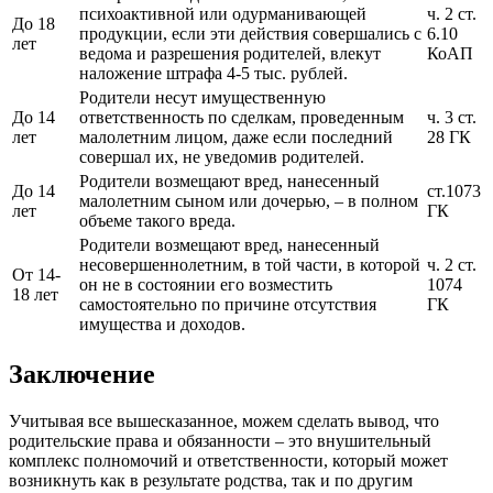
психоактивной или одурманивающей
ч. 2 ст.
До 18
продукции, если эти действия совершались с
6.10
лет
ведома и разрешения родителей, влекут
КоАП
наложение штрафа 4-5 тыс. рублей.
Родители несут имущественную
До 14
ответственность по сделкам, проведенным
ч. 3 ст.
лет
малолетним лицом, даже если последний
28 ГК
совершал их, не уведомив родителей.
Родители возмещают вред, нанесенный
До 14
ст.1073
малолетним сыном или дочерью, – в полном
лет
ГК
объеме такого вреда.
Родители возмещают вред, нанесенный
несовершеннолетним, в той части, в которой
ч. 2 ст.
От 14-
он не в состоянии его возместить
1074
18 лет
самостоятельно по причине отсутствия
ГК
имущества и доходов.
Заключение
Учитывая все вышесказанное, можем сделать вывод, что
родительские права и обязанности – это внушительный
комплекс полномочий и ответственности, который может
возникнуть как в результате родства, так и по другим