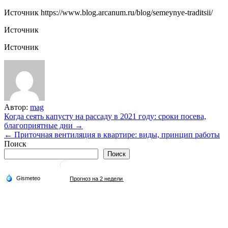
Источник
https://www.blog.arcanum.ru/blog/semeynye-traditsii/
Источник
Источник
Автор:
mag
Навигация
Когда сеять капусту на рассаду в 2021 году: сроки посева,
благоприятные дни →
по
← Приточная вентиляция в квартире: виды, принцип работы
записям
Поиск
Поиск