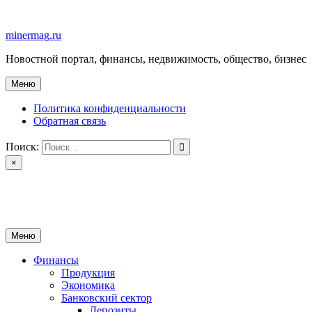
Перейти
к
minermag.ru
содержимому
Новостной портал, финансы, недвижимость, общество, бизнес
Меню
Политика конфиденциальности
Обратная связь
Поиск:
×
minermag.ru
Новостной портал, финансы, недвижимость, общество, бизнес
Меню
Финансы
Продукция
Экономика
Банковский сектор
Депозиты