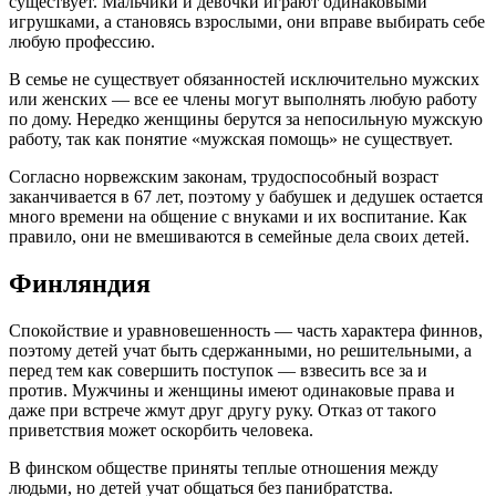
существует. Мальчики и девочки играют одинаковыми
игрушками, а становясь взрослыми, они вправе выбирать себе
любую профессию.
В семье не существует обязанностей исключительно мужских
или женских — все ее члены могут выполнять любую работу
по дому. Нередко женщины берутся за непосильную мужскую
работу, так как понятие «мужская помощь» не существует.
Согласно норвежским законам, трудоспособный возраст
заканчивается в 67 лет, поэтому у бабушек и дедушек остается
много времени на общение с внуками и их воспитание. Как
правило, они не вмешиваются в семейные дела своих детей.
Финляндия
Спокойствие и уравновешенность — часть характера финнов,
поэтому детей учат быть сдержанными, но решительными, а
перед тем как совершить поступок — взвесить все за и
против. Мужчины и женщины имеют одинаковые права и
даже при встрече жмут друг другу руку. Отказ от такого
приветствия может оскорбить человека.
В финском обществе приняты теплые отношения между
людьми, но детей учат общаться без панибратства.