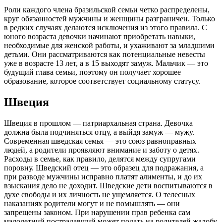
Роли каждого члена бразильской семьи четко распределены,
круг обязанностей мужчины и женщины разграничен. Только
в редких случаях делаются исключения из этого правила. С
юного возраста девочки начинают приобретать навыки,
необходимые для женской работы, и ухаживают за младшими
детьми. Они рассматриваются как потенциальные невесты
уже в возрасте 13 лет, а в 15 выходят замуж. Мальчик — это
будущий глава семьи, поэтому он получает хорошее
образование, которое соответствует социальному статусу.
Швеция
Швеция в прошлом — патриархальная страна. Девочка
должна была подчиняться отцу, а выйдя замуж — мужу.
Современная шведская семья — это союз равноправных
людей, а родители проявляют внимание и заботу о детях.
Расходы в семье, как правило, делятся между супругами
поровну. Шведский отец — это образец для подражания, а
при разводе мужчины исправно платят алименты, и до их
взыскания дело не доходит. Шведские дети воспитываются в
духе свободы и их личность не ущемляется. О телесных
наказаниях родители могут и не помышлять — они
запрещены законом. При нарушении прав ребенка сам
малолетний пострадавший может подать на родителей жалобу