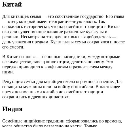
Китай
Для китайцев семья — это собственное государство. Его глава
— отец, который имеет неограниченную власть. Так
сложилось исторически, что на семейные традиции в Китае
оказали существенное влияние различные культуры и
религии. Несмотря на это, для них высшая добродетель —
дань уважения предкам. Культ главы семьи сохранялся и после
его смерти.
В Китае сыновья — основные наследники, между которыми
все имущество, завещанное отцом, делится поровну. Это
нередко приводило к конфликтам и разногласиям между
ними.
Репутация семьи для китайцев имела огромное значение. Для
ее защиты мужчины шли на войну и погибали. В настоящее
время неизменными китайские семейные традиции
сохранились в древних династиях.
Индия
Семейные индийские традиции сформировались во времена,
когда общество было разделено на касты. Только