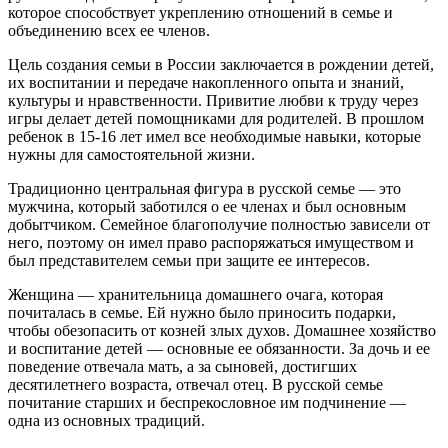
которое способствует укреплению отношений в семье и
объединению всех ее членов.
Цель создания семьи в России заключается в рождении детей,
их воспитании и передаче накопленного опыта и знаний,
культуры и нравственности. Привитие любви к труду через
игры делает детей помощниками для родителей. В прошлом
ребенок в 15-16 лет имел все необходимые навыки, которые
нужны для самостоятельной жизни.
Традиционно центральная фигура в русской семье — это
мужчина, который заботился о ее членах и был основным
добытчиком. Семейное благополучие полностью зависели от
него, поэтому он имел право распоряжаться имуществом и
был представителем семьи при защите ее интересов.
Женщина — хранительница домашнего очага, которая
почиталась в семье. Ей нужно было приносить подарки,
чтобы обезопасить от козней злых духов. Домашнее хозяйство
и воспитание детей — основные ее обязанности. За дочь и ее
поведение отвечала мать, а за сыновей, достигших
десятилетнего возраста, отвечал отец. В русской семье
почитание старших и беспрекословное им подчинение —
одна из основных традиций.