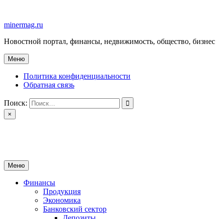
Перейти
к
minermag.ru
содержимому
Новостной портал, финансы, недвижимость, общество, бизнес
Меню
Политика конфиденциальности
Обратная связь
Поиск:
×
minermag.ru
Новостной портал, финансы, недвижимость, общество, бизнес
Меню
Финансы
Продукция
Экономика
Банковский сектор
Депозиты