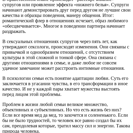
супругов или проявление эффекта «нижнего белья». Супруги
начинают демонстрировать друг перед другом не лучшие свои
качества и образцы поведения, манеру общения. Итог:
романтический флер в отношениях исчезает, образ любимого
«обесцвечивается». Многое в поведении партнера начинает
раздражать.
В сексуальных отношениях супругов через пять лет, как
утверждают сексологи, происходят изменения. Они связаны с
привычкой и однообразием отношений, с отсутствием
культуры в этой сложной и тонкой сфере. Она связана с
другими отношениями в семье, и даже любое не совсем
удачное замечание может расстроить интимные отношения.
В психологии семьи есть понятие адаптации любви. Суть его
заключается в угасании чувства, в его трансформации в иное
качество. И не у каждой пары хватает мужества выстоять
перед лицом этой проблемы.
Проблем в жизни любой семьи великое множество,
объективных и субъективных. Но что есть жизнь без них?
Если все время мед да мед, то захочется и солененького. Если
бы не было трудностей, то человек все равно создал бы их
сам, преодолевая которые, тратил массу сил и энергии. Такова
природа человека.