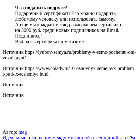
Что подарить подруге?
Подарочный сертификат! Его можно подарить
любимому человеку или использовать самому.
А еще мы каждый месяц разыгрываем сертификат
на 3000 руб. среди новых подписчиков на Email.
Подпишись!
Выбрать сертификат в магазине
Источник
https://lyubov-semya.ru/problemy-v-seme-pochemu-oni-
voznikayut/
Источник
https://www.colady.ru/10-osnovnyx-semejnyx-problem-
i-puti-ix-resheniya.html
Источник
Источник
Автор:
mag
Навигация
Идеальные отношения между мужчиной и женщиной – в чём