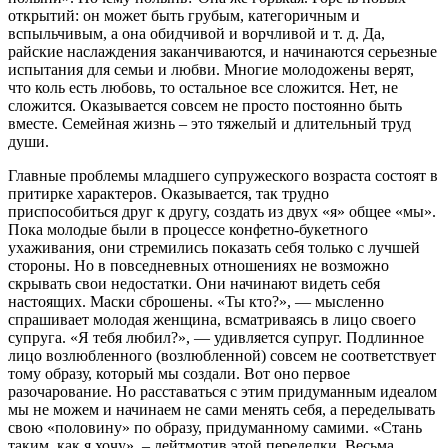
открытий: он может быть грубым, категоричным и
вспыльчивым, а она обидчивой и ворчливой и т. д. Да,
райские наслаждения заканчиваются, и начинаются серьезные
испытания для семьи и любви. Многие молодожены верят,
что коль есть любовь, то остальное все сложится. Нет, не
сложится. Оказывается совсем не просто постоянно быть
вместе. Семейная жизнь – это тяжелый и длительный труд
души.
Главные проблемы младшего супружеского возраста состоят в
притирке характеров. Оказывается, так трудно
приспособиться друг к другу, создать из двух «я» общее «мы».
Пока молодые были в процессе конфетно-букетного
ухаживания, они стремились показать себя только с лучшей
стороны. Но в повседневных отношениях не возможно
скрывать свои недостатки. Они начинают видеть себя
настоящих. Маски сброшены. «Ты кто?», — мысленно
спрашивает молодая женщина, всматриваясь в лицо своего
супруга. «Я тебя любил?», — удивляется супруг. Подлинное
лицо возлюбленного (возлюбленной) совсем не соответствует
тому образу, который мы создали. Вот оно первое
разочарование. Но расставаться с этим придуманным идеалом
мы не можем и начинаем не сами менять себя, а переделывать
свою «половину» по образу, придуманному самими. «Стань
таким, как я хочу», – лейтмотив этой переделки. Весьма