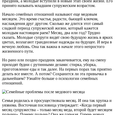
праздник, а молодые вступили в новый этап своей жизни. Его
принято называть младшим супружеским возрастом.
Начало семейных отношений называют еще медовым
месяцем. Это время счастья, радости, бьющей ключом,
наслаждения друг другом. Сколько же длится этот самый
сладкий период супружеской жизни, который кажется
молодым настоящим раем? Месяц, два или год? Трудно
сказать. Молодые супруги видят свою будущую жизнь в ярких
цветах, возлагают грандиозные надежды на будущее. И вера в
вечную любовь. Она так важна в начале этого непростого
жизненного пути.
Но рано или поздно праздник заканчивается, ему на смену
приходят будни с рутинными делами: стирка, уборка,
приготовление еды и так далее. На первых порах так приятно
делать все вместе. А потом? Сохранится ли эта привычка в
дальнейшем? Узнайте больше о психологии семейных
отношений.
Семья родилась и просуществовала месяц. И она так хрупка и
уязвима. Восточная пословица утверждает: «Когда первый
месяц супружества – только месяц меда, второй будет месяцем
полыни». Почему полынь? Она же горькая. Горечь новых