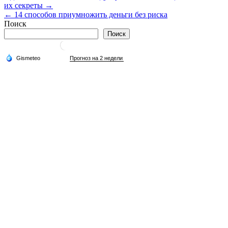
их секреты →
по
← 14 способов приумножить деньги без риска
записям
Поиск
Поиск