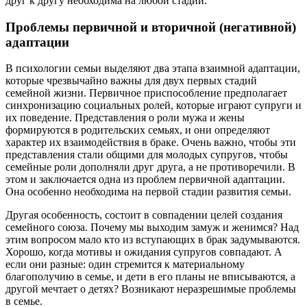
друг к другу необходима на любой стадии.
Проблемы первичной и вторичной (негативной)
адаптации
В психологии семьи выделяют два этапа взаимной адаптации,
которые чрезвычайно важны для двух первых стадий
семейной жизни. Первичное приспособление предполагает
синхронизацию социальных ролей, которые играют супруги и
их поведение. Представления о роли мужа и жены
формируются в родительских семьях, и они определяют
характер их взаимодействия в браке. Очень важно, чтобы эти
представления стали общими для молодых супругов, чтобы
семейные роли дополняли друг друга, а не противоречили. В
этом и заключается одна из проблем первичной адаптации.
Она особенно необходима на первой стадии развития семьи.
Другая особенность, состоит в совпадении целей создания
семейного союза. Почему мы выходим замуж и женимся? Над
этим вопросом мало кто из вступающих в брак задумываются.
Хорошо, когда мотивы и ожидания супругов совпадают. А
если они разные: один стремится к материальному
благополучию в семье, и дети в его планы не вписываются, а
другой мечтает о детях? Возникают неразрешимые проблемы
в семье.