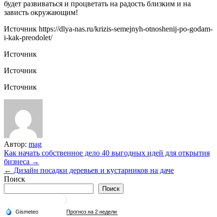
будет развиваться и процветать на радость близким и на
зависть окружающим!
Источник
https://dlya-nas.ru/krizis-semejnyh-otnoshenij-po-godam-
i-kak-preodolet/
Источник
Источник
Источник
Автор:
mag
Навигация
Как начать собственное дело 40 выгодных идей для открытия
бизнеса →
по
← Дизайн посадки деревьев и кустарников на даче
записям
Поиск
Поиск