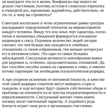
ли выиграете что-то в жизни. Конфликты еще никого не
делали счастливым, поэтому, вступая в словесную перепалку
в очередной раз, хорошенько задумайтесь, действительно, ли
это то, к чему вы стремитесь?
Советское воспитание и четко ограниченные рамки цензуры
накладывают определенный отпечаток на мировосприятие
каждого человека. Ввиду тех или иных черт характера, психо-
типов и жизненных убеждений формируется отношение
индивидов к сексу. Огромное количество людей сегодня
считают, что чем больше они находятся в семейных
отношениях со своим избранником, тем меньше интересуют
его в интимном плане. Это одно из самых больших
заблуждений. Сексуальная активность невообразимо важна
для здоровых и, особенно, продолжительных отношений. Да,
быт способен пагубно влиять на гармонию в семье, и именно
потому партнерам так необходима психологическая разрядка.
А при упорном уклонении от интимной близости, в качестве
этой самой разрядки сожители могут выбирать ссоры и
скандалы, в ходе которых будут срывать собственные обиды и
проблемы на оппоненте из-за чувства неудовлетворенности и
нереализованности. Сексуальный контакт очень важен,
поскоку носит тактильный характер. А подобного рода
близость играет свою роль в организации счастливых