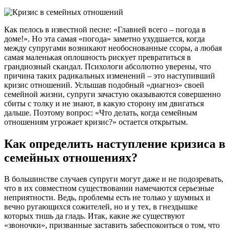
Как пелось в известной песне: «Главней всего – погода в
доме!». Но эта самая «погода» заметно ухудшается, когда
между супругами возникают необоснованные ссоры, а любая
самая маленькая оплошность рискует превратиться в
грандиозный скандал. Психологи абсолютно уверены, что
причина таких радикальных изменений – это наступивший
кризис отношений. Услышав подобный «диагноз» своей
семейной жизни, супруги зачастую оказываются совершенно
сбиты с толку и не знают, в какую сторону им двигаться
дальше. Поэтому вопрос: «Что делать, когда семейным
отношениям угрожает кризис?» остается открытым.
Как определить наступление кризиса в
семейных отношениях?
В большинстве случаев супруги могут даже и не подозревать,
что в их совместном существовании намечаются серьезные
неприятности. Ведь, проблемы есть не только у шумных и
вечно ругающихся сожителей, но и у тех, в гнездышке
которых тишь да гладь. Итак, какие же существуют
«звоночки», призванные заставить забеспокоиться о том, что