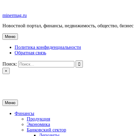
Перейти
к
minermag.ru
содержимому
Новостной портал, финансы, недвижимость, общество, бизнес
Меню
Политика конфиденциальности
Обратная связь
Поиск:
×
minermag.ru
Новостной портал, финансы, недвижимость, общество, бизнес
Меню
Финансы
Продукция
Экономика
Банковский сектор
Депозиты