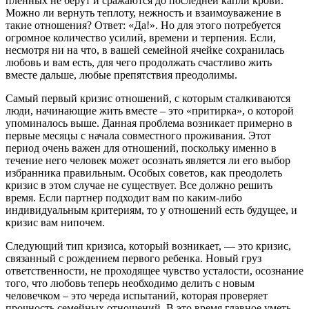
пленных не берут и сражаются до последней капли крови.
Можно ли вернуть теплоту, нежность и взаимоуважение в
такие отношения? Ответ: «Да!». Но для этого потребуется
огромное количество усилий, времени и терпения. Если,
несмотря ни на что, в вашей семейной ячейке сохранилась
любовь и вам есть, для чего продолжать счастливо жить
вместе дальше, любые препятствия преодолимы.
Самый первый кризис отношений, с которым сталкиваются
люди, начинающие жить вместе – это «притирка», о которой
упоминалось выше. Данная проблема возникает примерно в
первые месяцы с начала совместного проживания. Этот
период очень важен для отношений, поскольку именно в
течение него человек может осознать является ли его выбор
избранника правильным. Особых советов, как преодолеть
кризис в этом случае не существует. Все должно решить
время. Если партнер подходит вам по каким-либо
индивидуальным критериям, то у отношений есть будущее, и
кризис вам нипочем.
Следующий тип кризиса, который возникает, — это кризис,
связанный с рождением первого ребенка. Новый груз
ответственности, не проходящее чувство усталости, осознание
того, что любовь теперь необходимо делить с новым
человечком – это череда испытаний, которая проверяет
прочность семейных отношений. В это время главное уметь