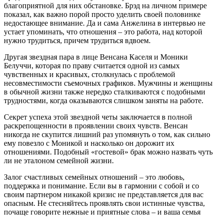
благоприятной для них обстановке. Брэд на личном примере
показал, как важно порой просто уделить своей половинке
недостающее внимание. Да и сама Анжелина в интервью не
устает упоминать, что отношения – это работа, над которой
нужно трудиться, причем трудиться вдвоем.
Другая звездная пара в лице Венсана Каселя и Моники
Белуччи, которая по праву считается одной из самых
чувственных и красивых, столкнулась с проблемой
несовместимости съемочных графиков. Мужчины и женщины
в обычной жизни также нередко сталкиваются с подобными
трудностями, когда оказываются слишком заняты на работе.
Секрет успеха этой звездной четы заключается в полной
раскрепощенности в проявлении своих чувств. Венсан
никогда не скупится лишний раз упомянуть о том, как сильно
ему повезло с Моникой и насколько он дорожит их
отношениями. Подобный «гостевой» брак можно назвать чуть
ли не эталоном семейной жизни.
Залог счастливых семейных отношений – это любовь,
поддержка и понимание. Если вы в гармонии с собой и со
своим партнером никакой кризис не представляется для вас
опасным. Не стесняйтесь проявлять свои истинные чувства,
почаще говорите нежные и приятные слова – и ваша семья