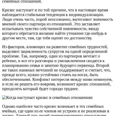
семейных отношений.
Кризис наступает и по той причине, что в настоящее время
наблюдается стабильная тенденция к индивидуализации.
Люди очень часто, порой неосознанно, вытесняют значимость
мнений своего партнера из отношений. Это заставляет
испытывать чувство собственной никчемности, ввиду
которого обретается желание найти утешение где-нибудь в
другом месте, там, где тебя оценят по достоинству.
Из факторов, влияющих на развитие семейных трудностей,
выделяют зацикленность супругов на одной определенной
проблеме. Так, например, один из партнеров мечтает о
ребенке, и все его разговоры и умозаключения сводятся к
планированию семьи и зачатию будущего первенца. Второй
же таких наивных мечтаний не поддерживает и считает, что,
прежде всего, нужно устойчиво стоять на ногах, быть
обеспеченными. Конфликт интересов между ними неминуем,
и если не решить его вовремя, возникнет кризис отношений,
преодолеть который будет гораздо труднее.
Однако наиболее часто кризис возникает в тех семейных
ячейках, где один из ее членов не устроен и не реализован в
жизни. Данный тип людей преимущественно представлен