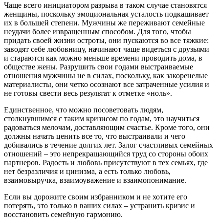
Чаще всего инициатором разрыва в таком случае становятся
женщины, поскольку эмоциональная усталость подкашивает
их в большей степени. Мужчины же переживают семейные
неудачи более извращенным способом. Для того, чтобы
придать своей жизни остроты, они пускаются во все тяжкие:
заводят себе любовницу, начинают чаще видеться с друзьями
и стараются как можно меньше времени проводить дома, в
обществе жены. Разрушить свои годами выстраиваемые
отношения мужчины не в силах, поскольку, как закоренелые
материалисты, они четко осознают все затраченные усилия и
не готовы свести весь результат к отметке «ноль».
Единственное, что можно посоветовать людям,
столкнувшимся с таким кризисом по годам, это научиться
радоваться мелочам, доставляющим счастье. Кроме того, они
должны начать ценить все то, что выстраивали и чего
добивались в течение долгих лет. Залог счастливых семейных
отношений – это непрекращающийся труд со стороны обоих
партнеров. Радость и любовь присутствуют в тех семьях, где
нет безразличия и цинизма, а есть только любовь,
взаимовыручка, взаимоуважение и взаимопонимание.
Если вы дорожите своим избранником и не хотите его
потерять, это только в ваших силах – устранить кризис и
восстановить семейную гармонию.