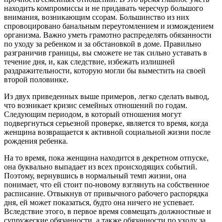
находить компромиссы и не придавать чересчур большого
внимания, возникающим ссорам. Большинство из них
спровоцировано банальным переутомлением и измождением
организма. Важно уметь грамотно распределять обязанности
по уходу за ребенком и за обстановкой в доме. Правильно
разграничив границы, вы сможете не так сильно уставать в
течение дня, и, как следствие, избежать излишней
раздражительности, которую могли бы выместить на своей
второй половинке.
Из двух приведенных выше примеров, легко сделать вывод,
что возникает кризис семейных отношений по годам.
Следующим периодом, в который отношения могут
подвергнуться серьезной проверке, является то время, когда
женщина возвращается к активной социальной жизни после
рождения ребенка.
На то время, пока женщина находится в декретном отпуске,
она буквально выпадает из всех происходящих событий.
Поэтому, вернувшись в нормальный темп жизни, она
понимает, что ей стоит по-новому взглянуть на собственное
расписание. Отвыкнув от привычного рабочего распорядка
дня, ей может показаться, будто она ничего не успевает.
Вследствие этого, в первое время совмещать должностные и
супружеские обязанности, а также обязанности по уходу за