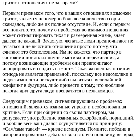
кризис в отношениях не за горами?
Первым признаком того, что в ваших отношениях возможен
кризис, является непомерно большое количество ссор и
скандалов, либо же их полное отсутствие. И, если с первым
все понятно, то, почему о проблемах во взаимоотношениях
может сигнализировать тихая и размеренная жизнь, знает
далеко не каждый. Зачастую, женатые люди предпочитают не
ругаться и не выяснять отношения просто потому, что
считают это бесполезным. Им не кажется, что партнер в
состоянии понять их личные мотивы и переживания, а
потому возникающие проблемы они предпочитают
игнорировать и сводить на «нет». Такая жизненная позиция
отнюдь не является правильной, поскольку все недомолвки и
недосказанности рискуют либо вылиться в величайший
конфликт в будущем, либо привести к тому, что любящие
некогда друг друга люди превратятся в незнакомцев.
Следующим признаком, сигнализирующим о проблемах
отношений, являются взаимные упреки и необоснованная
критика. Если при общении со своим партнером, вы
допускаете употребление взаимных оскорблений, порицаний,
и вообще весь ваш диалог осуществляется по принципу:
«Сам/сама такая!» — кризис неминуем. Помните, победив в
импровизированных дебатах свою вторую половину, вы вряд