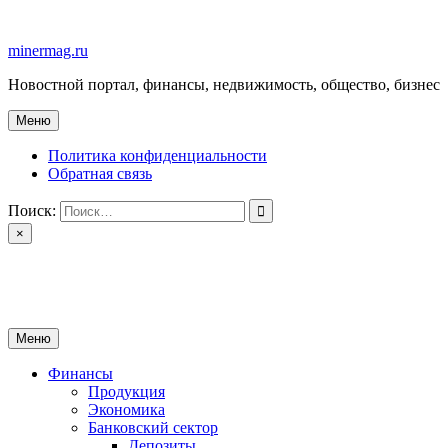
Перейти
к
minermag.ru
содержимому
Новостной портал, финансы, недвижимость, общество, бизнес
Меню
Политика конфиденциальности
Обратная связь
Поиск:
×
minermag.ru
Новостной портал, финансы, недвижимость, общество, бизнес
Меню
Финансы
Продукция
Экономика
Банковский сектор
Депозиты