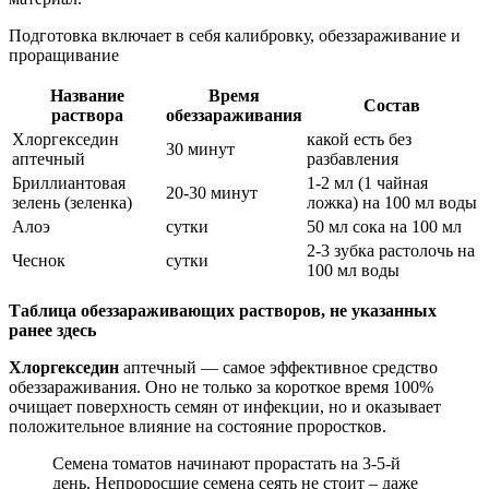
Подготовка включает в себя калибровку, обеззараживание и
проращивание
Название
Время
Состав
раствора
обеззараживания
Хлоргекседин
какой есть без
30 минут
аптечный
разбавления
Бриллиантовая
1-2 мл (1 чайная
20-30 минут
зелень (зеленка)
ложка) на 100 мл воды
Алоэ
сутки
50 мл сока на 100 мл
2-3 зубка растолочь на
Чеснок
сутки
100 мл воды
Таблица обеззараживающих растворов, не указанных
ранее здесь
Хлоргекседин
аптечный — самое эффективное средство
обеззараживания. Оно не только за короткое время 100%
очищает поверхность семян от инфекции, но и оказывает
положительное влияние на состояние проростков.
Семена томатов начинают прорастать на 3-5-й
день. Непроросшие семена сеять не стоит – даже