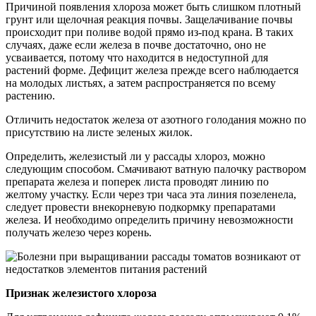
Причиной появления хлороза может быть слишком плотный
грунт или щелочная реакция почвы. Защелачивание почвы
происходит при поливе водой прямо из-под крана. В таких
случаях, даже если железа в почве достаточно, оно не
усваивается, потому что находится в недоступной для
растений форме. Дефицит железа прежде всего наблюдается
на молодых листьях, а затем распространяется по всему
растению.
Отличить недостаток железа от азотного голодания можно по
присутствию на листе зеленых жилок.
Определить, железистый ли у рассады хлороз, можно
следующим способом. Смачивают ватную палочку раствором
препарата железа и поперек листа проводят линию по
желтому участку. Если через три часа эта линия позеленела,
следует провести внекорневую подкормку препаратами
железа. И необходимо определить причину невозможности
получать железо через корень.
Признак железистого хлороза