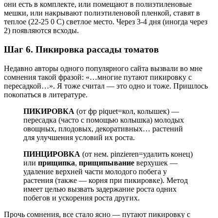
они есть в комплекте, или помещают в полиэтиленовые
мешки, или накрывают полиэтиленовой пленкой, ставят в
теплое (22-25 0 С) светлое место. Через 3-4 дня (иногда через
2) появляются всходы.
Шаг 6. Пикировка рассады томатов
Недавно авторы одного популярного сайта вызвали во мне
сомнения такой фразой: «…многие путают пикировку с
пересадкой…». Я тоже считал — это одно и тоже. Пришлось
покопаться в литературе.
ПИКИРОВКА
(от фр piquet=кол, колышек) —
пересадка (часто с помощью колышка) молодых
овощных, плодовых, декоративных… растений
для улучшения условий их роста.
ПИНЦИРОВКА
(от нем. pinzieren=удалить конец)
или
прищипка
,
прищипывание
верхушек —
удаление верхней части молодого побега у
растения (также — корня при пикировке). Метод
имеет целью вызвать задержание роста одних
побегов и ускорения роста других.
Прочь сомнения, все стало ясно — путают пикировку с