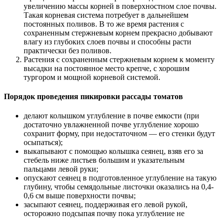
увеличению массы корней в поверхностном слое почвы.
Такая корневая система потребует в дальнейшем
постоянных поливов. В то же время растения с
сохраненным стержневым корнем прекрасно добывают
влагу из глубоких слоев почвы и способны расти
практически без поливов.
Растения с сохраненным стержневым корнем к моменту
высадки на постоянное место крепче, с хорошим
тургором и мощной корневой системой.
Порядок проведения пикировки рассады томатов
делают колышком углубление в почве емкости (при
достаточно увлажненной почве углубление хорошо
сохранит форму, при недостаточном — его стенки будут
осыпаться);
выкапывают с помощью колышка сеянец, взяв его за
стебель ниже листьев большим и указательным
пальцами левой руки;
опускают сеянец в подготовленное углубление на такую
глубину, чтобы семядольные листочки оказались на 0,4-
0,6 см выше поверхности почвы;
засыпают сеянец, поддерживая его левой рукой,
осторожно подсыпая почву пока углубление не