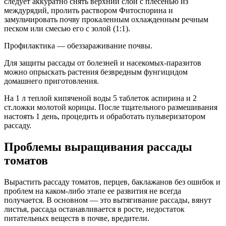
следует аккуратно снять верхний слой с плесенью из
междурядий, пролить раствором Фитоспорина и
замульчировать почву прокаленным охлажденным речным
песком или смесью его с золой (1:1).
Профилактика — обеззараживание почвы.
Для защиты рассады от болезней и насекомых-паразитов
можно опрыскать растения безвредным фунгицидом
домашнего приготовления.
На 1 л теплой кипяченой воды 5 таблеток аспирина и 2
ст.ложки молотой корицы. После тщательного размешивания
настоять 1 день, процедить и обработать пульверизатором
рассаду.
Проблемы выращивания рассады
томатов
Вырастить рассаду томатов, перцев, баклажанов без ошибок и
проблем на каком-либо этапе ее развития не всегда
получается. В основном — это вытягивание рассады, вянут
листья, рассада останавливается в росте, недостаток
питательных веществ в почве, вредители.