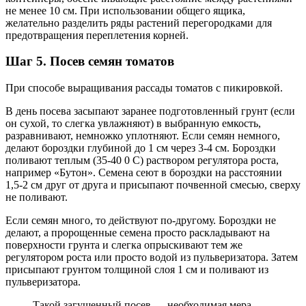
не менее 10 см. При использовании общего ящика,
желательно разделить ряды растений перегородками для
предотвращения переплетения корней.
Шаг 5. Посев семян томатов
При способе выращивания рассады томатов с пикировкой.
В день посева засыпают заранее подготовленный грунт (если
он сухой, то слегка увлажняют) в выбранную емкость,
разравнивают, немножко уплотняют. Если семян немного,
делают бороздки глубиной до 1 см через 3-4 см. Бороздки
поливают теплым (35-40 0 С) раствором регулятора роста,
например «Бутон». Семена сеют в бороздки на расстоянии
1,5-2 см друг от друга и присыпают почвенной смесью, сверху
не поливают.
Если семян много, то действуют по-другому. Бороздки не
делают, а пророщенные семена просто раскладывают на
поверхности грунта и слегка опрыскивают тем же
регулятором роста или просто водой из пульверизатора. Затем
присыпают грунтом толщиной слоя 1 см и поливают из
пульверизатора.
Такой загущенный посев — необходимая мера.