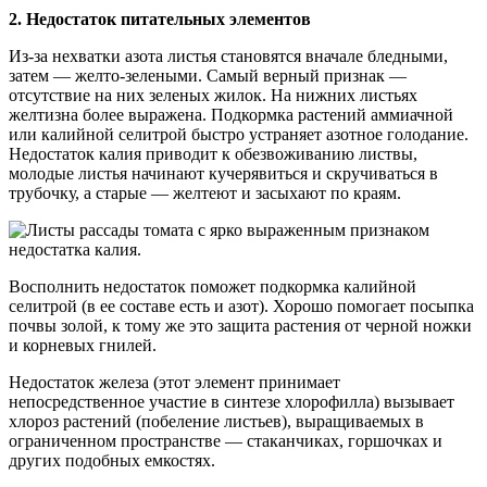
2. Недостаток питательных элементов
Из-за нехватки азота листья становятся вначале бледными,
затем — желто-зелеными. Самый верный признак —
отсутствие на них зеленых жилок. На нижних листьях
желтизна более выражена. Подкормка растений аммиачной
или калийной селитрой быстро устраняет азотное голодание.
Недостаток калия приводит к обезвоживанию листвы,
молодые листья начинают кучерявиться и скручиваться в
трубочку, а старые — желтеют и засыхают по краям.
Восполнить недостаток поможет подкормка калийной
селитрой (в ее составе есть и азот). Хорошо помогает посыпка
почвы золой, к тому же это защита растения от черной ножки
и корневых гнилей.
Недостаток железа (этот элемент принимает
непосредственное участие в синтезе хлорофилла) вызывает
хлороз растений (побеление листьев), выращиваемых в
ограниченном пространстве — стаканчиках, горшочках и
других подобных емкостях.