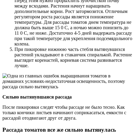
Перед этим нужно прорыхлить зубочисткой почву
между всходами. Растения начнут наращивать
дополнительные корни. Рост затормозится. Отличным
регулятором роста рассады является понижение
температуры. Для рассады томатов днем температура не
должна быть выше 15 0 С, а ночью можно понизить до
11 0 С, не ниже. Достаточно 4-5 дней выдержать рассаду
при такой температуре для укрепления подсемядольного
колена.
При пикировке нижнюю часть стебля вытянувшихся
растений укладывают в стаканчик спиралькой. Растение
выглядит коренастей, корневая система развивается
лучше.
Сильно вытянувшаяся рассада
После пикировки следят чтобы рассаде не было тесно. Как
только кончики листьев начинают соприкасаться, емкости с
рассадой отодвигают друг от друга.
Рассада томатов все же сильно вытянулась