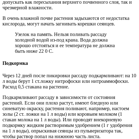
допускать как пересыхания верхнего почвенного слоя, так и
чрезмерной влажности.
В очень влажной почве растения задыхаются от недостатка
кислорода, могут начать загнивать корешки сеянцев.
Узелок на память. Нельзя поливать рассаду
холодной водой из-под крана. Вода должна
хорошо отстояться и ее температура не должна
быть ниже 22 0 С.
Подкормка
Через 12 дней после пикировки рассаду подкармливают: на 10
л воды берут 1 ст.ложку нитрофоски или нитроаммофоски.
Расход 0,5 стакана на растение.
Подкармливают рассаду в зависимости от состояния
растений. Если они плохо растут, имеют бледную или
синеватую окраску, растения поливают, например, настоем
золы (2 ст. ложки на 1 л воды) или коровьим молоком (1
стакан молока на 1 л воды). Или проводят внекорневую
подкормку жидким растворимым удобрением (1 г удобрения
на 1 л воды), опрыскивая сеянцы из пульверизатора так,
чтобы раствор попал на нижнюю часть листа.