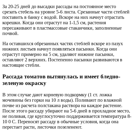
За 20-25 дней до высадки рассады на постоянное место
срезать стебель на уровне 5-6 листа. Срезанные части стеблей
поставить в банку с водой. Вскоре на них начнут отрастать
корешки. Когда они отрастут на 1-1,5 см, растения
пересаживают в пластмассовые стаканчики, заполненные
почвой.
На оставшихся обрезанных частях стеблей вскоре из пазух
нижних листьев начнут появляться пасынки. Когда они
отрастут примерно на 5 см, удаляют нижние пасынки,
оставляют 2 верхних. Постепенно пасынки развиваются в
настоящие стебли.
Рассада томатов вытянулась и имеет бледно-
зеленую окраску
В этом случае дают корневую подкормку (1 ст. ложка
мочевины без горки на 10 л воды). Поливают по влажной
почве из расчета полстакана раствора на каждое растение.
После этого рассаду убирают на 5-6 дней в прохладное место,
не поливая, где круглосуточно поддерживается температура 8-
10 0 С. Переносят рассаду в обычные условия, когда она
перестает расти, листочки позеленеют.