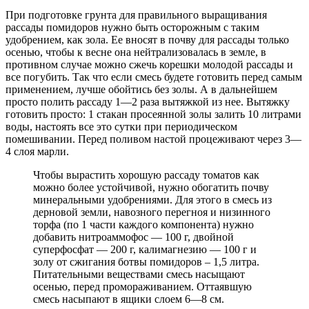
При подготовке грунта для правильного выращивания
рассады помидоров нужно быть осторожным с таким
удобрением, как зола. Ее вносят в почву для рассады только
осенью, чтобы к весне она нейтрализовалась в земле, в
противном случае можно сжечь корешки молодой рассады и
все погубить. Так что если смесь будете готовить перед самым
применением, лучше обойтись без золы. А в дальнейшем
просто полить рассаду 1—2 раза вытяжкой из нее. Вытяжку
готовить просто: 1 стакан просеянной золы залить 10 литрами
воды, настоять все это сутки при периодическом
помешивании. Перед поливом настой процеживают через 3—
4 слоя марли.
Чтобы вырастить хорошую рассаду томатов как
можно более устойчивой, нужно обогатить почву
минеральными удобрениями. Для этого в смесь из
дерновой земли, навозного перегноя и низинного
торфа (по 1 части каждого компонента) нужно
добавить нитроаммофос — 100 г, двойной
суперфосфат — 200 г, калимагнезию — 100 г и
золу от сжигания ботвы помидоров – 1,5 литра.
Питательными веществами смесь насыщают
осенью, перед промораживанием. Оттаявшую
смесь насыпают в ящики слоем 6—8 см.