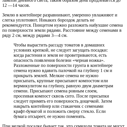
лампой дневного света, таким образом день продлевается до
12 —14 часов.
Землю в контейнере разравнивают, умеренно увлажняют и
слегка уплотняют. Никаких бороздок делать не
рекомендуется. Пинцетом нужно разложить набухшие семена
по поверхности земли рядами. Расстояние между семенами в
ряду 2 см, между рядами 3—4 см.
Чтобы вырастить рассаду томатов в домашних
условиях крепкой, не следует загущать посадки:
когда растения и земля не проветриваются, есть
опасность появления болезни «черная ножка».
Разложенные по поверхности грунта в контейнере
семена нужно вдавить палочкой на глубину 1 см и
прикрыть землей. Мелкие семена не нужно
присыпать, крупные присыпают компостом или
вермикулитом на глубину, равную двум диаметрам
семени. Присыпают семена ровным слоем,
просеивая компост сквозь сито. После присыпки
следует примять его поверхность дощечкой. Затем
накрыть контейнер или стаканчик с семенами
крафт-бумагой и положить сверху стекло. Если
бумага отсыреет, ее нужно поменять.
При мелкой посадке бывает так, что семядоли томата не могут