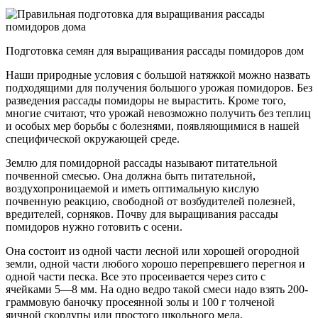
Подготовка семян для выращивания рассады помидоров дом
Наши природные условия с большой натяжкой можно назвать
подходящими для получения большого урожая помидоров. Без
разведения рассады помидоры не вырастить. Кроме того,
многие считают, что урожай невозможно получить без теплиц
и особых мер борьбы с болезнями, появляющимися в нашей
специфической окружающей среде.
Землю для помидорной рассады называют питательной
почвенной смесью. Она должна быть питательной,
воздухопроницаемой и иметь оптимальную кислую
почвенную реакцию, свободной от возбудителей полезней,
вредителей, сорняков. Почву для выращивания рассады
помидоров нужно готовить с осени.
Она состоит из одной части лесной или хорошей огородной
земли, одной части любого хорошо перепревшего перегноя и
одной части песка. Все это просеивается через сито с
ячейками 5—8 мм. На одно ведро такой смеси надо взять 200-
граммовую баночку просеянной золы и 100 г толченой
яичной скорлупы или простого школьного мела.