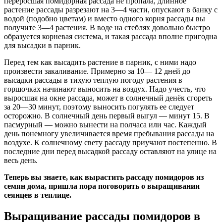
переросшая помидорная рассада не пропала, длинное
растение рассады разрезают на 3—4 части, опускают в банку с
водой (подобно цветам) и вместо одного корня рассады вы
получите 3—4 растения. В воде на стеблях довольно быстро
образуется корневая система, и такая рассада вполне пригодна
для высадки в парник.
Перед тем как высадить растение в парник, с ними надо
произвести закаливание. Примерно за 10— 12 дней до
высадки рассады в тихую теплую погоду растения в
горшочках начинают выносить на воздух. Надо учесть, что
выросшая на окне рассада, может в солнечный денёк сгореть
за 20—30 минут, поэтому выносить погулять ее следует
осторожно. В солнечный день первый выгул — минут 15. В
пасмурный — можно вынести на полчаса или час. Каждый
день понемногу увеличивается время пребывания рассады на
воздухе. К солнечному свету рассаду приучают постепенно. В
последние дни перед высадкой рассаду оставляют на улице на
весь день.
Теперь вы знаете, как вырастить рассаду помидоров из
семян дома, пришла пора поговорить о выращивании
сеянцев в теплице.
Выращивание рассады помидоров в