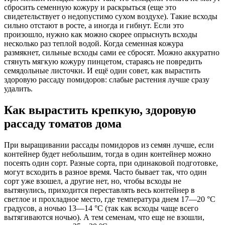
сбросить семенную кожуру и раскрыться (еще это
свидетельствует о недопустимо сухом воздухе). Такие всходы
сильно отстают в росте, а иногда и гибнут. Если это
произошло, нужно как можно скорее опрыснуть всходы
несколько раз теплой водой. Когда семенная кожура
размякнет, сильные всходы сами ее сбросят. Можно аккуратно
стянуть мягкую кожуру пинцетом, стараясь не повредить
семядольные листочки. И ещё один совет, как вырастить
здоровую рассаду помидоров: слабые растения лучше сразу
удалить.
Как вырастить крепкую, здоровую
рассаду томатов дома
При выращивании рассады помидоров из семян лучше, если
контейнер будет небольшим, тогда в один контейнер можно
посеять один сорт. Разные сорта, при одинаковой подготовке,
могут всходить в разное время. Часто бывает так, что один
сорт уже взошел, а другие нет, но, чтобы всходы не
вытянулись, приходится переставлять весь контейнер в
светлое и прохладное место, где температура днем 17—20 °С
градусов, а ночью 13—14 °С (так как всходы чаще всего
вытягиваются ночью). А тем семенам, что еще не взошли,