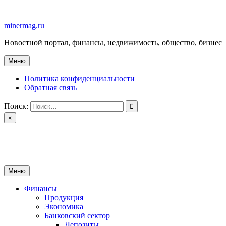
Перейти
к
minermag.ru
содержимому
Новостной портал, финансы, недвижимость, общество, бизнес
Меню
Политика конфиденциальности
Обратная связь
Поиск:
×
minermag.ru
Новостной портал, финансы, недвижимость, общество, бизнес
Меню
Финансы
Продукция
Экономика
Банковский сектор
Депозиты