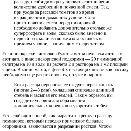
рассаду, необходимо регулировать соотношение
количества удобрений в почвенной смеси. Так,
при уходе за рассадой томатов во время
выращивания в домашних условиях для
приготовления смеси перед пикировкой
необходимо добавить дополнительно столько же
суперфосфата и золы, сколько было внесено в
первый раз, количество же азота осталось на
прежнем уровне, граничащим с недостатком.
Если по окраске листочков будет заметна нехватка азота, то
азот дать в виде внекорневой подкормки — 20 г аммиачной
селитры на 10 л воды из расчета 2 л раствора на 1 м2 площади
ящика. В конце марта, в фазе 4-х настоящих листочков рассаду
необходимо еще раз пикировать, но уже в парник.
Если рассада переросла, ее следует пересаживать
(иногда 2—3 раза), укладывая спиралью длинный
стебель и засыпая его землей. Таким образом, вы
создадите условия для образования
дополнительных корешков и укоротите стебель.
Есть ещё один способ, как вырастить крепкую рассаду
помидоров, который нередко применяют бывалые
огородники, заключается в разрезании ростков. Чтобы