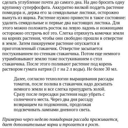
сделать углубление почти до самого дна. На дно бросить одну
крупинку суперфосфата. Аккуратно вилкой поддеть растение
помидора и, держа его за семядольные листики, осторожно
вынуть из ящика. Растение нужно привести в такое состояние:
удалить семядольные и первые два настоящих листика. Для
этого можно положить росток на левую ладонь и ножницами
осторожно отстричь всё это. Слегка отряхнуть комочки земли
на корнях растения, чтобы они свободно прошли в отверстие
в земле. Затем пикируемое растение опускается в
приготовленный стаканчик. Отверстие засыпается
постукиванием по стенкам стаканчика. Потом еще немного
утрамбовывают землю тоже постукиванием о стол
стаканчика. После этого поливают растение под корень
раствором гумата натрия (1 г на 2 л воды). Не более 30 мл.
Далее, согласно технологии выращивания рассады
томатов, после полива в стаканчик надо досыпать
немного земли и все слегка припудрить золой.
Сразу после пересадки растения надо убрать с
солнечного места. Через два дня рассаду
возвращаем на подоконник, продолжая
подсвечивать лампами дневного света.
Примерно через неделю помидорная рассада приживается,
дает дополнительные корни и трогается в рост.