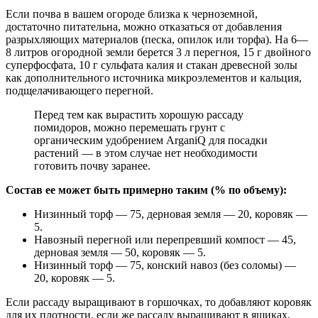
Если почва в вашем огороде близка к черноземной,
достаточно питательна, можно отказаться от добавления
разрыхляющих материалов (песка, опилок или торфа). На 6—
8 литров огородной земли берется 3 л перегноя, 15 г двойного
суперфосфата, 10 г сульфата калия и стакан древесной золы
как дополнительного источника микроэлементов и кальция,
подщелачивающего перегной.
Перед тем как вырастить хорошую рассаду
помидоров, можно перемешать грунт с
органическим удобрением ArganiQ для посадки
растений — в этом случае нет необходимости
готовить почву заранее.
Состав ее может быть примерно таким (% по объему):
Низинный торф — 75, дерновая земля — 20, коровяк —
5.
Навозный перегной или перепревший компост — 45,
дерновая земля — 50, коровяк — 5.
Низинный торф — 75, конский навоз (без соломы) —
20, коровяк — 5.
Если рассаду выращивают в горшочках, то добавляют коровяк
для их плотности, если же рассаду выращивают в ящиках,