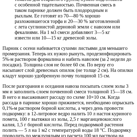
с особенной тщательностью. Почвенная смесь в
таком парнике должен быть плодородным и
рыхлым. Ее готовят из 70—80 % хорошо
разложившегося торфа и 20—30 % заготовленной
с лета суглинистой дерновой земли с навозом или
фекалиями. На 1 м3 смеси добавляют 3—5 кг
извести или 10—15 кг древесной золы.
Парник с осени набивается сухими листьями для меньшего
промерзания. Теперь их нужно рынуть, продезинфицировать
5%-м раствором формалина и набить навозом (за 2 недели до
посадки). Толщина слоя не более 60 см. По верху его
насыпают слой древесных опилок (не толще 2 см). На опилки
кладут хорошо удобренную почву толщиной 15 см.
После разгорания и оседания навоза посыпать слоем золы 3
мм и заполнить слоем почвенной смеси толщиной 15—18 см.
В него и высаживают рассаду по схеме 10×10 см. Когда
рассада в парнике хорошо приживется, необходимо опрыскать
0,1%-м раствором борной кислоты, а через день провести
подкормку: в 12-литровое ведро налить 10 л настоя куриного
помета, 100 г вытяжки из золы, 2,5 г марганцевокислого
калия, 1,5 г борной кислоты. Перед подкормкой растения
полить — 5 л на 1 м2 с температурой воды 18 °С. Подкормку
проводить по междурядьям из расчета 100 мл раствора на