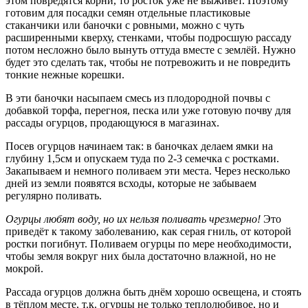
этом повредятся корни, то росток уже не выживет. Поэтому
готовим для посадки семян отдельные пластиковые
стаканчики или баночки с ровными, можно с чуть
расширенными кверху, стенками, чтобы подросшую рассаду
потом несложно было вынуть оттуда вместе с землёй. Нужно
будет это сделать так, чтобы не потревожить и не повредить
тонкие нежные корешки.
В эти баночки насыпаем смесь из плодородной почвы с
добавкой торфа, перегноя, песка или уже готовую почву для
рассады огурцов, продающуюся в магазинах.
Посев огурцов начинаем так: в баночках делаем ямки на
глубину 1,5см и опускаем туда по 2-3 семечка с ростками.
Закапываем и немного поливаем эти места. Через несколько
дней из земли появятся всходы, которые не забываем
регулярно поливать.
Огурцы любят воду, но их нельзя поливать чрезмерно!
Это
приведёт к такому заболеванию, как серая гниль, от которой
ростки погибнут. Поливаем огурцы по мере необходимости,
чтобы земля вокруг них была достаточно влажной, но не
мокрой.
Рассада огурцов должна быть днём хорошо освещена, и стоять
в тёплом месте, т.к. огурцы не только теплолюбивое, но и