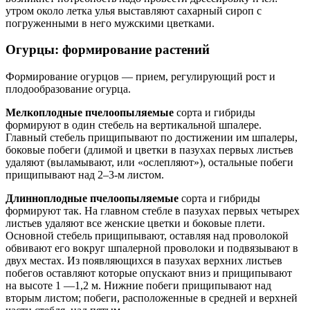
утром около летка улья выставляют сахарный сироп с
погруженными в него мужскими цветками.
Огурцы: формирование растений
Формирование огурцов — прием, регулирующий рост и
плодообразование огурца.
Мелкоплодные пчелоопыляемые
сорта и гибриды
формируют в один стебель на вертикальной шпалере.
Главный стебель прищипывают по достижении им шпалеры,
боковые побеги (длимой и цветки в пазухах первых листьев
удаляют (выламывают, или «ослепляют»), остальные побеги
прищипывают над 2–3-м листом.
Длинноплодные пчелоопыляемые
сорта и гибриды
формируют так. На главном стебле в пазухах первых четырех
листьев удаляют все женские цветки и боковые плети.
Основной стебель прищипывают, оставляя над проволокой
обвивают его вокруг шпалерной проволоки и подвязывают в
двух местах. Из появляющихся в пазухах верхних листьев
побегов оставляют которые опускают вниз и прищипывают
на высоте 1 —1,2 м. Нижние побеги прищипывают над
вторым листом; побеги, расположенные в средней и верхней