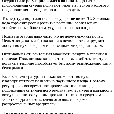
Огурцы надо
регулярно и часто поливать
. До начала
плодоношения огурцы поливают через а в период массового
плодоношения — ежедневно или через день.
Температура воды для полива огурцов
не ниже °
C
. Холодная
вода тормозит рост и развитие растений, ослабляет их
устойчивость к болезням, ухудшает качество плодов.
Поливать огурцы надо часто, но не переувлажнять почву.
Нельзя допускать избытка влаги в почве — это затрудняет
доступ воздуха к корням и почвенным микроорганизмам.
Оптимальная относительная влажность воздуха в теплице в
пределах Повышенная влажность при высокой температуре
воздуха в теплице способствует быстрому размножению тли и
белокрылки.
Высокая температура и низкая влажность воздуха
благоприятствуют появлению паутинного клеща. Поэтому
регулярное своевременное проветривание теплицы,
поддержание оптимального режима температуры и влажности
воздуха являются лучшим профилактическим средством
защиты огурца от этих очень опасных и широко
распространенных вредителей.
Подкормка тепличных огурцов