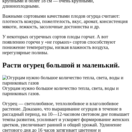
крупными и более 18 см — очень крупными,
длинноплодными.
Важными сортовыми качествами плодов огурца считают:
плотность кожуры, пожелтелость, вкус, аромат, консистенция
мякоти, лежкость, засолочные достоинства и др.
У некоторых огуречных сортов плоды горчат. А вот
появлению горечи у «не горьких» сортов способствуют
понижение температуры, низкая влажность воздуха,
нерегулярные поливы.
Расти огурец большой и маленький.
Огурцам нужно большое количество тепла, света, воды и
парниковых газов.
Огурец — светолюбивое, теплолюбивое и влаголюбивое
растение. Доказано, что выращивание огурцов в течение в
рассадный период, на 10—12-часовом световом дне повышает
темпы развития, усиливает и ускоряет формирование женских
цветков, увеличивает ранний и общий урожай. Удлинение
светового дня до 16 часов затягивает цветение и