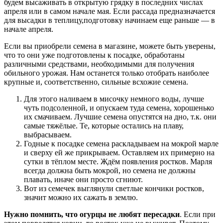
будем высаживать в открытую грядку в последних числах
апреля или в самом начале мая. Если рассада предназначается
для высадки в теплицу,подготовку начинаем еще раньше — в
начале апреля.
Если вы приобрели семена в магазине, можете быть уверены,
что то они уже подготовлены к посадке, обработаны
различными средствами, необходимыми для получения
обильного урожая. Нам останется только отобрать наиболее
крупные и, соответственно, сильные всхожие семена.
Для этого наливаем в мисочку немного воды, лучше
чуть подсоленной, и опускаем туда семена, хорошенько
их смачиваем. Лучшие семена опустятся на дно, т.к. они
самые тяжёлые. Те, которые остались на плаву,
выбрасываем.
Годные к посадке семена раскладываем на мокрой марле
и сверху ей же прикрываем. Оставляем их примерно на
сутки в тёплом месте. Ждём появления ростков. Марля
всегда должна быть мокрой, но семена не должны
плавать, иначе они просто сгниют.
Вот из семечек выглянули светлые кончики ростков,
значит можно их сажать в землю.
Нужно помнить, что огурцы не любят пересадки
. Если при