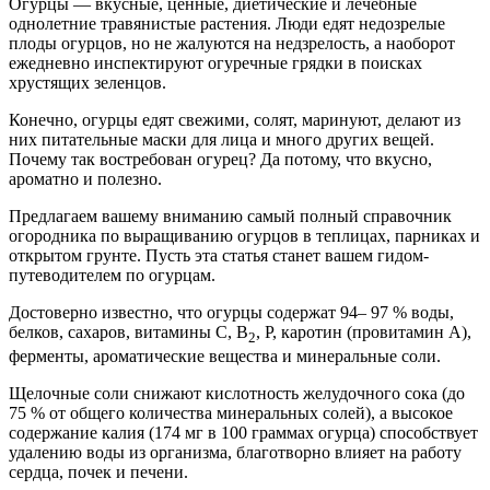
Огурцы — вкусные, ценные, диетические и лечебные
однолетние травянистые растения. Люди едят недозрелые
плоды огурцов, но не жалуются на недзрелость, а наоборот
ежедневно инспектируют огуречные грядки в поисках
хрустящих зеленцов.
Конечно, огурцы едят свежими, солят, маринуют, делают из
них питательные маски для лица и много других вещей.
Почему так востребован огурец? Да потому, что вкусно,
ароматно и полезно.
Предлагаем вашему вниманию самый полный справочник
огородника по выращиванию огурцов в теплицах, парниках и
открытом грунте. Пусть эта статья станет вашем гидом-
путеводителем по огурцам.
Достоверно известно, что огурцы содержат 94– 97 % воды,
белков, сахаров, витамины C, В
, P, каротин (провитамин A),
2
ферменты, ароматические вещества и минеральные соли.
Щелочные соли снижают кислотность желудочного сока (до
75 % от общего количества минеральных солей), а высокое
содержание калия (174 мг в 100 граммах огурца) способствует
удалению воды из организма, благотворно влияет на работу
сердца, почек и печени.