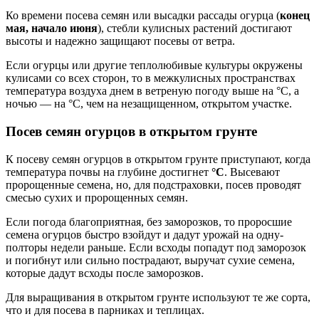
Ко времени посева семян или высадки рассады огурца (
конец
мая, начало июня
), стебли кулисных растений достигают
высоты и надежно защищают посевы от ветра.
Если огурцы или другие теплолюбивые культуры окружены
кулисами со всех сторон, то в межкулисных пространствах
температура воздуха днем в ветреную погоду выше на °C, а
ночью — на °C, чем на незащищенном, открытом участке.
Посев семян огурцов в открытом грунте
К посеву семян огурцов в открытом грунте приступают, когда
температура почвы на глубине достигнет
°
C
. Высевают
пророщенные семена, но, для подстраховки, посев проводят
смесью сухих и пророщенных семян.
Если погода благоприятная, без заморозков, то проросшие
семена огурцов быстро взойдут и дадут урожай на одну-
полторы недели раньше. Если всходы попадут под заморозок
и погибнут или сильно пострадают, выручат сухие семена,
которые дадут всходы после заморозков.
Для выращивания в открытом грунте используют те же сорта,
что и для посева в парниках и теплицах.