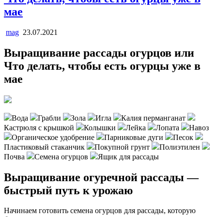
мае
mag
23.07.2021
Выращивание рассады огурцов или
Что делать, чтобы есть огурцы уже в
мае
Вода
Грабли
Зола
Игла
Калия перманганат
Кастрюля с крышкой
Колышки
Лейка
Лопата
Навоз
Органическое удобрение
Парниковые дуги
Песок
Пластиковый стаканчик
Покупной грунт
Полиэтилен
Почва
Семена огурцов
Ящик для рассады
Выращивание огуречной рассады —
быстрый путь к урожаю
Начинаем готовить семена огурцов для рассады, которую