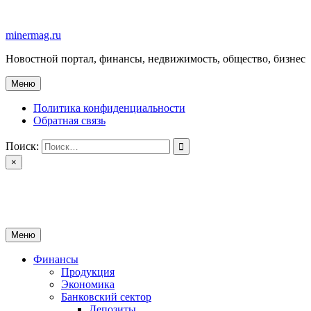
Перейти
к
minermag.ru
содержимому
Новостной портал, финансы, недвижимость, общество, бизнес
Меню
Политика конфиденциальности
Обратная связь
Поиск:
×
minermag.ru
Новостной портал, финансы, недвижимость, общество, бизнес
Меню
Финансы
Продукция
Экономика
Банковский сектор
Депозиты