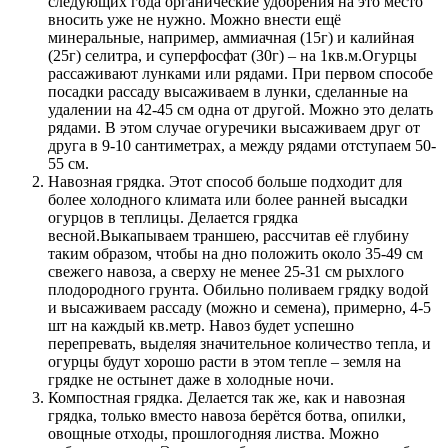
следующих года органические удобрения на это место
вносить уже не нужно. Можно внести ещё
минеральные, например, аммиачная (15г) и калийная
(25г) селитра, и суперфосфат (30г) – на 1кв.м.Огурцы
рассаживают лунками или рядами. При первом способе
посадки рассаду высаживаем в лунки, сделанные на
удалении на 42-45 см одна от другой. Можно это делать
рядами. В этом случае огуречики высаживаем друг от
друга в 9-10 сантиметрах, а между рядами отступаем 50-
55 см.
Навозная грядка. Этот способ больше подходит для
более холодного климата или более ранней высадки
огурцов в теплицы. Делается грядка
весной.Выкапываем траншею, рассчитав её глубину
таким образом, чтобы на дно положить около 35-49 см
свежего навоза, а сверху не менее 25-31 см рыхлого
плодородного грунта. Обильно поливаем грядку водой
и высаживаем рассаду (можно и семена), примерно, 4-5
шт на каждый кв.метр. Навоз будет успешно
перепревать, выделяя значительное количество тепла, и
огурцы будут хорошо расти в этом тепле – земля на
грядке не остынет даже в холодные ночи.
Компостная грядка. Делается так же, как и навозная
грядка, только вместо навоза берётся ботва, опилки,
овощные отходы, прошлогодняя листва. Можно