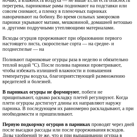
ночью, а влажность воздуха — не выше Если есть опасность
перегрева, парниковые рамы поднимают на подставки или
совсем снимают, а пленку в пленочных парниках
наворачивают на бобину. Во время сильных заморозков
парники укрывают матами, мешковиной, домашней ветошью
и. другими подручными утепляющими материалами.
Всходы огурцов прореживают при образовании первого
настоящего листа, скороспелые сорта — на средне- и
позднеспелые — на
Поливают парниковые огурцы раза в неделю и обязательно
теплой водой °C). После полива парники проветривают,
чтобы избежать излишней влажности и повышения
температуры воздуха, благоприятствующей размножению
вредителей и болезней.
В парниках огурцы не формируют
, побеги не
прищипывают, однако раскладку плетей регулируют. Когда
плети огурцоы достигнут длины их направляют наружу
парника. В последующем их равномерно раскладывают, а при
необходимости и пришпиливают.
Первую подкормку огурцов в парниках
проводят через дней
после высадки рассады или после прореживания всходов.
Дозы удобрений те же, что и при выращивании огурца в