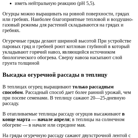
иметь нейтральную реакцию (pH 5,5).
Огурцы можно выращивать на ровной поверхности, грядах
или гребнях. Наиболее благоприятные тепловой и воздушно-
газовый режимы для растений складываются на грядах и
гребнях.
Огуречные гряды делают шириной высотой При устройстве
паровых гряд и гребней роют котлован глубиной в который
укладывают горячий навоз, являющийся источником
биологического обогрева. Сверху навоза насыпают слой
грунта толщиной
Высадка огуречной рассады в теплицу
В теплицах огурец выращивают
только рассадным
способом
. Рассадный способ дает более ранний урожай, чем
при посеве семенами. В теплицу сажают 20—25-дневную
рассаду.
В отапливаемые теплицы рассаду огурцов высаживают
в
конце марта — начале апреля
; в теплицы на солнечном
обогреве — в начале или середине мая.
На гряды огуречную рассаду сажают двухстрочной лентой с