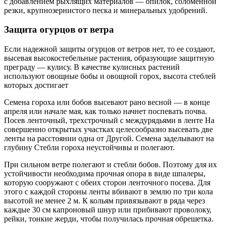
с добавлением рыхлящих материалов — опилок, соломенной
резки, крупнозернистого песка и минеральных удобрений.
Защита огурцов от ветра
Если надежной защиты огурцов от ветров нет, то ее создают,
высевая высокостебельные растения, образующие защитную
преграду — кулису. В качестве кулисных растений
используют овощные бобы и овощной горох, высота стеблей
которых достигает
Семена гороха или бобов высевают рано весной — в конце
апреля или начале мая, как только начнет поспевать почва.
Посев ленточный, трехстрочный с междурядьями в ленте На
совершенно открытых участках целесообразно высевать две
ленты на расстоянии одна от Другой. Семена заделывают на
глубину Стебли гороха неустойчивы и полегают.
При сильном ветре полегают и стебли бобов. Поэтому для их
устойчивости необходима прочная опора в виде шпалеры,
которую сооружают с обеих сторон ленточного посева. Для
этого с каждой стороны ленты вбивают в землю по три кола
высотой не менее 2 м. К кольям привязывают в ряда через
каждые 30 см капроновый шнур или прибивают проволоку,
рейки, тонкие жерди, чтобы получилась прочная обрешетка.