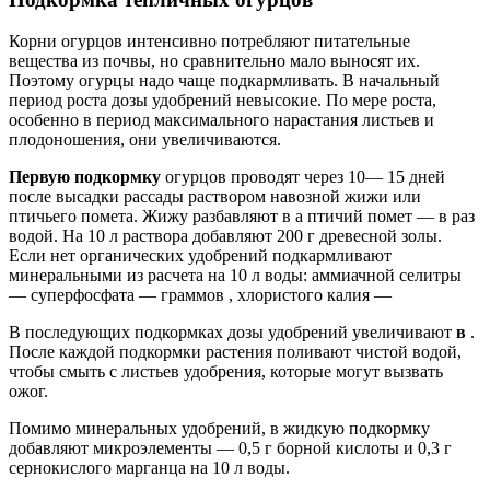
Корни огурцов интенсивно потребляют питательные
вещества из почвы, но сравнительно мало выносят их.
Поэтому огурцы надо чаще подкармливать. В начальный
период роста дозы удобрений невысокие. По мере роста,
особенно в период максимального нарастания листьев и
плодоношения, они увеличиваются.
Первую подкормку
огурцов проводят через 10— 15 дней
после высадки рассады раствором навозной жижи или
птичьего помета. Жижу разбавляют в а птичий помет — в раз
водой. На 10 л раствора добавляют 200 г древесной золы.
Если нет органических удобрений подкармливают
минеральными из расчета на 10 л воды: аммиачной селитры
— суперфосфата — граммов , хлористого калия —
В последующих подкормках дозы удобрений увеличивают
в
.
После каждой подкормки растения поливают чистой водой,
чтобы смыть с листьев удобрения, которые могут вызвать
ожог.
Помимо минеральных удобрений, в жидкую подкормку
добавляют микроэлементы — 0,5 г борной кислоты и 0,3 г
сернокислого марганца на 10 л воды.