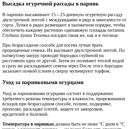
Высадка огуречной рассады в парник
В парники высаживают 15—25-дневную огуречную рассаду
двухстрочной лентой с междурядьями в ряду в зависимости от
сорта. Лунки в рядах размещают в шахматном порядке, чтобы
обеспечить каждому растению одинаковую площадь питания.
Глубина лунки Техника посадки такая же, как и в теплице.
При безрассадном способе для посева лучше брать
пророщенные семена. Их высевают двухстрочной лентой. По
натянутому шнуру проводят бороздки глубиной на
расстоянии одну от другой. Затем их поливают теплой водой
и сразу же раскладывают семена через После этого бороздки
засыпают почвой (слоем а сверху мульчируют торфом.
Уход за парниковыми огурцами
Уход за парниковыми огурцами состоит в поддержании
требуемого режима температуры и влажности, прореживании
всходов при безрассадном способе, поливе, подкормке,
прополке, раскладке плетей, защите от заморозков,
вредителей и болезней.
Температура в парниках
должна быть не ниже °C днем и °C