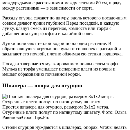
междурядьями с расстояниями между лентами 80 см, в ряду
между растениями — в зависимости от сорта.
Рассаду огурца сажают по шнуру, вдоль которого посадочным
совком делают лунки глубиной Перед посадкой, в каждую
лунку, кладут смесь из перегноя, компоста или торфа с
добавлением суперфосфата и калийной соли.
Лунки поливают теплой водой по на одно растение. В
образовавшуюся «грязь» погружают горшочек с рассадой и
засыпают его почвой, плотно обжимая ею стенки горшочка.
Посадка завершается мульчированием почвы слоем торфа.
Мульча из торфа уменьшает испарение влаги из почвы и
мешает образованию почвенной корки.
Шпалера — опора для огурцов
Простая шпалера для огурцов, размером 3х1х2 метра.
Огуречные плети ползут по натянутому шпагату. Фото: Ольга
Равилова/Good-Tips.Pro
Стебли огурцов нуждаются в шпалерах, опорах. Чтобы делать