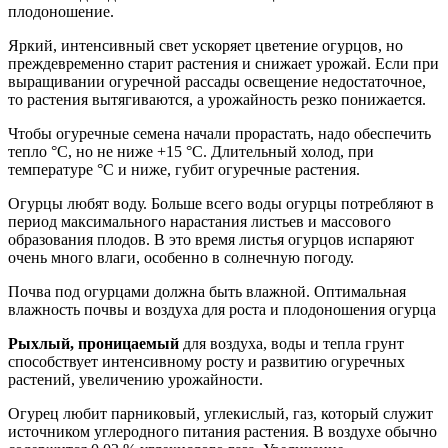
плодоношение.
Яркий, интенсивный свет ускоряет цветение огурцов, но
преждевременно старит растения и снижает урожай. Если при
выращивании огуречной рассады освещение недостаточное,
то растения вытягиваются, а урожайность резко понижается.
Чтобы огуречные семена начали прорастать, надо обеспечить
тепло °C, но не ниже +15 °C. Длительный холод, при
температуре °C и ниже, губит огуречные растения.
Огурцы любят воду. Больше всего воды огурцы потребляют в
период максимального нарастания листьев и массового
образования плодов. В это время листья огурцов испаряют
очень много влаги, особенно в солнечную погоду.
Почва под огурцами должна быть влажной. Оптимальная
влажность почвы и воздуха для роста и плодоношения огурца
Рыхлый, проницаемый
для воздуха, воды и тепла грунт
способствует интенсивному росту и развитию огуречных
растений, увеличению урожайности.
Огурец любит парниковый, углекислый, газ, который служит
источником углеродного питания растения. В воздухе обычно