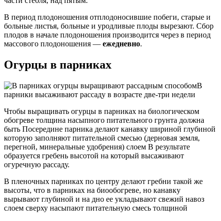
части стебля, над пятым.
В период плодоношения отплодоносившие побеги, старые и
больные листья, больные и уродливые плоды вырезают. Сбор
плодов в начале плодоношения производится через в период
массового плодоношения —
ежедневно
.
Огурцы в парниках
В
парники высаживают рассаду в возрасте две-три недели
Чтобы выращивать огурцы в парниках на биологическом
обогреве толщина насыпного питательного грунта должна
быть Посередине парника делают канавку шириной глубиной
которую заполняют питательной смесью (дерновая земля,
перегной, минеральные удобрения) слоем В результате
образуется гребень высотой на который высаживают
огуречную рассаду.
В пленочных парниках по центру делают гребни такой же
высоты, что в парниках на биообогреве, но канавку
вырывают глубиной и на дно ее укладывают свежий навоз
слоем сверху насыпают питательную смесь толщиной