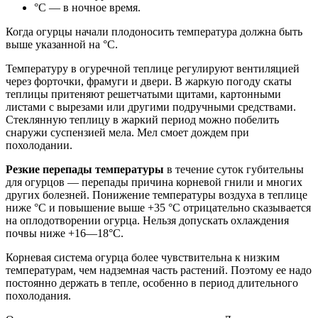
°C — в ночное время.
Когда огурцы начали плодоносить температура должна быть
выше указанной на °C.
Температуру в огуречной теплице регулируют вентиляцией
через форточки, фрамуги и двери. В жаркую погоду скаты
теплицы притеняют решетчатыми щитами, картонными
листами с вырезами или другими подручными средствами.
Стеклянную теплицу в жаркий период можно побелить
снаружи суспензией мела. Мел смоет дождем при
похолодании.
Резкие перепады температуры
в течение суток губительны
для огурцов — перепады причина корневой гнили и многих
других болезней. Понижение температуры воздуха в теплице
ниже °C и повышение выше +35 °C отрицательно сказывается
на оплодотворении огурца. Нельзя допускать охлаждения
почвы ниже +16—18°C.
Корневая система огурца более чувствительна к низким
температурам, чем надземная часть растений. Поэтому ее надо
постоянно держать в тепле, особенно в период длительного
похолодания.