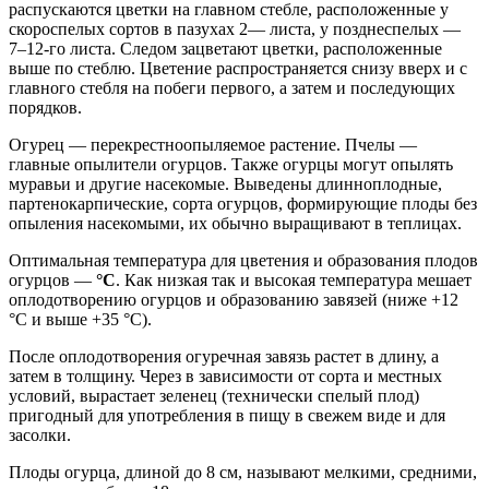
распускаются цветки на главном стебле, расположенные у
скороспелых сортов в пазухах 2— листа, у позднеспелых —
7–12-го листа. Следом зацветают цветки, расположенные
выше по стеблю. Цветение распространяется снизу вверх и с
главного стебля на побеги первого, а затем и последующих
порядков.
Огурец — перекрестноопыляемое растение. Пчелы —
главные опылители огурцов. Также огурцы могут опылять
муравьи и другие насекомые. Выведены длинноплодные,
партенокарпические, сорта огурцов, формирующие плоды без
опыления насекомыми, их обычно выращивают в теплицах.
Оптимальная температура для цветения и образования плодов
огурцов —
°
C
. Как низкая так и высокая температура мешает
оплодотворению огурцов и образованию завязей (ниже +12
°С и выше +35 °С).
После оплодотворения огуречная завязь растет в длину, а
затем в толщину. Через в зависимости от сорта и местных
условий, вырастает зеленец (технически спелый плод)
пригодный для употребления в пищу в свежем виде и для
засолки.
Плоды огурца, длиной до 8 см, называют мелкими, средними,