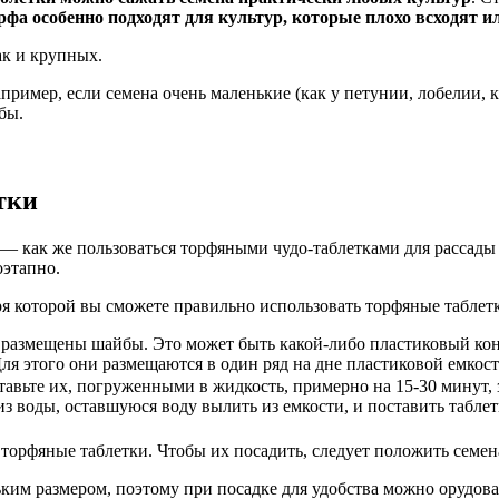
рфа особенно подходят для культур, которые плохо всходят 
ак и крупных.
ример, если семена очень маленькие (как у петунии, лобелии, к
бы.
тки
 — как же пользоваться торфяными чудо-таблетками для рассад
оэтапно.
ря которой вы сможете правильно использовать торфяные таблет
ут размещены шайбы. Это может быть какой-либо пластиковый ко
Для этого они размещаются в один ряд на дне пластиковой емкос
авьте их, погруженными в жидкость, примерно на 15-30 минут, з
з воды, оставшуюся воду вылить из емкости, и поставить таблет
 торфяные таблетки. Чтобы их посадить, следует положить семе
ким размером, поэтому при посадке для удобства можно орудов