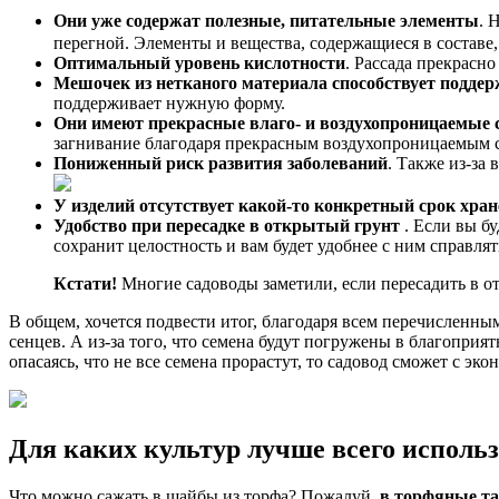
Они уже содержат полезные, питательные элементы
. 
перегной. Элементы и вещества, содержащиеся в составе
Оптимальный уровень кислотности
. Рассада прекрасно
Мешочек из нетканого материала способствует подд
поддерживает нужную форму.
Они имеют прекрасные влаго- и воздухопроницаемые 
загнивание благодаря прекрасным воздухопроницаемым 
Пониженный риск развития заболеваний
. Также из-за
У изделий отсутствует какой-то конкретный срок хра
Удобство при пересадке в открытый грунт
. Если вы бу
сохранит целостность и вам будет удобнее с ним справлят
Кстати!
Многие садоводы заметили, если пересадить в от
В общем, хочется подвести итог, благодаря всем перечисленны
сенцев. А из-за того, что семена будут погружены в благоприя
опасаясь, что не все семена прорастут, то садовод сможет с э
Для каких культур лучше всего использ
Что можно сажать в шайбы из торфа? Пожалуй,
в торфяные та