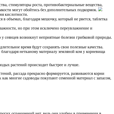
ства, стимуляторы роста, противобактериальные вещества,
емкости могут обойтись без дополнительных подкормок.
вня кислотности.
я в объемах, благодаря мешочку, который не рвется, таблетка
лажности, но при этом исключено переувлажнение и
то у сеянцев возникнут неприятные болезни грибковой природы.
 длительное время будут сохранять свои полезные качества.
то благодаря нетканому материалу земляной ком у корневища
лодых растений происходит быстрее и лучше.
стений, рассада прекрасно формируется, развиваются корни
ак как многие садоводы покупают семенной материал с запасом,
трогих ограничений нет, ведь они удобны в применении в