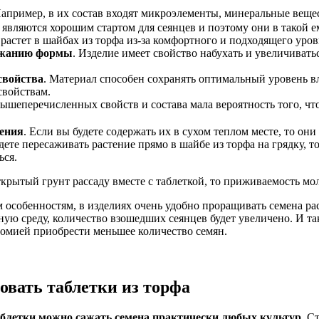
Например, в их состав входят микроэлементы, минеральные веще
, являются хорошим стартом для сеянцев и поэтому они в такой 
 растет в шайбах из торфа из-за комфортного и подходящего уро
ержанию формы
. Изделие имеет свойство набухать и увеличиватьс
свойства
. Материал способен сохранять оптимальный уровень в
свойствам.
 вышеперечисленных свойств и состава мала вероятность того, ч
нения
. Если вы будете содержать их в сухом теплом месте, то они
дете пересаживать растение прямо в шайбе из торфа на грядку, 
ься.
крытый грунт рассаду вместе с таблеткой, то приживаемость мо
м особенностям, в изделиях очень удобно проращивать семена ра
тную среду, количество взошедших сеянцев будет увеличено. И т
кономией приобрести меньшее количество семян.
овать таблетки из торфа
блетки можно сажать семена практически любых культур
. С