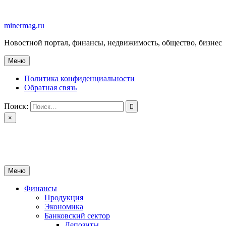
Перейти
к
minermag.ru
содержимому
Новостной портал, финансы, недвижимость, общество, бизнес
Меню
Политика конфиденциальности
Обратная связь
Поиск:
×
minermag.ru
Новостной портал, финансы, недвижимость, общество, бизнес
Меню
Финансы
Продукция
Экономика
Банковский сектор
Депозиты