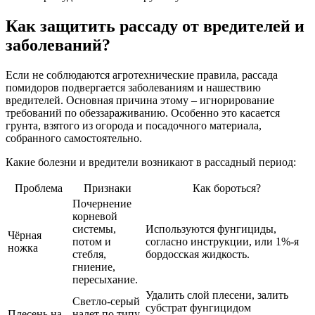
Как защитить рассаду от вредителей и
заболеваний?
Если не соблюдаются агротехнические правила, рассада
помидоров подвергается заболеваниям и нашествию
вредителей. Основная причина этому – игнорирование
требований по обеззараживанию. Особенно это касается
грунта, взятого из огорода и посадочного материала,
собранного самостоятельно.
Какие болезни и вредители возникают в рассадный период:
Проблема
Признаки
Как бороться?
Почернение
корневой
системы,
Используются фунгициды,
Чёрная
потом и
согласно инструкции, или 1%-я
ножка
стебля,
бордосская жидкость.
гниение,
пересыхание.
Удалить слой плесени, залить
Светло-серый
субстрат фунгицидом
Плесень на
налет по типу