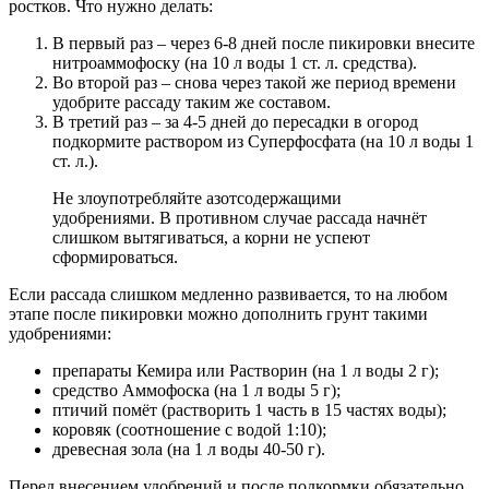
ростков. Что нужно делать:
В первый раз – через 6-8 дней после пикировки внесите
нитроаммофоску (на 10 л воды 1 ст. л. средства).
Во второй раз – снова через такой же период времени
удобрите рассаду таким же составом.
В третий раз – за 4-5 дней до пересадки в огород
подкормите раствором из Суперфосфата (на 10 л воды 1
ст. л.).
Не злоупотребляйте азотсодержащими
удобрениями. В противном случае рассада начнёт
слишком вытягиваться, а корни не успеют
сформироваться.
Если рассада слишком медленно развивается, то на любом
этапе после пикировки можно дополнить грунт такими
удобрениями:
препараты Кемира или Растворин (на 1 л воды 2 г);
средство Аммофоска (на 1 л воды 5 г);
птичий помёт (растворить 1 часть в 15 частях воды);
коровяк (соотношение с водой 1:10);
древесная зола (на 1 л воды 40-50 г).
Перед внесением удобрений и после подкормки обязательно