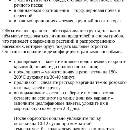
речного песка;
в одинаковом соотношении – торф, дерновая почва и
перегной;
в равных пропорциях – земля, крупный песок и торф.
Обязательное правило – обеззараживание грунта, так как в
нём могут содержаться личинки вредителей и споры грибов,
что приведёт к заражению растений и распространению
насекомых, которые будут поедать молодые отростки.
Опытные огородники дезинфицируют разными способами:
пропаривают – залейте кипящей водой землю, накройте
крышкой, оставьте до полного остывания;
прокаливают – уложите почву в разогретую на 150-
200°С духовку на 30-40 минут;
проливают – сделайте раствор марганца тёмно-розового
оттенка, залейте грунт;
вымораживают – осенью наберите в мешок землю,
оставьте на всю зиму на улице (или как вариант –
заполните целлофановые пакеты, уложите их в
морозильную камеру на 2-3 дня).
После обработки обильно увлажните почву,
оставьте на 10-12 суток при комнатной
температуре, благодаря чему начнут размножаться