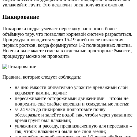
увлажняйте грунт. Это исключит риск получения ожогов.
Пикирование
Пикировка подразумевает пересадку растения в более
объёмную тару, что позволяет корневой системе разрастаться.
Процедура проводится через 15-19 дней после появления
первых ростков, когда формируется 1-2 полноценных листка.
Но если вы сажаете семена в отдельные просторные ёмкости,
процедуру можно не проводить.
Правила, которые следует соблюдать:
на дно ёмкости обязательно уложите дренажный слой –
керамзит, камни, перлит;
пересаживайте осторожными движениями – чтобы не
повредить ещё слабые корешки и семядольные листья;
за 24 часа до пикировки подготовьте почву –
обеззаразьте и залейте водой так, чтобы через указанное
время грунт был влажный;
увлажните и рассаду, предназначенную для пересадки –
так, чтобы влажными были все слои земли;
заполняйте почвой тару только на 1/3 всего объёма, что