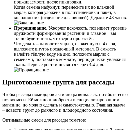
приживаемости после пикировки.
Когда семена набухнут, перенесите их во влажной
марле, которая уложена в полиэтиленовый пакет, в
холодильник (отделение для овощей). Держите 48 часов.
Проращивание.
Ускоряет всхожесть, повышает уровень
дружности формирования растений и главное – вы
точно будете знать, что зерно прорастёт.
Что делать – намочите марлю, сложенную в 4 слоя,
выложите внутрь посадочный материал. В ёмкость
налейте тёплую воду на дно, положите марлю с
семенами, поставьте в комнате, периодически увлажняя
ткань. Первые ростки появятся через 3-4 дня.
Приготовление грунта для рассады
Чтобы рассада помидоров активно развивалась, позаботьтесь о
почвосмеси. Её можно приобрести в специализированном
магазине, но можно сделать и самостоятельно. Главная задача
– довести грунт до рыхлого и плодородного состояния.
Оптимальные смеси для рассады томатов:
1 часть грунта из огорода, столько же перегноя, 3 части