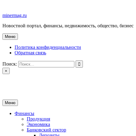
Перейти
к
minermag.ru
содержимому
Новостной портал, финансы, недвижимость, общество, бизнес
Меню
Политика конфиденциальности
Обратная связь
Поиск:
×
minermag.ru
Новостной портал, финансы, недвижимость, общество, бизнес
Меню
Финансы
Продукция
Экономика
Банковский сектор
Депозиты