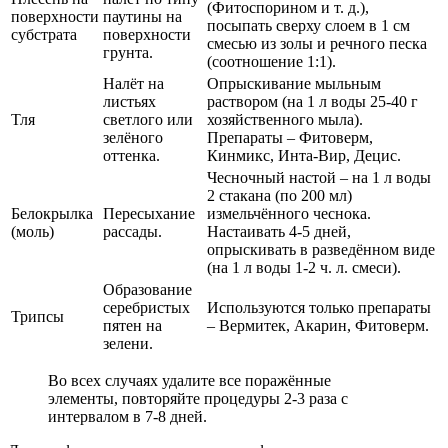
(Фитоспорином и т. д.),
поверхности
паутины на
посыпать сверху слоем в 1 см
субстрата
поверхности
смесью из золы и речного песка
грунта.
(соотношение 1:1).
Налёт на
Опрыскивание мыльным
листьях
раствором (на 1 л воды 25-40 г
Тля
светлого или
хозяйственного мыла).
зелёного
Препараты – Фитоверм,
оттенка.
Кинмикс, Инта-Вир, Децис.
Чесночный настой – на 1 л воды
2 стакана (по 200 мл)
Белокрылка
Пересыхание
измельчённого чеснока.
(моль)
рассады.
Настаивать 4-5 дней,
опрыскивать в разведённом виде
(на 1 л воды 1-2 ч. л. смеси).
Образование
серебристых
Используются только препараты
Трипсы
пятен на
– Вермитек, Акарин, Фитоверм.
зелени.
Во всех случаях удалите все поражённые
элементы, повторяйте процедуры 2-3 раза с
интервалом в 7-8 дней.