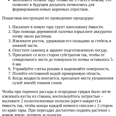
позволит в будущем досыпать почвосмесь для
формирования новых корневых отростков.
Пошаговая инструкция по проведению процедуры:
Насыпьте в новую тару грунт наполовину ёмкости.
При помощи деревянной палочки взрыхлите аккуратно
почву около растения.
Извлеките росток, удерживая его пальцами за стебель в
нижней части.
Опустите саженец в заранее подготовленную посуду.
Присыпьте со всех сторон субстратом так, чтобы от
семядольного листа до поверхности почвы оставалось 5-
6 мм.
Утрамбуйте слегка руками и выровняйте поверхность.
Полейте отстоянной водой прикорневую область.
Когда жидкость впитается, присыпьте места увлажнения
сухой землёй тонким слоем.
Чтобы при переносе рассады в огородные грядки было легче
извлекать кусты из стакана, воспользуйтесь хитростью –
выложите 2 полиэтиленовые полоски (крест-накрест) в
ёмкость так, чтобы концы каждой немного свисали с 2 сторон
по краю тары. При пересадке достаточно поднять растение с
комом земли, потянув за полоски.