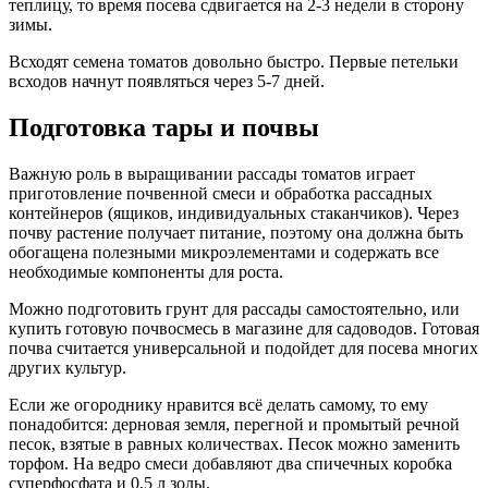
теплицу, то время посева сдвигается на 2-3 недели в сторону
зимы.
Всходят семена томатов довольно быстро. Первые петельки
всходов начнут появляться через 5-7 дней.
Подготовка тары и почвы
Важную роль в выращивании рассады томатов играет
приготовление почвенной смеси и обработка рассадных
контейнеров (ящиков, индивидуальных стаканчиков). Через
почву растение получает питание, поэтому она должна быть
обогащена полезными микроэлементами и содержать все
необходимые компоненты для роста.
Можно подготовить грунт для рассады самостоятельно, или
купить готовую почвосмесь в магазине для садоводов. Готовая
почва считается универсальной и подойдет для посева многих
других культур.
Если же огороднику нравится всё делать самому, то ему
понадобится: дерновая земля, перегной и промытый речной
песок, взятые в равных количествах. Песок можно заменить
торфом. На ведро смеси добавляют два спичечных коробка
суперфосфата и 0,5 л золы.