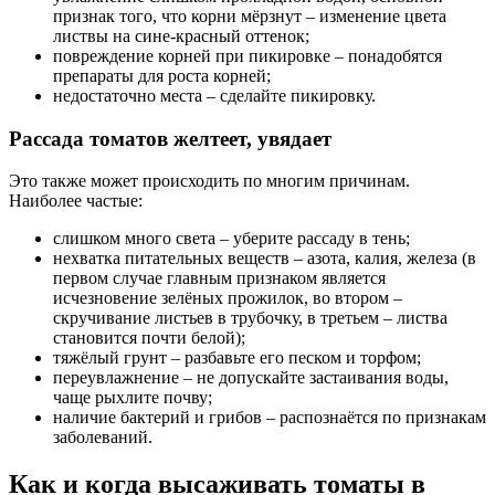
признак того, что корни мёрзнут – изменение цвета
листвы на сине-красный оттенок;
повреждение корней при пикировке – понадобятся
препараты для роста корней;
недостаточно места – сделайте пикировку.
Рассада томатов желтеет, увядает
Это также может происходить по многим причинам.
Наиболее частые:
слишком много света – уберите рассаду в тень;
нехватка питательных веществ – азота, калия, железа (в
первом случае главным признаком является
исчезновение зелёных прожилок, во втором –
скручивание листьев в трубочку, в третьем – листва
становится почти белой);
тяжёлый грунт – разбавьте его песком и торфом;
переувлажнение – не допускайте застаивания воды,
чаще рыхлите почву;
наличие бактерий и грибов – распознаётся по признакам
заболеваний.
Как и когда высаживать томаты в