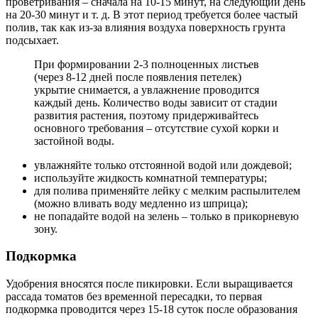
проветривания – сначала на 10-15 минут, на следующий день
на 20-30 минут и т. д. В этот период требуется более частый
полив, так как из-за влияния воздуха поверхность грунта
подсыхает.
При формировании 2-3 полноценных листьев
(через 8-12 дней после появления петелек)
укрытие снимается, а увлажнение проводится
каждый день. Количество воды зависит от стадии
развития растения, поэтому придерживайтесь
основного требования – отсутствие сухой корки и
застойной воды.
увлажняйте только отстоянной водой или дождевой;
используйте жидкость комнатной температуры;
для полива применяйте лейку с мелким распылителем
(можно вливать воду медленно из шприца);
не попадайте водой на зелень – только в прикорневую
зону.
Подкормка
Удобрения вносятся после пикировки. Если выращивается
рассада томатов без временной пересадки, то первая
подкормка проводится через 15-18 суток после образования