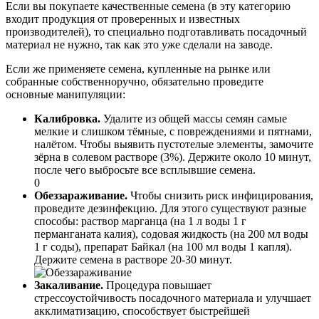
Если вы покупаете качественные семена (в эту категорию
входит продукция от проверенных и известных
производителей), то специально подготавливать посадочный
материал не нужно, так как это уже сделали на заводе.
Если же применяете семена, купленные на рынке или
собранные собственноручно, обязательно проведите
основные манипуляции:
Калибровка.
Удалите из общей массы семян самые
мелкие и слишком тёмные, с повреждениями и пятнами,
налётом. Чтобы выявить пустотелые элементы, замочите
зёрна в солевом растворе (3%). Держите около 10 минут,
после чего выбросьте все всплывшие семена.
0
Обеззараживание.
Чтобы снизить риск инфицирования,
проведите дезинфекцию. Для этого существуют разные
способы: раствор марганца (на 1 л воды 1 г
перманганата калия), содовая жидкость (на 200 мл воды
1 г соды), препарат Байкал (на 100 мл воды 1 капля).
Держите семена в растворе 20-30 минут.
Закаливание.
Процедура повышает
стрессоустойчивость посадочного материала и улучшает
акклиматизацию, способствует быстрейшей