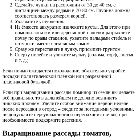
Сделайте лунки на расстоянии от 30 до 40 см, с
дистанцией между рядами в 70-80 см. Глубина должна
соответствовать размерам корней.
Увлажните углубления.
Из ёмкости аккуратно извлеките кусты. Для этого при
помощи лопатки или деревянной палочки разрыхлите
почву по краям стаканов, ухватите пальцами стебель и
потяните вместе с земляным комом.
Сразу же переставьте в лунку, присыпьте грунтом.
Сверху полейте и уложите мульчу (солома, торф, листья
и т. д.).
Если ночью ожидается похолодание, обязательно укройте
посадки полиэтиленовой плёнкой или разрезанной
пластиковой бутылкой.
Если при выращивании рассады помидор из семян вы делаете
всё правильно, то в дальнейшем не должно возникать
никаких проблем. Уделите особое внимание первой неделе
после пересадки в огород – следите за погодными условиями,
не допускайте переувлажнения и пересыхания почвы, при
необходимости подкормите растения.
Выращивание рассады томатов,