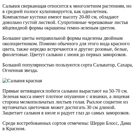
Сальвия сверкающая относится к многолетним растениям, но
в средней полосе культивируется, как однолетник.
Компактные кустики имеют высоту 20-80 см, обладают
довольно густой листвой. Супротивные черешковые листья
яйцевидной формы окрашены темно-зеленым цветом.
Большие цветы неправильной формы наделены двойным
околоцветником. Помимо обычного для этого вида красного
цвета, также нередко встречаются и другие: розовые, белые,
фиолетовые. Цветут сальвии с июня до первых заморозков.
Большой популярностью пользуются сорта Сальватор, Сахара,
Огненная звезда.
Прямые ветвящиеся побеги сальвии вырастают на 50-70 см.
Зеленая масса имеет плотное опушение с изнанки, а лицевая
сторона мелкопильчатых листьев голая. Рыхлое соцветие из
мутовчатых цветочков может достигать 30 см длиной.
Зацветает сальвия в июле и радует глаз до самых заморозков.
Среди востребованных сортов отмечены: Шерри Блосс, Дама
в Красном.