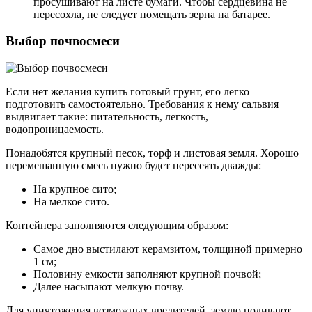
просушивают на листе бумаги. Чтобы сердцевина не
пересохла, не следует помещать зерна на батарее.
Выбор почвосмеси
Если нет желания купить готовый грунт, его легко
подготовить самостоятельно. Требования к нему сальвия
выдвигает такие: питательность, легкость,
водопроницаемость.
Понадобятся крупный песок, торф и листовая земля. Хорошо
перемешанную смесь нужно будет пересеять дважды:
На крупное сито;
На мелкое сито.
Контейнера заполняются следующим образом:
Самое дно выстилают керамзитом, толщиной примерно
1 см;
Половину емкости заполняют крупной почвой;
Далее насыпают мелкую почву.
Для уничтожения возможных вредителей, землю поливают