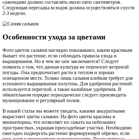
саженцами должно составлять около пяти сантиметров.
Следующая пересадка всходов должна осуществляться спустя
2-3 недели.
Особенности ухода за цветами
Фото цветов сальвия наглядно показывают, каким красивым
бывает это растение, если соблюдать правила ухода и
выращивания. Но в чем же они заключаются? Следует
помнить о том, что данная культура не переносит ветреной
погоды. Она предпочитает расти в теплом и хорошо
освещенном месте. Только лишь сальвия клейкая требует для
успешного выращивания полутень. Для удобрения растений
используется перегной, а также калийные удобрения. В
обязательном порядке периодически следует производить
мульчирование и регулярный полив.
В нашей статье вы можете увидеть, какими аккуратными
вырастают цветы сальвии. На фото цветы красивы и
миниатюрны, что позволяет их сажать на небольших
пространствах, украшая приусадебные участки. Необходимо
ежегодно подвергать растение формирующей обрезке, если
речь идет о многолетних разновидностях. После периода