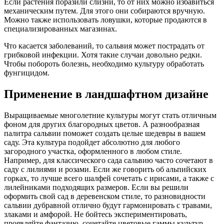
Если растения поразили слизни, то от них можно избавиться
механическим путем. Для этого они собираются вручную.
Можно также использовать ловушки, которые продаются в
специализированных магазинах.
Что касается заболеваний, то сальвия может пострадать от
грибковой инфекции. Хотя такие случаи довольно редки.
Чтобы побороть болезнь, необходимо культуру обработать
фунгицидом.
Применение в ландшафтном дизайне
Выращиваемые многолетние культуры могут стать отличным
фоном для других благородных цветов. А разнообразная
палитра сальвии поможет создать целые шедевры в вашем
саду. Эта культура подойдет абсолютно для любого
загородного участка, оформленного в любом стиле.
Например, для классического сада сальвию часто сочетают в
саду с лилиями и розами. Если же говорить об альпийских
горках, то лучше всего шалфей сочетать с ирисами, а также с
лилейниками подходящих размеров. Если вы решили
оформить свой сад в деревенском стиле, то разновидности
сальвии дубравной отлично будут гармонировать с травами,
злаками и амфорой. Не бойтесь экспериментировать,
проявляйте фантазию, сочетайте цветовые гаммы культур.