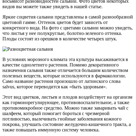
восьмисот разновидностей сальвии. Фото цветов некоторых
видов вы можете также увидеть в нашей статье.
Яркие соцветия сальвии представлены в самой разнообразной
цветовой гамме. Оттенок цветов будет зависеть от
конкретного вида. На фото с цветами сальвии можно увидеть,
что листья у нее полукруглые, болотно-зеленого оттенка.
Плоды состоят из орешков в количестве четырех штук.
В условиях морозного климата эта культура высаживается в
качестве однолетнего растения. Помимо декоративного
назначения сальвия также отличается большим количеством
полезных веществ, которые используются в фармакологии.
Само название растения произошло от латинского слова
salvus, которое переводится как «быть здоровым».
Этот вид цветков, листьев и плодов воздействует на организм
как гормонорегулирующее, противовоспалительное, а также
противомикробное средство. Можно также заваривать чай с
шалфеем, который помогает бороться с чрезмерной
потливостью, вылечивать гнойные заболевания кожного
покрова, улучшать состояние желудочно-кишечного тракта, а
также повышать иммунную систему человека.