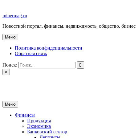
Перейти
к
minermag.ru
содержимому
Новостной портал, финансы, недвижимость, общество, бизнес
Меню
Политика конфиденциальности
Обратная связь
Поиск:
×
minermag.ru
Новостной портал, финансы, недвижимость, общество, бизнес
Меню
Финансы
Продукция
Экономика
Банковский сектор
Депозиты