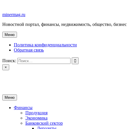
Перейти
к
minermag.ru
содержимому
Новостной портал, финансы, недвижимость, общество, бизнес
Меню
Политика конфиденциальности
Обратная связь
Поиск:
×
minermag.ru
Новостной портал, финансы, недвижимость, общество, бизнес
Меню
Финансы
Продукция
Экономика
Банковский сектор
Депозиты