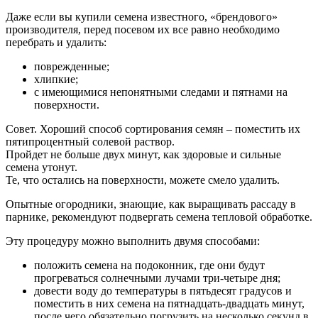
Даже если вы купили семена известного, «брендового»
производителя, перед посевом их все равно необходимо
перебрать и удалить:
поврежденные;
хлипкие;
с имеющимися непонятными следами и пятнами на
поверхности.
Совет. Хороший способ сортирования семян – поместить их
пятипроцентный солевой раствор.
Пройдет не больше двух минут, как здоровые и сильные
семена утонут.
Те, что остались на поверхности, можете смело удалить.
Опытные огородники, знающие, как выращивать рассаду в
парнике, рекомендуют подвергать семена тепловой обработке.
Эту процедуру можно выполнить двумя способами:
положить семена на подоконник, где они будут
прогреваться солнечными лучами три-четыре дня;
довести воду до температуры в пятьдесят градусов и
поместить в них семена на пятнадцать-двадцать минут,
после чего обязательно погрузить на несколько секунд в