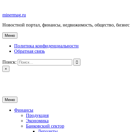
Перейти
к
minermag.ru
содержимому
Новостной портал, финансы, недвижимость, общество, бизнес
Меню
Политика конфиденциальности
Обратная связь
Поиск:
×
minermag.ru
Новостной портал, финансы, недвижимость, общество, бизнес
Меню
Финансы
Продукция
Экономика
Банковский сектор
Депозиты