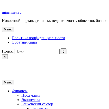
Перейти
к
minermag.ru
содержимому
Новостной портал, финансы, недвижимость, общество, бизнес
Меню
Политика конфиденциальности
Обратная связь
Поиск:
×
minermag.ru
Новостной портал, финансы, недвижимость, общество, бизнес
Меню
Финансы
Продукция
Экономика
Банковский сектор
Депозиты