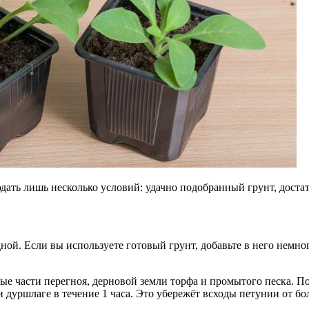
юдать лишь несколько условий: удачно подобранный грунт, дост
ой. Если вы используете готовый грунт, добавьте в него немног
е части перегноя, дерновой земли торфа и промытого песка. Под
ли дуршлаге в течение 1 часа. Это убережёт всходы петунии от бо