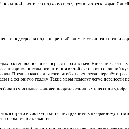
й покупной грунт, его подкормки осуществляются каждые 7 дней
ена и подстроена под конкретный климат, сезон, тип почв и с
одых растениях появится первая пара листьев. Внесение азотных
есения дополнительного питания в этой фазе роста овощной кул
вки. Предназначена для того, чтобы перец легче перенёс стресс
ды на основную грядку. Такие меры помогут легче перенести пе
ребоваться меньшее количество даже основных внесений удобре
ться строго в соответствии с инструкцией к выбранному питате
я и сроки использования.
ыбор, можно приобрести комплексный состав, предназначенный д