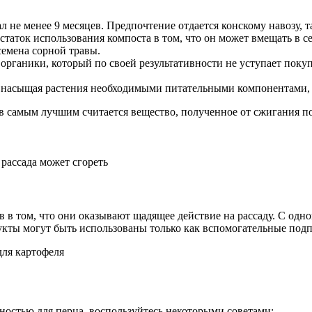
 не менее 9 месяцев. Предпочтение отдается конскому навозу, т
статок использования компоста в том, что он может вмещать в се
семена сорной травы.
рганики, который по своей результативности не уступает поку
ко насыщая растения необходимыми питательными компонентами, 
 самым лучшим считается вещество, полученное от сжигания подс
рассада может сгореть
в том, что они оказывают щадящее действие на рассаду. С одно
дукты могут быть использованы только как вспомогательные под
остью для перца, воспользуйтесь некоторыми советами: