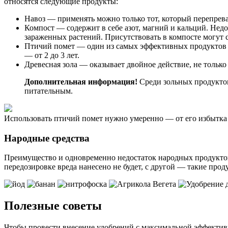
относятся следующие продукты:
Навоз — применять можно только тот, который перепревал
Компост — содержит в себе азот, магний и кальций. Недо
зараженных растений. Присутствовать в компосте могут 
Птичий помет — один из самых эффективных продуктов о
— от 2 до 3 лет.
Древесная зола — оказывает двойное действие, не толь
Дополнительная информация!
Среди зольных продуктов
питательным.
Использовать птичий помет нужно умеренно — от его избытка 
Народные средства
Преимущество и одновременно недостаток народных продуктов 
передозировке вреда нанесено не будет, с другой — такие про
Полезные советы
Чтобы провести внесение удобрений с максимальной эффективн