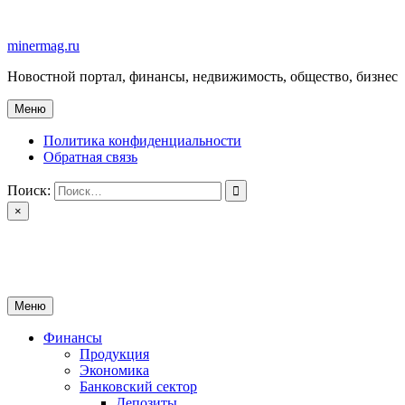
Перейти
к
minermag.ru
содержимому
Новостной портал, финансы, недвижимость, общество, бизнес
Меню
Политика конфиденциальности
Обратная связь
Поиск:
×
minermag.ru
Новостной портал, финансы, недвижимость, общество, бизнес
Меню
Финансы
Продукция
Экономика
Банковский сектор
Депозиты