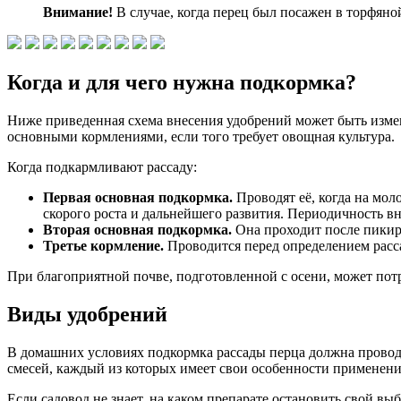
Внимание!
В случае, когда перец был посажен в торфяно
Когда и для чего нужна подкормка?
Ниже приведенная схема внесения удобрений может быть измен
основными кормлениями, если того требует овощная культура.
Когда подкармливают рассаду:
Первая основная подкормка.
Проводят её, когда на мол
скорого роста и дальнейшего развития. Периодичность вн
Вторая основная подкормка.
Она проходит после пикиро
Третье кормление.
Проводится перед определением расса
При благоприятной почве, подготовленной с осени, может пот
Виды удобрений
В домашних условиях подкормка рассады перца должна проводи
смесей, каждый из которых имеет свои особенности применени
Если садовод не знает, на каком препарате остановить свой в