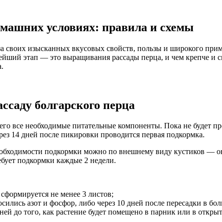
омашних условиях: правила и схемы
за своих изысканных вкусовых свойств, пользы и широкого пр
йший этап — это выращивания рассады перца, и чем крепче и си
.
ссаду болгарского перца
него все необходимые питательные компоненты. Пока не будет пр
рез 14 дней после пикировки проводится первая подкормка.
необходимости подкормки можно по внешнему виду кустиков — она
ебует подкормки каждые 2 недели.
 сформируется не менее 3 листов;
носились азот и фосфор, либо через 10 дней после пересадки в бо
ей до того, как растение будет помещено в парник или в откры