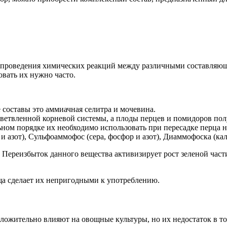
 проведения химических реакций между различными составляющ
овать их нужно часто.
составы это аммиачная селитра и мочевина.
етвленной корневой системы, а плоды перцев и помидоров по
ом порядке их необходимо использовать при пересадке перца на
зот), Сульфоаммофос (сера, фосфор и азот), Диаммофоска (кали
ереизбыток данного вещества активизирует рост зеленой части 
ща сделает их непригодными к употреблению.
ожительно влияют на овощные культуры, но их недостаток в том