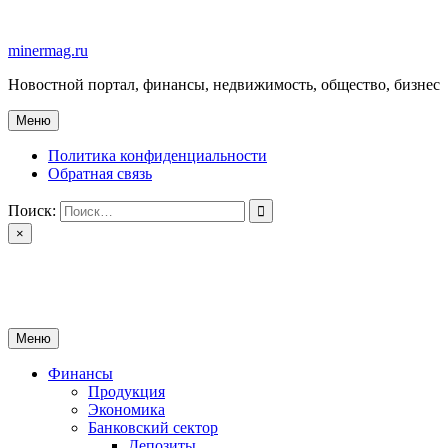
Перейти
к
minermag.ru
содержимому
Новостной портал, финансы, недвижимость, общество, бизнес
Меню
Политика конфиденциальности
Обратная связь
Поиск:
×
minermag.ru
Новостной портал, финансы, недвижимость, общество, бизнес
Меню
Финансы
Продукция
Экономика
Банковский сектор
Депозиты