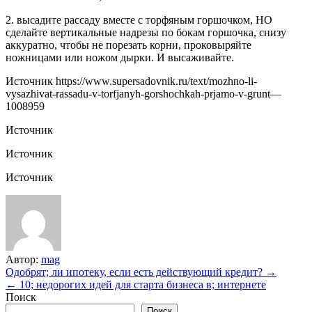
2. высадите рассаду вместе с торфяным горшочком, НО
сделайте вертикальные надрезы по бокам горшочка, снизу
аккуратно, чтобы не порезать корни, проковыряйте
ножницами или ножом дырки. И высаживайте.
Источник
https://www.supersadovnik.ru/text/mozhno-li-
vysazhivat-rassadu-v-torfjanyh-gorshochkah-prjamo-v-grunt—
1008959
Источник
Источник
Источник
Автор:
mag
Навигация
Одобрят; ли ипотеку, если есть действующий кредит? →
← 10; недорогих идей для старта бизнеса в; интернете
по
Поиск
записям
Поиск