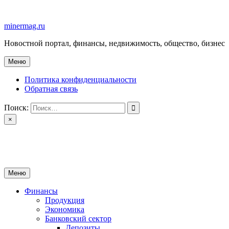
Перейти
к
minermag.ru
содержимому
Новостной портал, финансы, недвижимость, общество, бизнес
Меню
Политика конфиденциальности
Обратная связь
Поиск:
×
minermag.ru
Новостной портал, финансы, недвижимость, общество, бизнес
Меню
Финансы
Продукция
Экономика
Банковский сектор
Депозиты