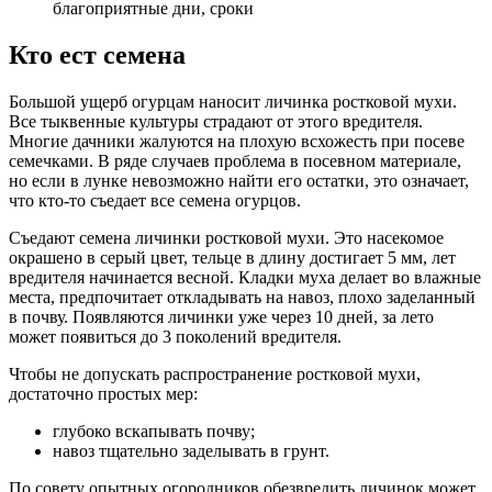
благоприятные дни, сроки
Кто ест семена
Большой ущерб огурцам наносит личинка ростковой мухи.
Все тыквенные культуры страдают от этого вредителя.
Многие дачники жалуются на плохую всхожесть при посеве
семечками. В ряде случаев проблема в посевном материале,
но если в лунке невозможно найти его остатки, это означает,
что кто-то съедает все семена огурцов.
Съедают семена личинки ростковой мухи. Это насекомое
окрашено в серый цвет, тельце в длину достигает 5 мм, лет
вредителя начинается весной. Кладки муха делает во влажные
места, предпочитает откладывать на навоз, плохо заделанный
в почву. Появляются личинки уже через 10 дней, за лето
может появиться до 3 поколений вредителя.
Чтобы не допускать распространение ростковой мухи,
достаточно простых мер:
глубоко вскапывать почву;
навоз тщательно заделывать в грунт.
По совету опытных огородников обезвредить личинок может