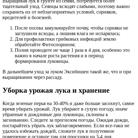
Выращивая лук в грунте из семян, потребуется более
тщательный уход. Сеянцы всходят слабыми, поэтому важно
сохранить их от неблагоприятных условий, сорняков,
вредителей и болезней.
После посева замульчируйте почву, чтобы сорняки не
заглушили всходы, а лишняя влага не испарялась;
Для профилактики грибковых инфекций землю
обработайте Фитоспорином;
Полив проводите не чаще 1 раза в 4 дня, особенно это
важно в начале роста растения и в период
формирования луковицы.
В дальнейшем уход за луком Эксибишен такой же, что и при
выращивании через рассаду.
Уборка урожая лука и хранение
Когда зеленые перья на 30-40% и даже больше засохнут, самое
время убирать урожай. Лук убирают в сухую погоду, иначе
убранные в дождливые дни луковицы, склонны к
загниванию. Следите за прогнозом погоды. Ожидая дожди,
постарайтесь убрать лук заблаговременно. Если все-таки не
удалось избежать дождей, сложите лук в полутемное
помещение и оставьте там для просушки на 3-4 дня.