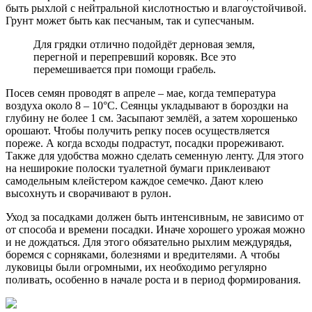
быть рыхлой с нейтральной кислотностью и влагоустойчивой.
Грунт может быть как песчаным, так и супесчаным.
Для грядки отлично подойдёт дерновая земля,
перегной и перепревший коровяк. Все это
перемешивается при помощи грабель.
Посев семян проводят в апреле – мае, когда температура
воздуха около 8 – 10°С. Сеянцы укладывают в бороздки на
глубину не более 1 см. Засыпают землёй, а затем хорошенько
орошают. Чтобы получить репку посев осуществляется
пореже. А когда всходы подрастут, посадки прореживают.
Также для удобства можно сделать семенную ленту. Для этого
на неширокие полоски туалетной бумаги приклеивают
самодельным клейстером каждое семечко. Дают клею
высохнуть и сворачивают в рулон.
Уход за посадками должен быть интенсивным, не зависимо от
от способа и времени посадки. Иначе хорошего урожая можно
и не дождаться. Для этого обязательно рыхлим междурядья,
боремся с сорняками, болезнями и вредителями. А чтобы
луковицы были огромными, их необходимо регулярно
поливать, особенно в начале роста и в период формирования.