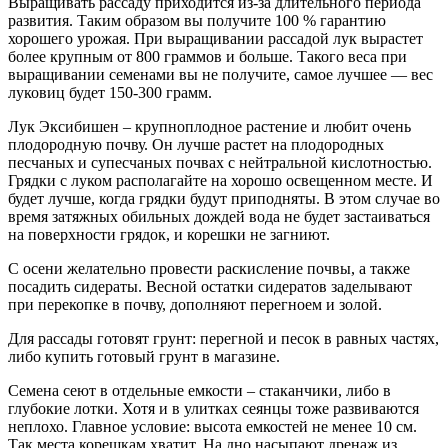
Выращивать рассаду приходится из-за длительного периода
развития. Таким образом вы получите 100 % гарантию
хорошего урожая. При выращивании рассадой лук вырастет
более крупным от 800 граммов и больше. Такого веса при
выращивании семенами вы не получите, самое лучшее — вес
луковиц будет 150-300 грамм.
Лук Эксибишен – крупноплодное растение и любит очень
плодородную почву. Он лучше растет на плодородных
песчаных и супесчаных почвах с нейтральной кислотностью.
Грядки с луком располагайте на хорошо освещенном месте. И
будет лучше, когда грядки будут приподняты. В этом случае во
время затяжных обильных дождей вода не будет застаиваться
на поверхности грядок, и корешки не загниют.
С осени желательно провести раскисление почвы, а также
посадить сидераты. Весной остатки сидератов заделывают
при перекопке в почву, дополняют перегноем и золой.
Для рассады готовят грунт: перегной и песок в равных частях,
либо купить готовый грунт в магазине.
Семена сеют в отдельные емкости – стаканчики, либо в
глубокие лотки. Хотя и в улитках сеянцы тоже развиваются
неплохо. Главное условие: высота емкостей не менее 10 см.
Так места корешкам хватит. На дно насыпают дренаж из