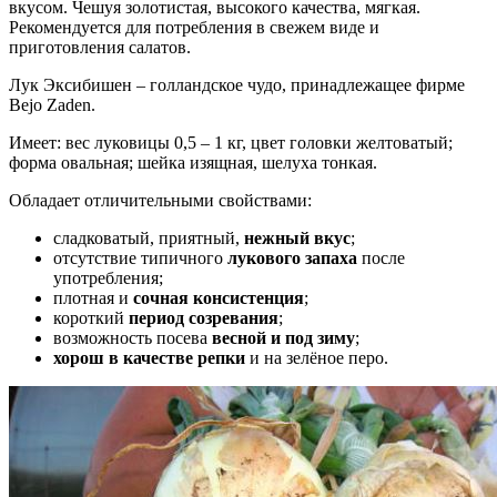
вкусом. Чешуя золотистая, высокого качества, мягкая.
Рекомендуется для потребления в свежем виде и
приготовления салатов.
Лук Эксибишен – голландское чудо, принадлежащее фирме
Bejo Zaden.
Имеет: вес луковицы 0,5 – 1 кг, цвет головки желтоватый;
форма овальная; шейка изящная, шелуха тонкая.
Обладает отличительными свойствами:
сладковатый, приятный,
нежный вкус
;
отсутствие типичного
лукового запаха
после
употребления;
плотная и
сочная консистенция
;
короткий
период созревания
;
возможность посева
весной и под зиму
;
хорош в качестве репки
и на зелёное перо.