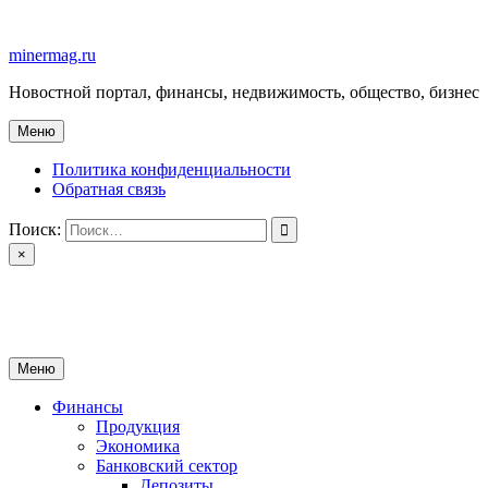
Перейти
к
minermag.ru
содержимому
Новостной портал, финансы, недвижимость, общество, бизнес
Меню
Политика конфиденциальности
Обратная связь
Поиск:
×
minermag.ru
Новостной портал, финансы, недвижимость, общество, бизнес
Меню
Финансы
Продукция
Экономика
Банковский сектор
Депозиты