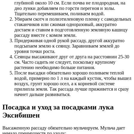
глубиной около 10 см. Если почва не плодородная, на
дно лунки добавляем по горсти перегноя и золы.
Тщательно перемешиваем, поливаем водой.
Убираем скотч и полиэтиленовую пленку с самодельных
стаканчиков или сжимая одноразовый, аккуратно
достаем и ставим в подготовленную земляную кашицу
рассаду вместе с комом земли.
Придерживая одной рукой рассаду, другой аккуратно
подсыпаем землю к сеянцу. Заравниваем землей до
уровня точки роста.
Сеянцы высаживают друг от друга на расстоянии 25-30
см. Часто садить не следует, поскольку крупному
растению необходимо больше питания.
После высадки обязательно хорошо поливаем теплой
водой, примерно по 1 л на каждый кустик, чтобы вышел
воздух, грунт хорошо осел, а к корневой системе
прилипла земля. Так рассада лучше приживется и сразу
начнет дальше развиваться.
Посадка и уход за посадками лука
Эксибишен
Высаженную рассаду обязательно мульчируем. Мульча дает
немало преимуществ по уходу: