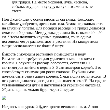
для грядки. На месте моркови, лука, чеснока,
свёклы, огурцов и кукурузы лук высаживать не
стоит.
Под Эксибишен с осени вносится органика, фосфорно–
калийные удобрения, древесная зола. Земля перекапывается
на глубину лопаты. Для посадки рассады на грядке делаются
ямки или борозды. Междурядья должны быть около 40 – 50
см. Чтобы получить крупные луковицы, то на одном
погонном метре располагают 3 растения. На квадратном
метре располагается не более 6 штук.
Ёмкость с молодым растением помещается в воду.
Вымачивание требуется для удаления земляного кома с
корней. Полученная рассада обрезается, оставляя 10
сантиметров зелёного пера и 5–6 сантиметров корней. Это
способствует стимуляции роста головок. Глубина ямок
должна быть равна длине корней. Ямки поливаются водой. В
них раскладывается рассада и присыпается землёй. На грядке
устанавливаются дуги и натягивается укрывной материал.
Убрать парник можно будет через 2 недели.
Надеюсь ваш урожай будет просто великолепным. А оно