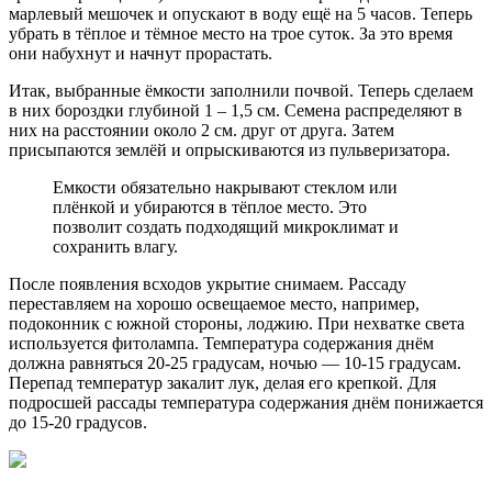
марлевый мешочек и опускают в воду ещё на 5 часов. Теперь
убрать в тёплое и тёмное место на трое суток. За это время
они набухнут и начнут прорастать.
Итак, выбранные ёмкости заполнили почвой. Теперь сделаем
в них бороздки глубиной 1 – 1,5 см. Семена распределяют в
них на расстоянии около 2 см. друг от друга. Затем
присыпаются землёй и опрыскиваются из пульверизатора.
Емкости обязательно накрывают стеклом или
плёнкой и убираются в тёплое место. Это
позволит создать подходящий микроклимат и
сохранить влагу.
После появления всходов укрытие снимаем. Рассаду
переставляем на хорошо освещаемое место, например,
подоконник с южной стороны, лоджию. При нехватке света
используется фитолампа. Температура содержания днём
должна равняться 20-25 градусам, ночью — 10-15 градусам.
Перепад температур закалит лук, делая его крепкой. Для
подросшей рассады температура содержания днём понижается
до 15-20 градусов.