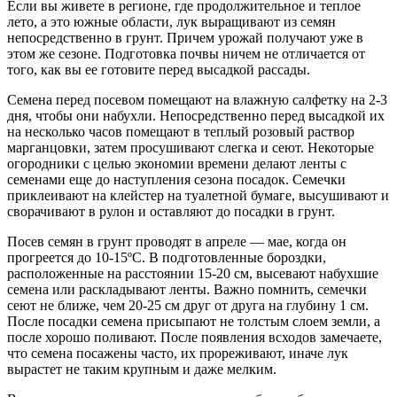
Если вы живете в регионе, где продолжительное и теплое
лето, а это южные области, лук выращивают из семян
непосредственно в грунт. Причем урожай получают уже в
этом же сезоне. Подготовка почвы ничем не отличается от
того, как вы ее готовите перед высадкой рассады.
Семена перед посевом помещают на влажную салфетку на 2-3
дня, чтобы они набухли. Непосредственно перед высадкой их
на несколько часов помещают в теплый розовый раствор
марганцовки, затем просушивают слегка и сеют. Некоторые
огородники с целью экономии времени делают ленты с
семенами еще до наступления сезона посадок. Семечки
приклеивают на клейстер на туалетной бумаге, высушивают и
сворачивают в рулон и оставляют до посадки в грунт.
Посев семян в грунт проводят в апреле — мае, когда он
прогреется до 10-15ºС. В подготовленные бороздки,
расположенные на расстоянии 15-20 см, высевают набухшие
семена или раскладывают ленты. Важно помнить, семечки
сеют не ближе, чем 20-25 см друг от друга на глубину 1 см.
После посадки семена присыпают не толстым слоем земли, а
после хорошо поливают. После появления всходов замечаете,
что семена посажены часто, их прореживают, иначе лук
вырастет не таким крупным и даже мелким.