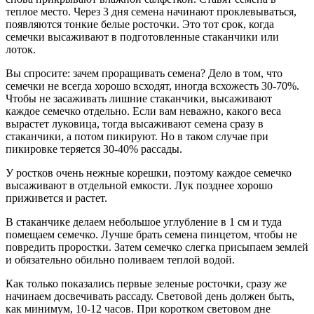
теплое место. Через 3 дня семена начинают проклевываться,
появляются тонкие белые росточки. Это тот срок, когда
семечки высаживают в подготовленные стаканчики или
лоток.
Вы спросите: зачем проращивать семена? Дело в том, что
семечки не всегда хорошо всходят, иногда всхожесть 30-70%.
Чтобы не засаживать лишние стаканчики, высаживают
каждое семечко отдельно. Если вам неважно, какого веса
вырастет луковица, тогда высаживают семена сразу в
стаканчики, а потом пикируют. Но в таком случае при
пикировке теряется 30-40% рассады.
У ростков очень нежные корешки, поэтому каждое семечко
высаживают в отдельной емкости. Лук позднее хорошо
приживется и растет.
В стаканчике делаем небольшое углубление в 1 см и туда
помещаем семечко. Лучше брать семена пинцетом, чтобы не
повредить проростки. Затем семечко слегка присыпаем землей
и обязательно обильно поливаем теплой водой.
Как только показались первые зеленые росточки, сразу же
начинаем досвечивать рассаду. Световой день должен быть,
как минимум, 10-12 часов. При коротком световом дне