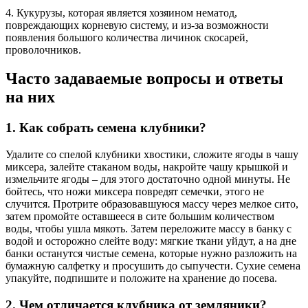
4. Кукурузы, которая является хозяином нематод,
повреждающих корневую систему, и из-за возможности
появления большого количества личинок скосарей,
проволочников.
Часто задаваемые вопросы и ответы
на них
1. Как собрать семена клубники?
Удалите со спелой клубники хвостики, сложите ягоды в чашу
миксера, залейте стаканом воды, накройте чашу крышкой и
измельчите ягоды – для этого достаточно одной минуты. Не
бойтесь, что ножи миксера повредят семечки, этого не
случится. Протрите образовавшуюся массу через мелкое сито,
затем промойте оставшееся в сите большим количеством
воды, чтобы ушла мякоть. Затем переложите массу в банку с
водой и осторожно слейте воду: мягкие ткани уйдут, а на дне
банки останутся чистые семена, которые нужно разложить на
бумажную салфетку и просушить до сыпучести. Сухие семена
упакуйте, подпишите и положите на хранение до посева.
2. Чем отличается клубника от земляники?