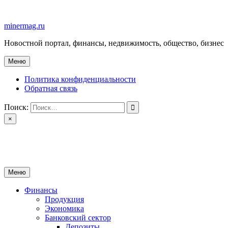
Перейти
к
minermag.ru
содержимому
Новостной портал, финансы, недвижимость, общество, бизнес
Меню
Политика конфиденциальности
Обратная связь
Поиск:
×
minermag.ru
Новостной портал, финансы, недвижимость, общество, бизнес
Меню
Финансы
Продукция
Экономика
Банковский сектор
Депозиты