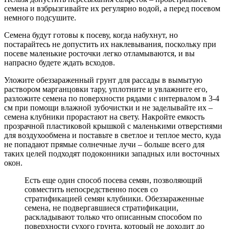
семена и взбрызгивайте их регулярно водой, а перед посевом
немного подсушите.
Семена будут готовы к посеву, когда набухнут, но
постарайтесь не допустить их наклевывания, поскольку при
посеве маленькие росточки легко отламываются, и вы
напрасно будете ждать всходов.
Уложите обеззараженный грунт для рассады в вымытую
раствором марганцовки тару, уплотните и увлажните его,
разложите семена по поверхности рядами с интервалом в 3-4
см при помощи влажной зубочистки и не заделывайте их –
семена клубники прорастают на свету. Накройте емкость
прозрачной пластиковой крышкой с маленькими отверстиями
для воздухообмена и поставьте в светлое и теплое место, куда
не попадают прямые солнечные лучи – больше всего для
таких целей подходят подоконники западных или восточных
окон.
Есть еще один способ посева семян, позволяющий
совместить непосредственно посев со
стратификацией семян клубники. Обеззараженные
семена, не подвергавшиеся стратификации,
раскладывают только что описанным способом по
поверхности сухого грунта, который не доходит до