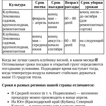
Срок
Срок
Возраст
Срок уборки
Культура
посева
высадки
рассады
урожая
Клубника,
конец июля –
конец
Земляника
до октября
февраль
мая –
60 – 80
садовая,
(для
– апрель
начало
дней
крупноплодная,
ремонтантных
июня
ремонтантная
сортов)
Клубника,
конец
конец
Земляника
мая –
авкуста –
60 – 80
на следующий
садовая,
середина
начало
дней
год
крупноплодная,
июня
сентября
ремонтантная
Когда же лучше сажать клубнику весной, в каком месяце📆
Оптимальные сроки посадки в открытый грунт определяются
погодными условиями. Подходящее время наступает тогда,
когда температура воздуха начинает стабильно держаться
выше 15 градусов тепла.
Сроки в разных регионах нашей страны отличаются:
В Средней полосе (в т. ч. Подмосковье) — весеннюю
процедуру можно производить в конце апреля.
На Юге (Краснодарский край (Кубань), Северный
Кавказ) — в конце марта или в начале апреля.