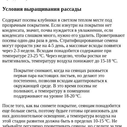
Условия выращивания рассады
Содержат посевы клубники в светлом теплом месте под
прозрачным покрытием. Если изнутри на покрытии нет
конденсата, значит, почва нуждается в увлажнении, если
конденсата слишком много, нужно его удалить. Проветривают
посевы один-два раза в день. Стратифицированные семена
могут прорасти уже на 4-5 день, а массовые всходы появятся
через 2-3 недели. Всходам понадобится содержание при
температуре 23-25 ºC. Через неделю, чтобы ростки не
вытягивались, температуру воздуха понижают до 15-18 ºC.
Покрытие снимают, когда на сеянцах разовьется
первая пара настоящих листьев, но делают это
постепенно, позволяя всходам адаптироваться к
окружающей среде. В это время посевы не
поливают, а температуру в помещении
поддерживают на уровне 18-20 ºC.
После того, как вы снимете покрытие, сеянцам понадобится
еще больше света, поэтому будьте готовы организовать для
них дополнительное освещение, а температура воздуха на
этой стадии развития должна быть в пределах 10-15 ºC. Не
забывайте регулярно проветривать сеянцы, но следите за тем,