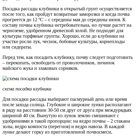
Посадка рассады клубники в открытый грунт осуществляется
после того, как пройдут возвратные заморозки и когда почва
прогреется до 12 ºC – с середины мая до середины июня. К
составу почвы клубника нетребовательна, но лучше растет на
черноземе, удобренном древесной золой. Не подходят для
культуры торфяные грунты. Хорошо, если до клубники на
участке росли лук, чеснок, бобовые культуры, корнеплоды
или сидераты.
Перед тем, как посадить клубнику, почву следует подготовить
– перекопать, освободить от проволочников, личинок
майского жука и злаковых сорняков.
схема посадки клубники
Для посадки рассады выбирают пасмурный день или время
после захода солнца. Глубокие и широкие лунки располагают
в ряду на расстоянии 30-50 см друг от друга при междурядьях
шириной 40 см. Вынутую из лунок землю смешивают с
удобрениями в такой пропорции: на ведро почвы – 2 стакана
золы, ведро компоста (перегноя) и ведро навоза. В каждой
лунке делают горку из приготовленной почвосмеси,