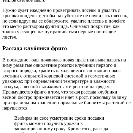
теплое светлое место.
Нужно будет ежедневно проветривать посевы и удалять с
крышки конденсат, чтобы на субстрате не появилась плесень,
но если вдруг вы ее обнаружите, удалите плесень и полейте
это место раствором фунгицида. Снимают покрытие, как
только у сеянцев начнут развиваться первые настоящие
листья.
Рассада клубники фриго
В последние годы появилась новая практика выкапывать на
зиму развитые однолетние розетки клубники первого и
второго порядка, хранить находящиеся в состоянии покоя
кустики с открытой корневой системой в герметичных
упаковках при определенной температуре и влажности
воздуха, а весной высаживать эти розетки на грядку.
Преимущество фриго в том, что такая рассада клубники
весной быстро приживается и идет в рост, поскольку за зиму
при правильном хранении нормальные биоритмы растений не
нарушаются.
Выбирая на свое усмотрение сроки посадки
фриго, можно получить урожай к
запланированному сроку. Кроме того, рассада