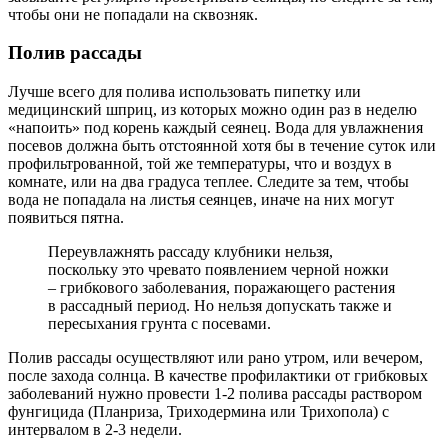
чтобы они не попадали на сквозняк.
Полив рассады
Лучше всего для полива использовать пипетку или
медицинский шприц, из которых можно один раз в неделю
«напоить» под корень каждый сеянец. Вода для увлажнения
посевов должна быть отстоянной хотя бы в течение суток или
профильтрованной, той же температуры, что и воздух в
комнате, или на два градуса теплее. Следите за тем, чтобы
вода не попадала на листья сеянцев, иначе на них могут
появиться пятна.
Переувлажнять рассаду клубники нельзя,
поскольку это чревато появлением черной ножки
– грибкового заболевания, поражающего растения
в рассадный период. Но нельзя допускать также и
пересыхания грунта с посевами.
Полив рассады осуществляют или рано утром, или вечером,
после захода солнца. В качестве профилактики от грибковых
заболеваний нужно провести 1-2 полива рассады раствором
фунгицида (Планриза, Триходермина или Трихопола) с
интервалом в 2-3 недели.