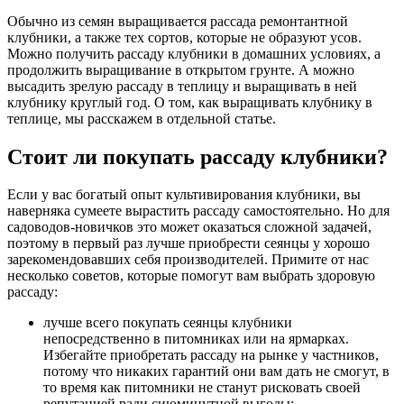
Обычно из семян выращивается рассада ремонтантной
клубники, а также тех сортов, которые не образуют усов.
Можно получить рассаду клубники в домашних условиях, а
продолжить выращивание в открытом грунте. А можно
высадить зрелую рассаду в теплицу и выращивать в ней
клубнику круглый год. О том, как выращивать клубнику в
теплице, мы расскажем в отдельной статье.
Стоит ли покупать рассаду клубники?
Если у вас богатый опыт культивирования клубники, вы
наверняка сумеете вырастить рассаду самостоятельно. Но для
садоводов-новичков это может оказаться сложной задачей,
поэтому в первый раз лучше приобрести сеянцы у хорошо
зарекомендовавших себя производителей. Примите от нас
несколько советов, которые помогут вам выбрать здоровую
рассаду:
лучше всего покупать сеянцы клубники
непосредственно в питомниках или на ярмарках.
Избегайте приобретать рассаду на рынке у частников,
потому что никаких гарантий они вам дать не смогут, в
то время как питомники не станут рисковать своей
репутацией ради сиюминутной выгоды;