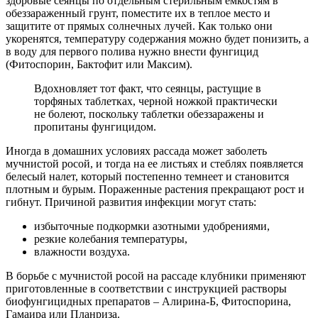
здоровые сеянцы по отдельным стерильным емкостям в
обеззараженный грунт, поместите их в теплое место и
защитите от прямых солнечных лучей. Как только они
укоренятся, температуру содержания можно будет понизить, а
в воду для первого полива нужно внести фунгицид
(Фитоспорин, Бактофит или Максим).
Вдохновляет тот факт, что сеянцы, растущие в
торфяных таблетках, черной ножкой практически
не болеют, поскольку таблетки обеззаражены и
пропитаны фунгицидом.
Иногда в домашних условиях рассада может заболеть
мучнистой росой, и тогда на ее листьях и стеблях появляется
белесый налет, который постепенно темнеет и становится
плотным и бурым. Пораженные растения прекращают рост и
гибнут. Причиной развития инфекции могут стать:
избыточные подкормки азотными удобрениями,
резкие колебания температуры,
влажности воздуха.
В борьбе с мучнистой росой на рассаде клубники применяют
приготовленные в соответствии с инструкцией растворы
биофунгицидных препаратов – Алирина-Б, Фитоспорина,
Гамаира или Планриза.