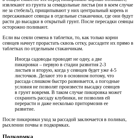
извлекают из грунта за семядольные листья (ни в коем случае
не за стебель!), прищипывают у них центральный корень и
пересаживают сеянцы в отдельные стаканчики, где они будут
расти до высадки в открытый грунт. После пересадки сеянцы
осторожно поливают.
Если вы сеяли семена в таблетки, то, как только корни
сеянцев начнут прорастать сквозь сетку, рассадите их прямо в
таблетках по отдельным стаканчикам.
Иногда садоводы проводят не одну, а две
пикировки – первую в стадии развития 2-3
листьев и вторую, когда у сеянцев будет уже 4-5
листочков. Делают это в основном потому, что
рассада слишком быстро развивается, а погодные
условия не позволят произвести высадку сеянцев
в грунт вовремя. В таком случае пикировка может
сохранить рассаду клубники, не позволив ей
перерасти и даже несколько притормозив ее
развитие.
После пикировки уход за рассадой заключается в поливах,
рыхлении почвы и подкормках.
Подкормка