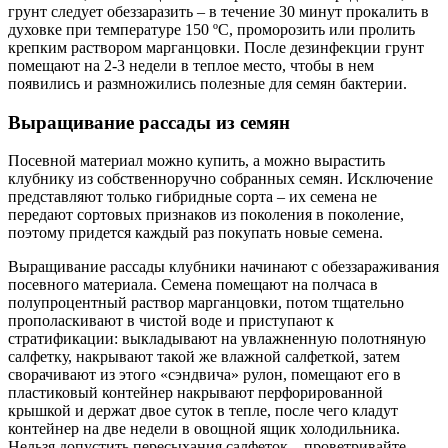
грунт следует обеззаразить – в течение 30 минут прокалить в
духовке при температуре 150 ºC, проморозить или пролить
крепким раствором марганцовки. После дезинфекции грунт
помещают на 2-3 недели в теплое место, чтобы в нем
появились и размножились полезные для семян бактерии.
Выращивание рассады из семян
Посевной материал можно купить, а можно вырастить
клубнику из собственноручно собранных семян. Исключение
представляют только гибридные сорта – их семена не
передают сортовых признаков из поколения в поколение,
поэтому придется каждый раз покупать новые семена.
Выращивание рассады клубники начинают с обеззараживания
посевного материала. Семена помещают на полчаса в
полупроцентный раствор марганцовки, потом тщательно
прополаскивают в чистой воде и приступают к
стратификации: выкладывают на увлажненную полотняную
салфетку, накрывают такой же влажной салфеткой, затем
сворачивают из этого «сэндвича» рулон, помещают его в
пластиковый контейнер накрывают перфорированной
крышкой и держат двое суток в тепле, после чего кладут
контейнер на две недели в овощной ящик холодильника.
Нельзя допустить пересыхания салфеток – проветривайте