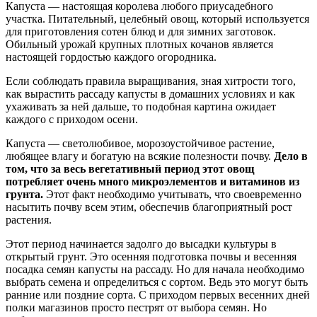
Капуста — настоящая королева любого приусадебного
участка. Питательный, целебный овощ, который используется
для приготовления сотен блюд и для зимних заготовок.
Обильный урожай крупных плотных кочанов является
настоящей гордостью каждого огородника.
Если соблюдать правила выращивания, зная хитрости того,
как вырастить рассаду капусты в домашних условиях и как
ухаживать за ней дальше, то подобная картина ожидает
каждого с приходом осени.
Капуста — светолюбивое, морозоустойчивое растение,
любящее влагу и богатую на всякие полезности почву.
Дело в
том, что за весь вегетативный период этот овощ
потребляет очень много микроэлементов и витаминов из
грунта.
Этот факт необходимо учитывать, что своевременно
насытить почву всем этим, обеспечив благоприятный рост
растения.
Этот период начинается задолго до высадки культуры в
открытый грунт. Это осенняя подготовка почвы и весенняя
посадка семян капусты на рассаду. Но для начала необходимо
выбрать семена и определиться с сортом. Ведь это могут быть
ранние или поздние сорта. С приходом первых весенних дней
полки магазинов просто пестрят от выбора семян. Но