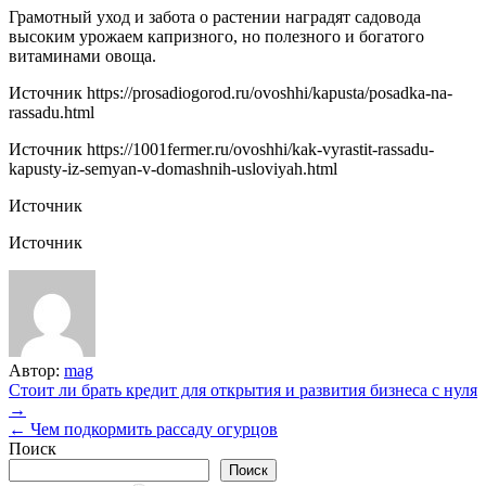
Грамотный уход и забота о растении наградят садовода
высоким урожаем капризного, но полезного и богатого
витаминами овоща.
Источник
https://prosadiogorod.ru/ovoshhi/kapusta/posadka-na-
rassadu.html
Источник
https://1001fermer.ru/ovoshhi/kak-vyrastit-rassadu-
kapusty-iz-semyan-v-domashnih-usloviyah.html
Источник
Источник
Автор:
mag
Навигация
Стоит ли брать кредит для открытия и развития бизнеса с нуля
→
по
← Чем подкормить рассаду огурцов
записям
Поиск
Поиск