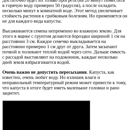
Достаточно будет их только прогреть (на 20 минут поместить
в горячую воду примерно 50 градусов), а после охладить
несколько минут в комнатной воде. Этот метод увеличивает
стойкость растения к грибковым болезням. Но применяется он
не для каждого вида капусты.
Высаживаются семена непременно во влажную землю. Для
этого в ящике с грунтом делаются бороздки шириной 1 см на
расстоянии 3 см. Каждое семечко выкладывается на
расстоянии примерно 1 см друг от друга. Затем засыпают
почвой и поливают теплой водой через сито. Дальше емкость
с рассадой выставляют на подоконник, каждые несколько
дней земля взбрызгивается водой.
Очень важно не допустить пересыхания
. Капуста, как
известно, очень любит воду. Но излишек влаги и
неправильный температурный режим может привести к тому,
что капуста в итоге будет иметь маленькие головки и рано
зацветет.