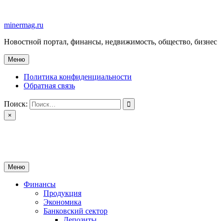
Перейти
к
minermag.ru
содержимому
Новостной портал, финансы, недвижимость, общество, бизнес
Меню
Политика конфиденциальности
Обратная связь
Поиск:
×
minermag.ru
Новостной портал, финансы, недвижимость, общество, бизнес
Меню
Финансы
Продукция
Экономика
Банковский сектор
Депозиты