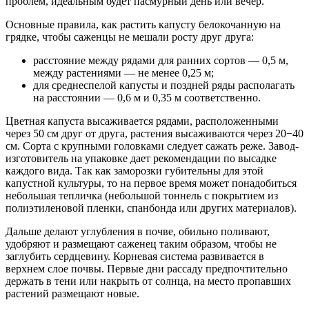
проблем, идеальным будет пасмурный день или вечер.
Основные правила, как растить капусту белокочанную на
грядке, чтобы саженцы не мешали росту друг друга:
расстояние между рядами для ранних сортов — 0,5 м,
между растениями — не менее 0,25 м;
для среднеспелой капусты и поздней ряды располагать
на расстоянии — 0,6 м и 0,35 м соответственно.
Цветная капуста высаживается рядами, расположенными
через 50 см друг от друга, растения высаживаются через 20−40
см. Сорта с крупными головками следует сажать реже. Завод-
изготовитель на упаковке дает рекомендации по высадке
каждого вида. Так как заморозки губительны для этой
капустной культуры, то на первое время может понадобиться
небольшая тепличка (небольшой тоннель с покрытием из
полиэтиленовой пленки, спанбонда или других материалов).
Дальше делают углубления в почве, обильно поливают,
удобряют и размещают саженец таким образом, чтобы не
заглубить сердцевину. Корневая система развивается в
верхнем слое почвы. Первые дни рассаду предпочтительно
держать в тени или накрыть от солнца, на место пропавших
растений размещают новые.