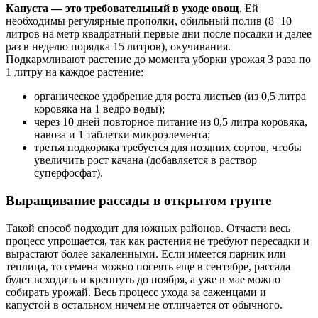
Капуста — это требовательный в уходе овощ
. Ей
необходимы регулярные прополки, обильный полив (8−10
литров на метр квадратный первые дни после посадки и далее
раз в неделю порядка 15 литров), окучивания.
Подкармливают растение до момента уборки урожая 3 раза по
1 литру на каждое растение:
органическое удобрение для роста листьев (из 0,5 литра
коровяка на 1 ведро воды);
через 10 дней повторное питание из 0,5 литра коровяка,
навоза и 1 таблетки микроэлемента;
третья подкормка требуется для поздних сортов, чтобы
увеличить рост качана (добавляется в раствор
суперфосфат).
Выращивание рассады в открытом грунте
Такой способ подходит для южных районов. Отчасти весь
процесс упрощается, так как растения не требуют пересадки и
вырастают более закаленными. Если имеется парник или
теплица, то семена можно посеять еще в сентябре, рассада
будет всходить и крепнуть до ноября, а уже в мае можно
собирать урожай. Весь процесс ухода за саженцами и
капустой в остальном ничем не отличается от обычного.