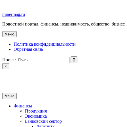
Перейти
к
minermag.ru
содержимому
Новостной портал, финансы, недвижимость, общество, бизнес
Меню
Политика конфиденциальности
Обратная связь
Поиск:
×
minermag.ru
Новостной портал, финансы, недвижимость, общество, бизнес
Меню
Финансы
Продукция
Экономика
Банковский сектор
Депозиты