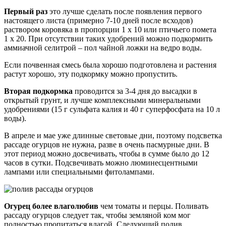
Первый раз
это лучше сделать после появления первого
настоящего листа (примерно 7-10 дней после всходов)
раствором коровяка в пропорции 1 х 10 или птичьего помета
1 х 20. При отсутствии таких удобрений можно подкормить
аммиачной селитрой – пол чайной ложки на ведро воды.
Если почвенная смесь была хорошо подготовлена и растения
растут хорошо, эту подкормку можно пропустить.
Вторая подкормка
проводится за 3-4 дня до высадки в
открытый грунт, и лучше комплексными минеральными
удобрениями (15 г сульфата калия и 40 г суперфосфата на 10 л
воды).
В апреле и мае уже длинные световые дни, поэтому подсветка
рассаде огурцов не нужна, разве в очень пасмурные дни. В
этот период можно досвечивать, чтобы в сумме было до 12
часов в сутки. Подсвечивать можно люминесцентными
лампами или специальными фитолампами.
Огурец более влаголюбив
чем томаты и перцы. Поливать
рассаду огурцов следует так, чтобы земляной ком мог
полностью пропитаться влагой. Следующий полив