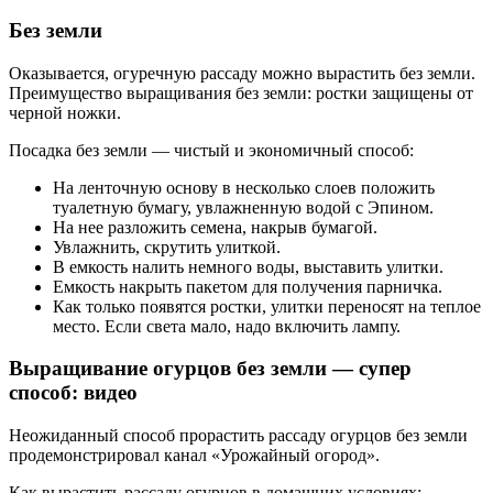
Без земли
Оказывается, огуречную рассаду можно вырастить без земли.
Преимущество выращивания без земли: ростки защищены от
черной ножки.
Посадка без земли — чистый и экономичный способ:
На ленточную основу в несколько слоев положить
туалетную бумагу, увлажненную водой с Эпином.
На нее разложить семена, накрыв бумагой.
Увлажнить, скрутить улиткой.
В емкость налить немного воды, выставить улитки.
Емкость накрыть пакетом для получения парничка.
Как только появятся ростки, улитки переносят на теплое
место. Если света мало, надо включить лампу.
Выращивание огурцов без земли — супер
способ: видео
Неожиданный способ прорастить рассаду огурцов без земли
продемонстрировал канал «Урожайный огород».
Как вырастить рассаду огурцов в домашних условиях: