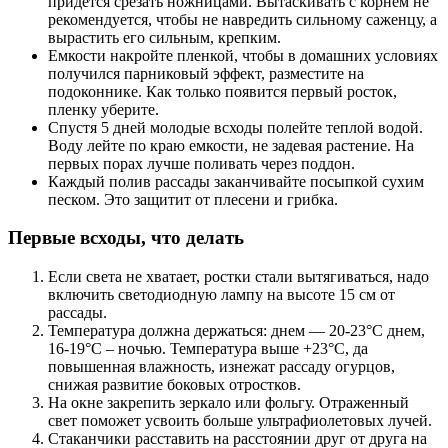
придется срезать ножницами. Вытаскивать с корнем не
рекомендуется, чтобы не навредить сильному саженцу, а
вырастить его сильным, крепким.
Емкости накройте пленкой, чтобы в домашних условиях
получился парниковый эффект, разместите на
подоконнике. Как только появится первый росток,
пленку уберите.
Спустя 5 дней молодые всходы полейте теплой водой.
Воду лейте по краю емкости, не задевая растение. На
первых порах лучше поливать через поддон.
Каждый полив рассады заканчивайте посыпкой сухим
песком. Это защитит от плесени и грибка.
Первые всходы, что делать
Если света не хватает, ростки стали вытягиваться, надо
включить светодиодную лампу на высоте 15 см от
рассады.
Температура должна держаться: днем — 20-23°С днем,
16-19°С – ночью. Температура выше +23°С, да
повышенная влажность, изнежат рассаду огурцов,
снижая развитие боковых отростков.
На окне закрепить зеркало или фольгу. Отраженный
свет поможет усвоить больше ультрафиолетовых лучей.
Стаканчики расставить на расстоянии друг от друга на