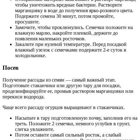
чтобы уничтожить вредные бактерии. Растворите
марганцовку в воде до получения ярко-розового цвета.
Подержите семена 30 минут, потом промойте,
просушите.
Замочите, чтобы проклюнулись. Семечки положите на
влажную марлю, накройте пленкой, держите до
появления маленьких росточков.
Закалите при нулевой температуре. Перед посадкой
влажный узелок с семечками подержите 2-е суток в
холодильнике.
Посев
Получение рассады из семян — самый важный этап.
Подготовьте стаканчики или другую тару для посадки,
продезинфицируйте ее, промыв раствором марганцовки или
перекиси водорода.
Чаще всего рассаду огурцов выращивают в стаканчиках.
Насыпьте в тару подготовленную почву, заполнив его на
треть. Положите 2 семечки, немного углубив в грунт,
слегка увлажните.
Потом оставите самый сильный росток, а слабый