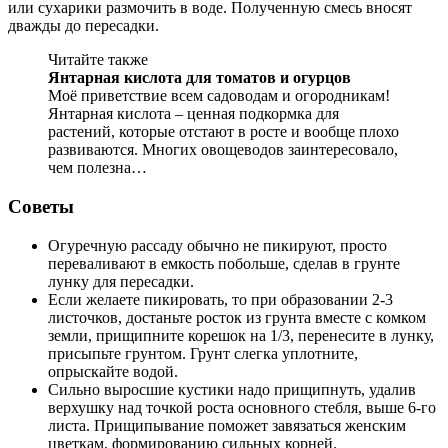
или сухарики размочить в воде. Полученную смесь вносят
дважды до пересадки.
Читайте также
Янтарная кислота для томатов и огурцов
Моё приветствие всем садоводам и огородникам!
Янтарная кислота – ценная подкормка для
растений, которые отстают в росте и вообще плохо
развиваются. Многих овощеводов заинтересовало,
чем полезна…
Советы
Огуречную рассаду обычно не пикируют, просто
переваливают в емкость побольше, сделав в грунте
лунку для пересадки.
Если желаете пикировать, то при образовании 2-3
листочков, достаньте росток из грунта вместе с комком
земли, прищипните корешок на 1/3, перенесите в лунку,
присыпьте грунтом. Грунт слегка уплотните,
опрыскайте водой.
Сильно выросшие кустики надо прищипнуть, удалив
верхушку над точкой роста основного стебля, выше 6-го
листа. Прищипывание поможет завязаться женским
цветкам, формированию сильных корней.