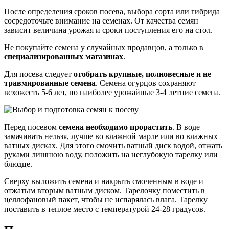
После определения сроков посева, выбора сорта или гибрида
сосредоточьте внимание на семенах. От качества семян
зависит величина урожая и сроки поступления его на стол.
Не покупайте семена у случайных продавцов, а только в
специализированных магазинах
.
Для посева следует
отобрать крупные, полновесные и не
травмированные семена
. Семена огурцов сохраняют
всхожесть 5-6 лет, но наиболее урожайные 3-4 летние семена.
Перед посевом
семена необходимо прорастить
. В воде
замачивать нельзя, лучше во влажной марле или во влажных
ватных дисках. Для этого смочить ватный диск водой, отжать
руками лишнюю воду, положить на неглубокую тарелку или
блюдце.
Сверху выложить семена и накрыть смоченным в воде и
отжатым вторым ватным диском. Тарелочку поместить в
целлофановый пакет, чтобы не испарялась влага. Тарелку
поставить в теплое место с температурой 24-28 градусов.