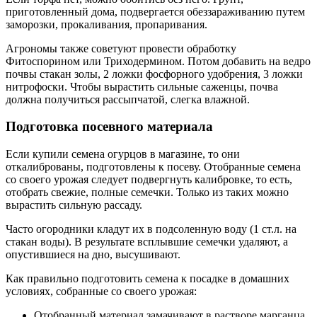
приготовленный дома, подвергается обеззараживанию путем
заморозки, прокаливания, пропаривания.
Агрономы также советуют провести обработку
Фитоспорином или Триходермином. Потом добавить на ведро
почвы стакан золы, 2 ложки фосфорного удобрения, 3 ложки
нитрофоски. Чтобы вырастить сильные саженцы, почва
должна получиться рассыпчатой, слегка влажной.
Подготовка посевного материала
Если купили семена огурцов в магазине, то они
откалиброваны, подготовлены к посеву. Отобранные семена
со своего урожая следует подвергнуть калибровке, то есть,
отобрать свежие, полные семечки. Только из таких можно
вырастить сильную рассаду.
Часто огородники кладут их в подсоленную воду (1 ст.л. на
стакан воды). В результате всплывшие семечки удаляют, а
опустившиеся на дно, высушивают.
Как правильно подготовить семена к посадке в домашних
условиях, собранные со своего урожая:
Отобранный материал замачивают в растворе марганца,