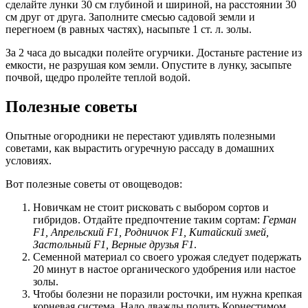
сделайте лунки 30 см глубиной и шириной, на расстоянии 30
см друг от друга. Заполните смесью садовой земли и
перегноем (в равных частях), насыпьте 1 ст. л. золы.
За 2 часа до высадки полейте огурчики. Достаньте растение из
емкости, не разрушая ком земли. Опустите в лунку, засыпьте
почвой, щедро пролейте теплой водой.
Полезные советы
Опытные огородники не перестают удивлять полезными
советами, как вырастить огуречную рассаду в домашних
условиях.
Вот полезные советы от овощеводов:
Новичкам не стоит рисковать с выбором сортов и
гибридов. Отдайте предпочтение таким сортам:
Герман
F1, Апрельский F1, Родничок F1, Китайский змей,
Застольный F1, Верные друзья F1
.
Семенной материал со своего урожая следует подержать
20 минут в настое органического удобрения или настое
золы.
Чтобы болезни не поразили росточки, им нужна крепкая
корневая система. Надо дважды полить Корнестимом