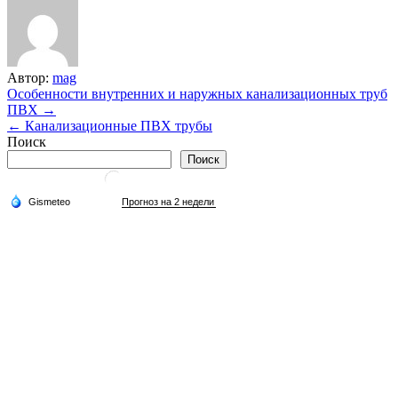
Автор:
mag
Навигация
Особенности внутренних и наружных канализационных труб
ПВХ →
по
← Канализационные ПВХ трубы
записям
Поиск
Поиск