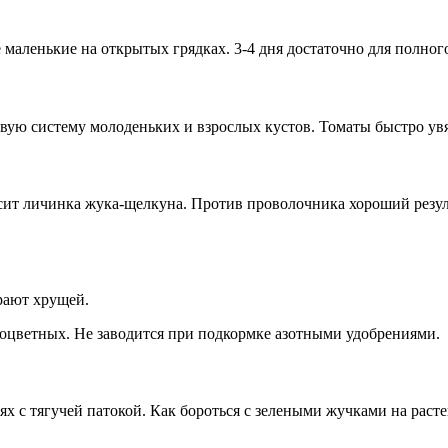
маленькие на открытых грядках. 3-4 дня достаточно для полного
вую систему молоденьких и взрослых кустов. Томаты быстро ув
сит личинка жука-щелкуна. Против проволочника хороший резуль
рают хрущей.
тоцветных. Не заводится при подкормке азотными удобрениями.
 с тягучей патокой. Как бороться с зелеными жучками на расте