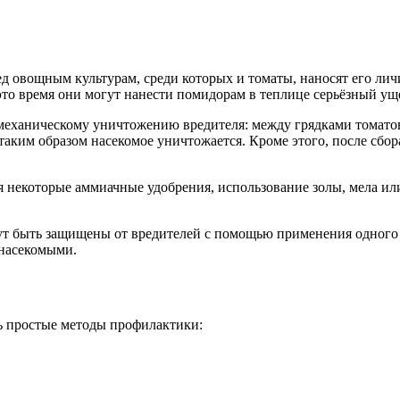
ед овощным культурам, среди которых и томаты, наносят его ли
 это время они могут нанести помидорам в теплице серьёзный ущ
ханическому уничтожению вредителя: между грядками томатов 
 таким образом насекомое уничтожается. Кроме этого, после сбо
екоторые аммиачные удобрения, использование золы, мела или и
гут быть защищены от вредителей с помощью применения одног
насекомыми.
ть простые методы профилактики: