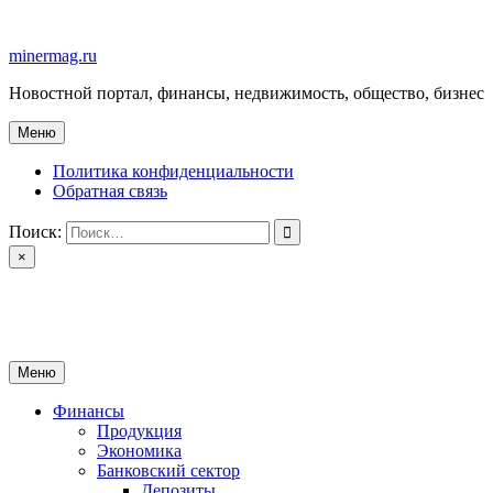
Перейти
к
minermag.ru
содержимому
Новостной портал, финансы, недвижимость, общество, бизнес
Меню
Политика конфиденциальности
Обратная связь
Поиск:
×
minermag.ru
Новостной портал, финансы, недвижимость, общество, бизнес
Меню
Финансы
Продукция
Экономика
Банковский сектор
Депозиты