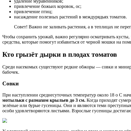
удаление муравейников;
привлечение божьих коровок, ос;
привлечение птиц;
насаждение полезных растений в междурядьях томатов.
Совет! Важно не заливать растения, а в теплицах не перег
Чтобы сохранить урожай, важно регулярно осматривать кусты,
средства, которые помогут избавиться от черной мошки на по
Кто грызёт дырки в плодах томатов
Среди насекомых существуют редкие обжоры — совки и минир
бабочек.
Совки
При наступлении среднесуточных температур около 18 о C начи
мотыльки с размахом крыльев до 3 см.
Когда приходят сумер
зелёные или бурые гусеницы. Они и являются теми преступным
особи удовлетворяются листьями. Взрослые гусеницы достигают