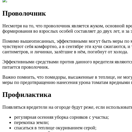
Проволочник
Несмотря на то, что проволочник является жуком, основной вр
формирования во взрослых особей составляет до двух лет, и за
Помимо вышеописанных, эффективными могут быть меры по ме
чувствуют себя комфортно, а в сентябре эти кучи сжигаются, и
сантиметров, и личинки, залёгшие в нём, погибнут от холода.
Эффективными средствами против данного вредителя являются н
питается проволочник.
Важно помнить, что помидоры, высаженные в теплице, не мо
меры по предотвращению нанесения урона томатам вредными 
Профилактика
Появляться вредители на огороде будут реже, если использова
регулярная осенняя уборка сорняков с участка;
перекопка земли;
спасаться в теплице окуриванием серой;