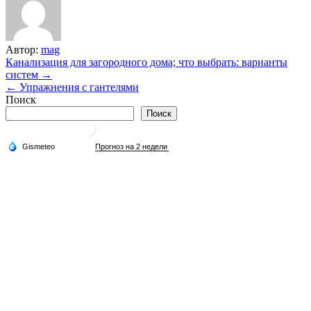
Автор:
mag
Навигация
Канализация для загородного дома; что выбрать: варианты
систем →
по
← Упражнения с гантелями
записям
Поиск
Поиск