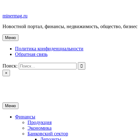
Перейти
к
minermag.ru
содержимому
Новостной портал, финансы, недвижимость, общество, бизнес
Меню
Политика конфиденциальности
Обратная связь
Поиск:
×
minermag.ru
Новостной портал, финансы, недвижимость, общество, бизнес
Меню
Финансы
Продукция
Экономика
Банковский сектор
Депозиты