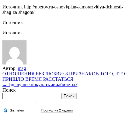
Источник
http://nperov.ru/osnovi/plan-samorazvitiya-lichnosti-
shag-za-shagom/
Источник
Источник
Автор:
mag
Навигация
ОТНОШЕНИЯ БЕЗ ЛЮБВИ: 8 ПРИЗНАКОВ ТОГО, ЧТО
ПРИШЛО ВРЕМЯ РАССТАТЬСЯ →
по
← Где лучше покупать авиабилеты?
записям
Поиск
Поиск