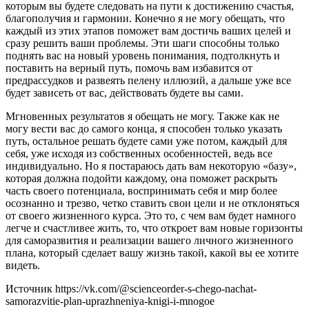
которым вы будете следовать на пути к достижению счастья,
благополучия и гармонии. Конечно я не могу обещать, что
каждый из этих этапов поможет вам достичь ваших целей и
сразу решить ваши проблемы. Эти шаги способны только
поднять вас на новый уровень понимания, подтолкнуть и
поставить на верный путь, помочь вам избавится от
предрассудков и развеять пелену иллюзий, а дальше уже все
будет зависеть от вас, действовать будете вы сами.
Мгновенных результатов я обещать не могу. Также как не
могу вести вас до самого конца, я способен только указать
путь, остальное решать будете сами уже потом, каждый для
себя, уже исходя из собственных особенностей, ведь все
индивидуально. Но я постараюсь дать вам некоторую «базу»,
которая должна подойти каждому, она поможет раскрыть
часть своего потенциала, воспринимать себя и мир более
осознанно и трезво, четко ставить свои цели и не отклоняться
от своего жизненного курса. Это то, с чем вам будет намного
легче и счастливее жить, то, что откроет вам новые горизонты
для саморазвития и реализации вашего личного жизненного
плана, который сделает вашу жизнь такой, какой вы ее хотите
видеть.
Источник
https://vk.com/@scienceorder-s-chego-nachat-
samorazvitie-plan-uprazhneniya-knigi-i-mnogoe