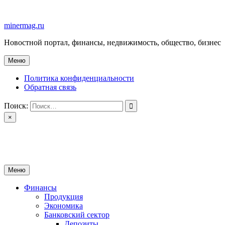
Перейти
к
minermag.ru
содержимому
Новостной портал, финансы, недвижимость, общество, бизнес
Меню
Политика конфиденциальности
Обратная связь
Поиск:
×
minermag.ru
Новостной портал, финансы, недвижимость, общество, бизнес
Меню
Финансы
Продукция
Экономика
Банковский сектор
Депозиты