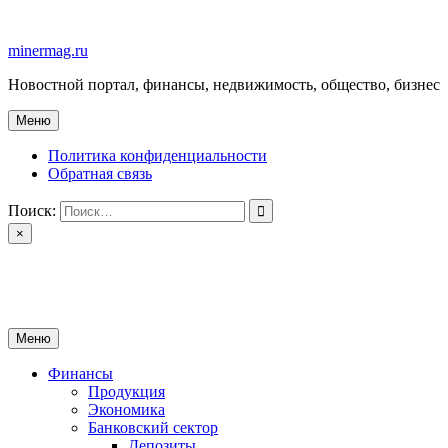
Перейти
к
minermag.ru
содержимому
Новостной портал, финансы, недвижимость, общество, бизнес
Меню
Политика конфиденциальности
Обратная связь
Поиск:
×
minermag.ru
Новостной портал, финансы, недвижимость, общество, бизнес
Меню
Финансы
Продукция
Экономика
Банковский сектор
Депозиты