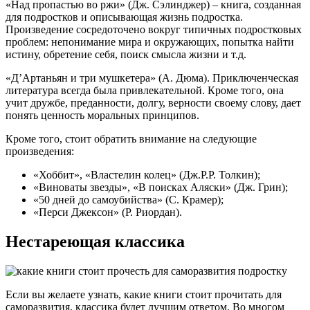
«Над пропастью во ржи» (Дж. Сэлинджер) – книга, созданная
для подростков и описывающая жизнь подростка.
Произведение сосредоточено вокруг типичных подростковых
проблем: непонимание мира и окружающих, попытка найти
истину, обретение себя, поиск смысла жизни и т.д.
«Д’Артаньян и три мушкетера» (А. Дюма). Приключенческая
литература всегда была привлекательной. Кроме того, она
учит дружбе, преданности, долгу, верности своему слову, дает
понять ценность моральных принципов.
Кроме того, стоит обратить внимание на следующие
произведения:
«Хоббит», «Властелин колец» (Дж.Р.Р. Толкин);
«Виноваты звезды», «В поисках Аляски» (Дж. Грин);
«50 дней до самоубийства» (С. Крамер);
«Перси Джексон» (Р. Риордан).
Нестареющая классика
Если вы желаете узнать, какие книги стоит прочитать для
саморазвития, классика будет лучшим ответом. Во многом