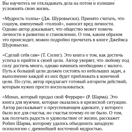
Вы научитесь не откладывать дела на потом и излишне
усложнять свою жизнь.
«Мудрость толпы» (Дж. Шуровьески). Принято считать, что
социум, именуемый «толпой», наносит вред личности.
Однако автор доказывает, что общество может помочь
личности в развитии и становлении. О том, каким образом
это происходит, можно подробно прочитать в книге Джеймса
Шуровьески.
«Сделай себя сам» (Т. Силиг). Это книга о том, как достичь
успеха и прийти к своей цели. Автор уверяет, что любому под
силу достичь много, однако начинать необходимо с малого.
Путь к большой цели должен состоять из небольших задач, а
выполнение каждой из них будет приближать к конечной
цели. По сути, автор предлагает готовый алгоритм действий,
которым нужно просто воспользоваться.
«Монах, который продал свой Феррари» (Р. Шарма). Это
книга для мужчин, которые оказались в кризисной ситуации.
Автор рассказывает о преуспевающем адвокате, у которого
было все для счастья, но счастья почему-то не было. О том,
как получать радость и удовольствие от жизни, расскажет
Робин Шарма, которому удалось объединить западную
психологию с древнейшей восточной мудростью.