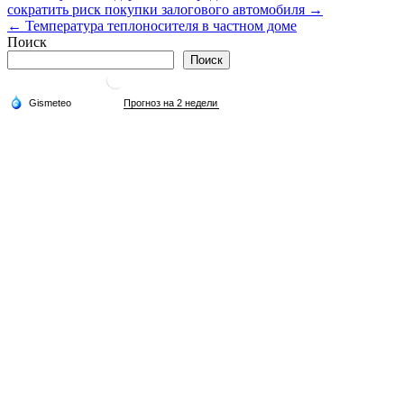
сократить риск покупки залогового автомобиля →
по
← Температура теплоносителя в частном доме
записям
Поиск
Поиск