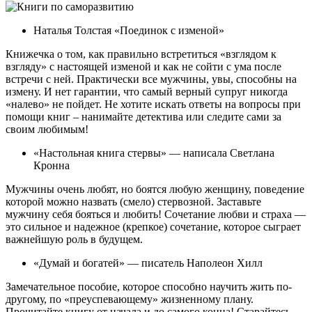
Наталья Толстая «Поединок с изменой»
Книжечка о том, как правильно встретиться «взглядом к
взгляду» с настоящей изменой и как не сойти с ума после
встречи с ней. Практически все мужчины, увы, способны на
измену. И нет гарантии, что самый верный супруг никогда
«налево» не пойдет. Не хотите искать ответы на вопросы при
помощи книг – нанимайте детектива или следите сами за
своим любимым!
«Настольная книга стервы» — написала Светлана
Кронна
Мужчины очень любят, но боятся любую женщину, поведение
которой можно назвать (смело) стервозной. Заставьте
мужчину себя бояться и любить! Сочетание любви и страха —
это сильное и надежное (крепкое) сочетание, которое сыграет
важнейшую роль в будущем.
«Думай и богатей» — писатель Наполеон Хилл
Замечательное пособие, которое способно научить жить по-
другому, по «преуспевающему» жизненному плану.
Прочитайте книгу от начала и до самого конца! Старайтесь