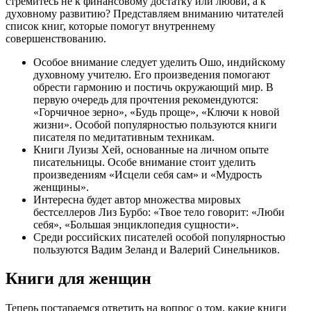
стремитесь не к финансовому достатку или любви, а к
духовному развитию? Представляем вниманию читателей
список книг, которые помогут внутреннему
совершенствованию.
Особое внимание следует уделить Ошо, индийскому
духовному учителю. Его произведения помогают
обрести гармонию и постичь окружающий мир. В
первую очередь для прочтения рекомендуются:
«Горчичное зерно», «Будь проще», «Ключи к новой
жизни». Особой популярностью пользуются книги
писателя по медитативным техникам.
Книги Луизы Хей, основанные на личном опыте
писательницы. Особе внимание стоит уделить
произведениям «Исцели себя сам» и «Мудрость
женщины».
Интересна будет автор множества мировых
бестселлеров Лиз Бурбо: «Твое тело говорит: «Люби
себя», «Большая энциклопедия сущности».
Среди российских писателей особой популярностью
пользуются Вадим Зеланд и Валерий Синельников.
Книги для женщин
Теперь постараемся ответить на вопрос о том, какие книги