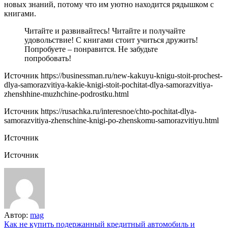
новых знаний, потому что им уютно находится рядышком с
книгами.
Читайте и развивайтесь! Читайте и получайте
удовольствие! С книгами стоит учиться дружить!
Попробуете – понравится. Не забудьте
попробовать!
Источник
https://businessman.ru/new-kakuyu-knigu-stoit-prochest-
dlya-samorazvitiya-kakie-knigi-stoit-pochitat-dlya-samorazvitiya-
zhenshhine-muzhchine-podrostku.html
Источник
https://rusachka.ru/interesnoe/chto-pochitat-dlya-
samorazvitiya-zhenschine-knigi-po-zhenskomu-samorazvitiyu.html
Источник
Источник
Автор:
mag
Навигация
Как не купить подержанный кредитный автомобиль и