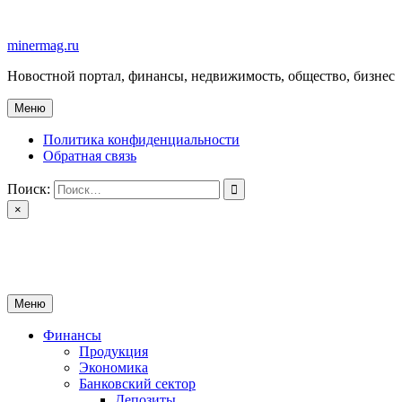
Перейти
к
minermag.ru
содержимому
Новостной портал, финансы, недвижимость, общество, бизнес
Меню
Политика конфиденциальности
Обратная связь
Поиск:
×
minermag.ru
Новостной портал, финансы, недвижимость, общество, бизнес
Меню
Финансы
Продукция
Экономика
Банковский сектор
Депозиты