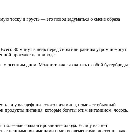
ую тоску и грусть — это повод задуматься о смене образа
. Всего 30 минут в день перед сном или ранним утром помогут
енной прогулке на природе.
глым осенним днем. Можно также захватить с собой бутерброды
есть ли у вас дефицит этого витамина, поможет обычный
н продукты питания, которые богаты этим витамином: лосось,
ит полезные сбалансированные блюда. Если у вас нет
огатые ценными витаминами и микроэлементами, доступны как