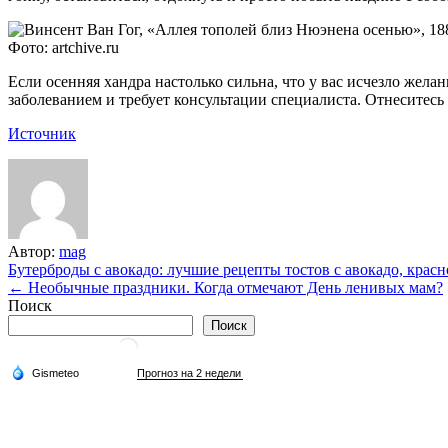
Фото: artchive.ru
Если осенняя хандра настолько сильна, что у вас исчезло желан
заболеванием и требует консультации специалиста. Отнеситесь к
Источник
Автор:
mag
Навигация
Бутерброды с авокадо: лучшие рецепты тостов с авокадо, крас
← Необычные праздники. Когда отмечают День ленивых мам?
по
Поиск
записям
Поиск