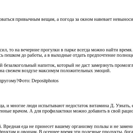
оваться привычным вещам, а погода за окном навевает невыносим
сил, то на вечерние прогулки в парке всегда можно найти время
ь пешком до работы, а в выходные отдать предпочтение полноц
ой безалкогольный напиток, который не даст замерзнуть промоз
и на свежем воздухе максимум положительных эмоций.
Фото: Depositphotos
да, и многие люди испытывают недостаток витамина Д. Узнать, 
енные врачом. А для профилактики можно добавить в свой рацио
. Вредная еда не принесет вашему организму пользы и не замен
 фруктам и овощам. В осеннее время эти полезные продукты, б