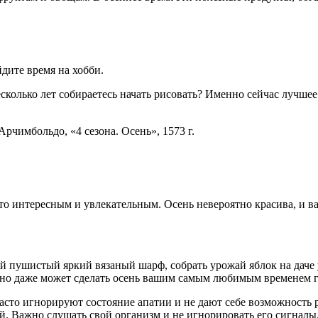
йдите время на хобби.
есколько лет собираетесь начать рисовать? Именно сейчас лучше
рчимбольдо, «4 сезона. Осень», 1573 г.
то интересным и увлекательным. Осень невероятно красива, и в
 пушистый яркий вязаный шарф, собрать урожай яблок на даче у
, но даже может сделать осень вашим самым любимым временем г
асто игнорируют состояние апатии и не дают себе возможность 
ой. Важно слушать свой организм и не игнорировать его сигналы