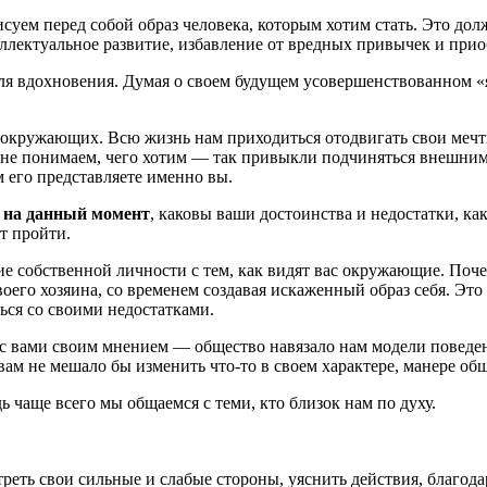
уем перед собой образ человека, которым хотим стать. Это до
еллектуальное развитие, избавление от вредных привычек и при
и для вдохновения. Думая о своем будущем усовершенствованном
 окружающих. Всю жизнь нам приходиться отодвигать свои меч
 не понимаем, чего хотим — так привыкли подчиняться внешним
м его представляете именно вы.
 на данный момент
, каковы ваши достоинства и недостатки, ка
т пройти.
ие собственной личности с тем, как видят вас окружающие. Поч
оего хозяина, со временем создавая искаженный образ себя. Это
ся со своими недостатками.
с вами своим мнением — общество навязало нам модели поведени
 вам не мешало бы изменить что-то в своем характере, манере о
 чаще всего мы общаемся с теми, кто близок нам по духу.
реть свои сильные и слабые стороны, уяснить действия, благода