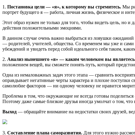
1.
Постановка цели — «я», к которому вы стремитесь.
Мы рис
портрет будущего я — работа, личная жизнь, физическое и инт
Этот образ нужен не только для того, чтобы видеть цель, но 
действия положительными эмоциями.
В данном случае очень важно выбраться из ловушки ожиданий
— родителей, учителей, общества. Со временем мы уже и сами
убеждений и увидеть перед собой идеального себя таким, каки
2.
Анализ нынешнего «я» — каким человеком вы являетесь
положением вещей, вы сможете понять путь, который предстои
Одна из немаловажных задач этого этапа — сравнить восприят
оправдывает негативные черты характера и плохие поступки св
самолюбие факторов — ни одному человеку не нравится мирить
Проблема в том, что окружающие не всегда готовы поделиться 
Поэтому даже самые близкие друзья иногда умолчат о том, что
Выход
— обращайте внимание на недостатки своих друзей, ведь
3.
Составление плана саморазвития.
Для этого нужно рассмот