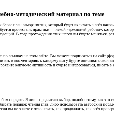
ебно-методический материал по теме
м блоге план саморазвития, который будет включать в себя како
ребуется прочесть и, практики — некой «домашней работы», котор
едующий. В ходе прохождения этих шагов вы будете меняться, ра
е по ссылкам на этом сайте. Вы можете подписаться на сайт (фо
сли вы, в комментариях к каждому шагу будете описывать свои вп
 проявите какую-то активность и будете интересоваться, писать 
любом порядке. Я лишь предлагаю выбор, подобно тому, как это 
ирать порядок чтения глав, либо использовать авторский порядо
 если вы не знаете с чего начать, как продолжить, как себя пров