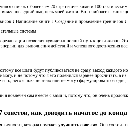
чился список с более чем 20 стратегическими и 100 тактическим
– вижу последний шаг, цель моей жизни. Вот наиболее важные ц
ервисов ↓ Написание книги ↓ Создание и проведение тренингов 
вательные системы
ореализации позволит «увидеть» полный путь к цели жизни. Это 
 энергии для выполнения действий и успешного достижения все
оэтому все шаги будут публиковаться не сразу, выход каждого н
 могу, и не потому что я это поленился заранее просчитать, а из
и то, чего я пока не знаю или не могу сформулировать сегодня, 
ый я вовлечен сам вместе с вами и, потому что, он очень продо
 советов, как доводить начатое до конца
ия личности, которая поможет
улучшить свое «я»
. Она состоит 