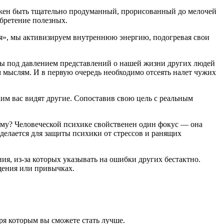
лжен быть тщательно продуманный, прорисованный до мелочей
обретение полезных.
 «я», мы активизируем внутреннюю энергию, подогревая свои
ты под давлением представлений о нашей жизни других людей
 мыслям. И в первую очередь необходимо отсеять налет чужих
ким вас видят другие. Сопоставив свою цель с реальным
ему? Человеческой психике свойственен один фокус — она
 делается для защиты психики от стрессов и ранящих
я, из-за которых указывать на ошибки других бестактно.
бщения или привычках.
ря которым вы сможете стать лучше.