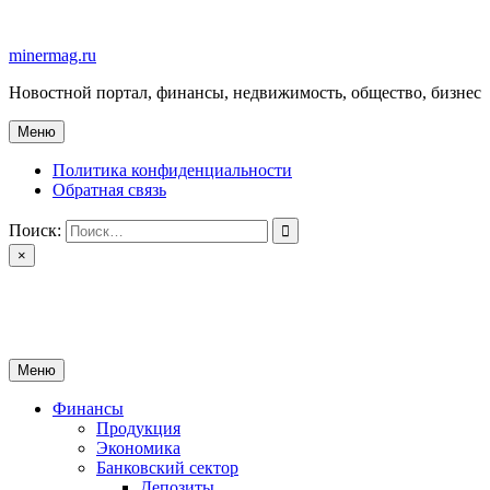
Перейти
к
minermag.ru
содержимому
Новостной портал, финансы, недвижимость, общество, бизнес
Меню
Политика конфиденциальности
Обратная связь
Поиск:
×
minermag.ru
Новостной портал, финансы, недвижимость, общество, бизнес
Меню
Финансы
Продукция
Экономика
Банковский сектор
Депозиты