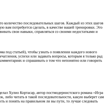
е-то количество последовательных шагов. Каждый из этих шагов
ую вам потребуется сделать, в качестве вашей тренировки. Это
звивать свои навыки, справляться со своими недостатками и
рма под статьей), чтобы узнать о появлении каждого нового
ечатления, успехи или задавать вопросы, которым я только рад
в комментариях и спрашивать о том что непонятно или говорить
сделал Хулио Кортасар, автор постмодернистского романа «Игра
к, либо читать в такой последовательности, какую выберет сам
ерить и понять на правильном ли вы пути, то лучше следовать