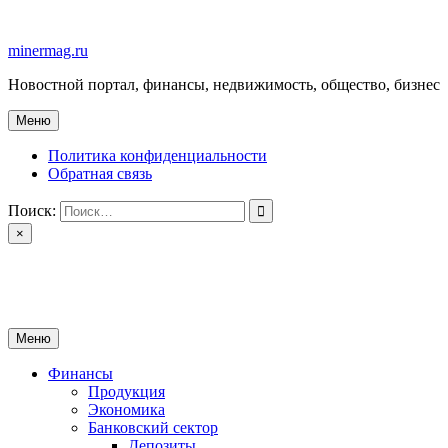
Перейти
к
minermag.ru
содержимому
Новостной портал, финансы, недвижимость, общество, бизнес
Меню
Политика конфиденциальности
Обратная связь
Поиск:
×
minermag.ru
Новостной портал, финансы, недвижимость, общество, бизнес
Меню
Финансы
Продукция
Экономика
Банковский сектор
Депозиты