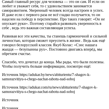
Самый главный ресурс для человека — это он сам. И если он
любит и уважает себя, то с удовольствием занимается
саморазвитием. Уверенный человек всегда настроен в успех.
И даже если с первого раза не всё гладко получается, то он
нацелен на победу в перспективе. Про таких говорят: «Он не
опускает руки». Поэтому старайся развивать уверенность в
себе , ведь это важная составляющая успеха.
Развивая все эти качества, ты станешь гармоничной и сильной
личностью, которая сможет преуспеть в жизни . Ведь как ещё
говорил белорусский классик Якуб Колас: «Сэнс нашага
жыцця — безупынны рух». Постоянно двигаясь вперёд, мы
обретаем счастье.
Спасибо, что дочитал до конца. Мы рады, что были полезны.
Чтобы получить больше информации, посмотри ещё:
Источник
https://adukar.by/news/abiturientu/7-shagov-k-
samorazvitiyu-s-chego-nachat-rabotu-nad-soboj
Источник
https://adukar.com/ru/news/abiturientu/7-shagov-k-
samorazvitiyu-s-chego-nachat-rabotu-nad-soboj
Источник
Источник