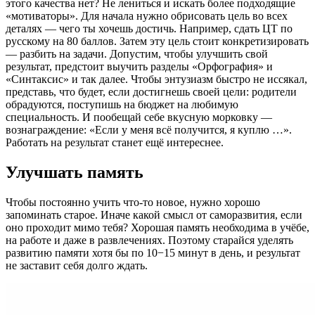
этого качества нет? Не лениться и искать более подходящие
«мотиваторы». Для начала нужно обрисовать цель во всех
деталях — чего ты хочешь достичь. Например, сдать ЦТ по
русскому на 80 баллов. Затем эту цель стоит конкретизировать
— разбить на задачи. Допустим, чтобы улучшить свой
результат, предстоит выучить разделы «Орфография» и
«Синтаксис» и так далее. Чтобы энтузиазм быстро не иссякал,
представь, что будет, если достигнешь своей цели: родители
обрадуются, поступишь на бюджет на любимую
специальность. И пообещай себе вкусную морковку —
вознаграждение: «Если у меня всё получится, я куплю …».
Работать на результат станет ещё интереснее.
Улучшать память
Чтобы постоянно учить что-то новое, нужно хорошо
запоминать старое. Иначе какой смысл от саморазвития, если
оно проходит мимо тебя? Хорошая память необходима в учёбе,
на работе и даже в развлечениях. Поэтому старайся уделять
развитию памяти хотя бы по 10−15 минут в день, и результат
не заставит себя долго ждать.