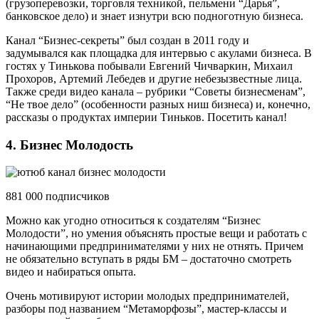
(грузоперевозки, торговля техникой, пельмени “Дарья”,
банковское дело) и знает изнутри всю подноготную бизнеса.
Канал “Бизнес-секреты” был создан в 2011 году и
задумывался как площадка для интервью с акулами бизнеса. В
гостях у Тинькова побывали Евгений Чичваркин, Михаил
Прохоров, Артемий Лебедев и другие небезызвестные лица.
Также среди видео канала – рубрики “Советы бизнесменам”,
“Не твое дело” (особенности разных ниш бизнеса) и, конечно,
рассказы о продуктах империи Тиньков. Посетить канал!
4. Бизнес Молодость
881 000 подписчиков
Можно как угодно относиться к создателям “Бизнес
Молодости”, но умения объяснять простые вещи и работать с
начинающими предпринимателями у них не отнять. Причем
не обязательно вступать в ряды БМ – достаточно смотреть
видео и набираться опыта.
Очень мотивируют истории молодых предпринимателей,
разборы под названием “Метаморфозы”, мастер-классы и