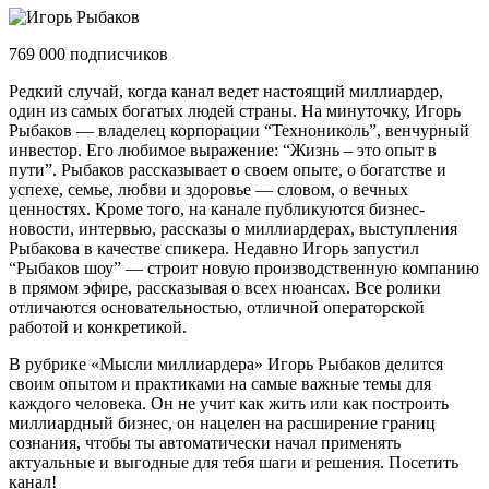
769 000 подписчиков
Редкий случай, когда канал ведет настоящий миллиардер,
один из самых богатых людей страны. На минуточку, Игорь
Рыбаков — владелец корпорации “Технониколь”, венчурный
инвестор. Его любимое выражение: “Жизнь – это опыт в
пути”. Рыбаков рассказывает о своем опыте, о богатстве и
успехе, семье, любви и здоровье — словом, о вечных
ценностях. Кроме того, на канале публикуются бизнес-
новости, интервью, рассказы о миллиардерах, выступления
Рыбакова в качестве спикера. Недавно Игорь запустил
“Рыбаков шоу” — строит новую производственную компанию
в прямом эфире, рассказывая о всех нюансах. Все ролики
отличаются основательностью, отличной операторской
работой и конкретикой.
В рубрике «Мысли миллиардера» Игорь Рыбаков делится
своим опытом и практиками на самые важные темы для
каждого человека. Он не учит как жить или как построить
миллиардный бизнес, он нацелен на расширение границ
сознания, чтобы ты автоматически начал применять
актуальные и выгодные для тебя шаги и решения. Посетить
канал!