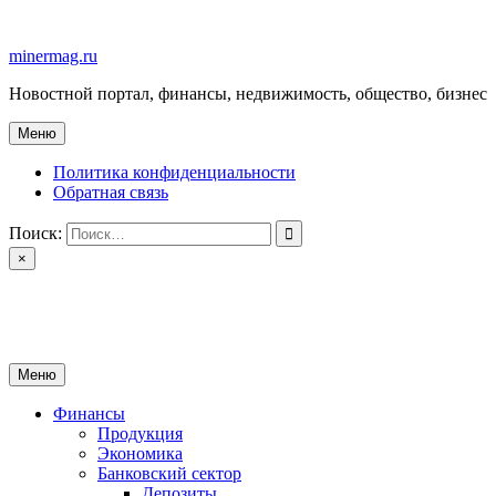
Перейти
к
minermag.ru
содержимому
Новостной портал, финансы, недвижимость, общество, бизнес
Меню
Политика конфиденциальности
Обратная связь
Поиск:
×
minermag.ru
Новостной портал, финансы, недвижимость, общество, бизнес
Меню
Финансы
Продукция
Экономика
Банковский сектор
Депозиты