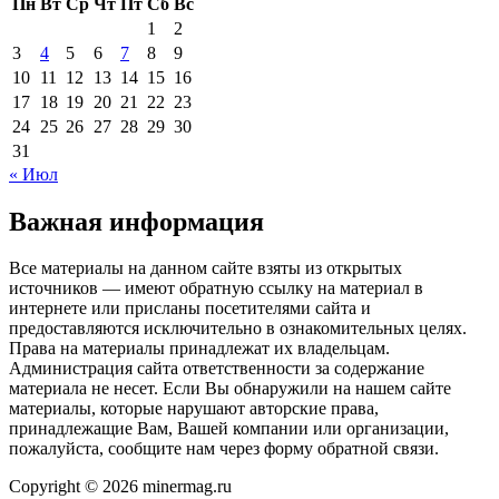
Пн
Вт
Ср
Чт
Пт
Сб
Вс
1
2
3
4
5
6
7
8
9
10
11
12
13
14
15
16
17
18
19
20
21
22
23
24
25
26
27
28
29
30
31
« Июл
Важная информация
Все материалы на данном сайте взяты из открытых
источников — имеют обратную ссылку на материал в
интернете или присланы посетителями сайта и
предоставляются исключительно в ознакомительных целях.
Права на материалы принадлежат их владельцам.
Администрация сайта ответственности за содержание
материала не несет. Если Вы обнаружили на нашем сайте
материалы, которые нарушают авторские права,
принадлежащие Вам, Вашей компании или организации,
пожалуйста, сообщите нам через форму обратной связи.
Copyright © 2026 minermag.ru