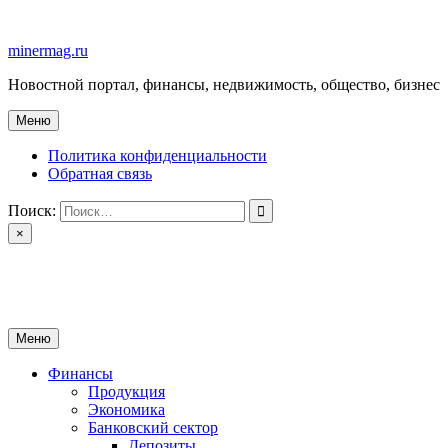
Перейти
к
minermag.ru
содержимому
Новостной портал, финансы, недвижимость, общество, бизнес
Меню
Политика конфиденциальности
Обратная связь
Поиск:
×
minermag.ru
Новостной портал, финансы, недвижимость, общество, бизнес
Меню
Финансы
Продукция
Экономика
Банковский сектор
Депозиты