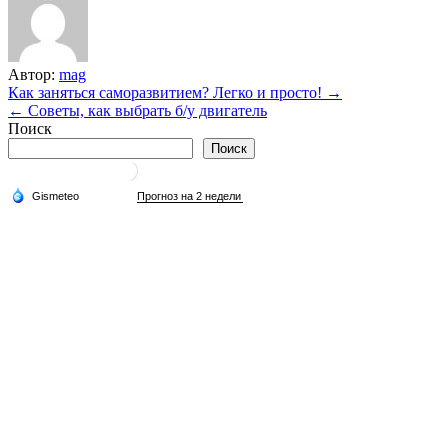
Автор:
mag
Навигация
Как заняться саморазвитием? Легко и просто! →
← Советы, как выбрать б/у двигатель
по
Поиск
записям
Поиск