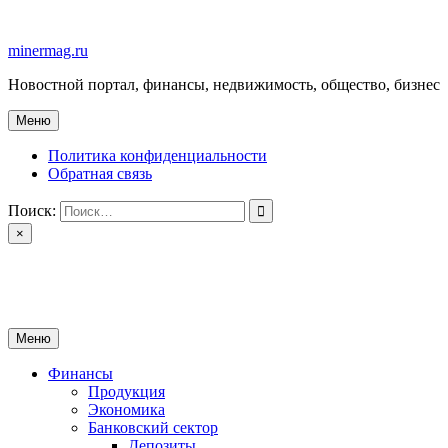
Перейти
к
minermag.ru
содержимому
Новостной портал, финансы, недвижимость, общество, бизнес
Меню
Политика конфиденциальности
Обратная связь
Поиск:
×
minermag.ru
Новостной портал, финансы, недвижимость, общество, бизнес
Меню
Финансы
Продукция
Экономика
Банковский сектор
Депозиты