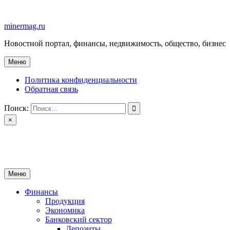
Перейти
к
minermag.ru
содержимому
Новостной портал, финансы, недвижимость, общество, бизнес
Меню
Политика конфиденциальности
Обратная связь
Поиск:
×
minermag.ru
Новостной портал, финансы, недвижимость, общество, бизнес
Меню
Финансы
Продукция
Экономика
Банковский сектор
Депозиты