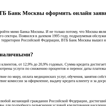
ТБ Банк Москвы оформить онлайн заяв
йти мимо Банка Москвы. И не только потому, что Москва являе
о сектора. Появился в далеком 1995 году, подразумевая обслуж
а территории Российской Федерации, ВТБ Банк Москвы вышел н
т наличными?
 клиентов, от 12,9% до 20,9% годовых. Сумма кредита достигае
смотрены услуги по снижению процентов и перенос даты платежа
твие по миру, оплата медицинских услуг, обучения, занятия со
твие комиссии за оформление, выдачу кредита клиенту и за дос
т любой желающий гражданин Российской Федерации, достигший 
вы для подробного разъяснения условий кредитования населени