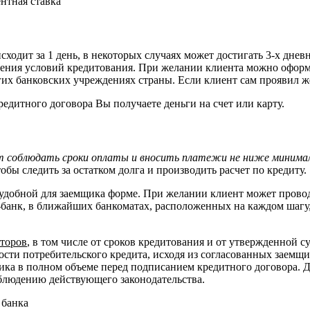
сходит за 1 день, в некоторых случаях может достигать 3-х днев
учения условий кредитования. При желании клиента можно оформит
их банковских учреждениях страны. Если клиент сам проявил жел
едитного договора Вы получаете деньги на счет или карту.
т соблюдать сроки оплаты и вносить платежи не ниже минимал
бы следить за остатком долга и производить расчет по кредиту.
 удобной для заемщика форме. При желании клиент может прово
анк, в ближайших банкоматах, расположенных на каждом шагу, п
кторов
, в том числе от сроков кредитования и от утвержденной 
ости потребительского кредита, исходя из согласованных заем
ика в полном объеме перед подписанием кредитного договора. 
блюдению действующего законодательства.