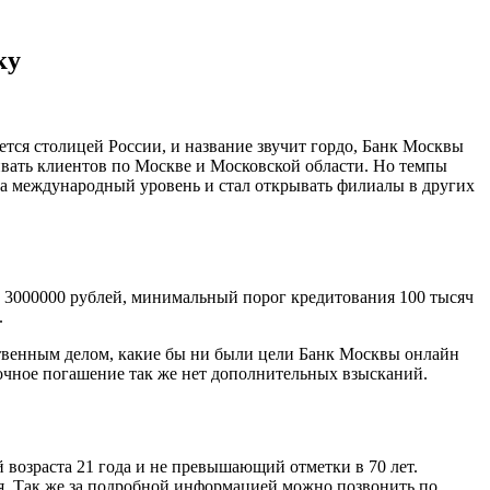
ку
тся столицей России, и название звучит гордо, Банк Москвы
ивать клиентов по Москве и Московской области. Но темпы
а международный уровень и стал открывать филиалы в других
т 3000000 рублей, минимальный порог кредитования 100 тысяч
.
бственным делом, какие бы ни были цели Банк Москвы онлайн
рочное погашение так же нет дополнительных взысканий.
возраста 21 года и не превышающий отметки в 70 лет.
я. Так же за подробной информацией можно позвонить по