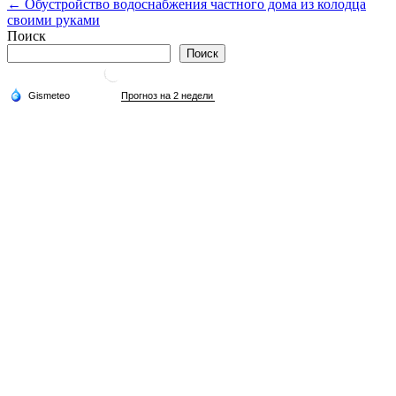
← Обустройство водоснабжения частного дома из колодца
по
своими руками
записям
Поиск
Поиск