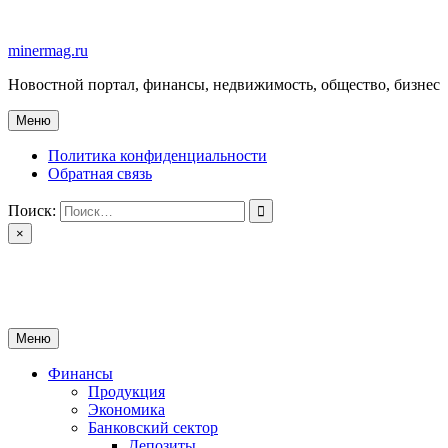
Перейти
к
minermag.ru
содержимому
Новостной портал, финансы, недвижимость, общество, бизнес
Меню
Политика конфиденциальности
Обратная связь
Поиск:
×
minermag.ru
Новостной портал, финансы, недвижимость, общество, бизнес
Меню
Финансы
Продукция
Экономика
Банковский сектор
Депозиты