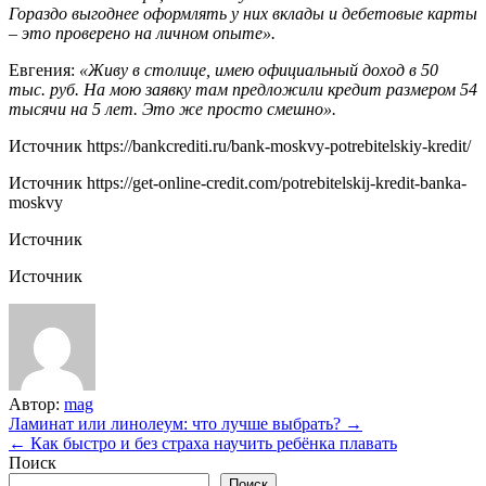
Гораздо выгоднее оформлять у них вклады и дебетовые карты
– это проверено на личном опыте».
Евгения:
«Живу в столице, имею официальный доход в 50
тыс. руб. На мою заявку там предложили кредит размером 54
тысячи на 5 лет. Это же просто смешно».
Источник
https://bankcrediti.ru/bank-moskvy-potrebitelskiy-kredit/
Источник
https://get-online-credit.com/potrebitelskij-kredit-banka-
moskvy
Источник
Источник
Автор:
mag
Навигация
Ламинат или линолеум: что лучше выбрать? →
← Как быстро и без страха научить ребёнка плавать
по
Поиск
Поиск