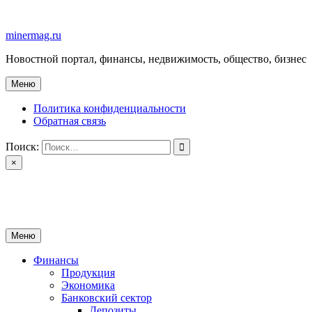
Перейти
к
minermag.ru
содержимому
Новостной портал, финансы, недвижимость, общество, бизнес
Меню
Политика конфиденциальности
Обратная связь
Поиск:
×
minermag.ru
Новостной портал, финансы, недвижимость, общество, бизнес
Меню
Финансы
Продукция
Экономика
Банковский сектор
Депозиты