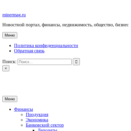
Перейти
к
minermag.ru
содержимому
Новостной портал, финансы, недвижимость, общество, бизнес
Меню
Политика конфиденциальности
Обратная связь
Поиск:
×
minermag.ru
Новостной портал, финансы, недвижимость, общество, бизнес
Меню
Финансы
Продукция
Экономика
Банковский сектор
Депозиты