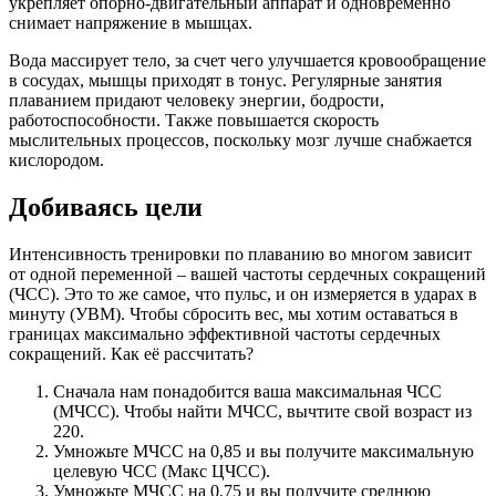
укрепляет опорно-двигательный аппарат и одновременно
снимает напряжение в мышцах.
Вода массирует тело, за счет чего улучшается кровообращение
в сосудах, мышцы приходят в тонус. Регулярные занятия
плаванием придают человеку энергии, бодрости,
работоспособности. Также повышается скорость
мыслительных процессов, поскольку мозг лучше снабжается
кислородом.
Добиваясь цели
Интенсивность тренировки по плаванию во многом зависит
от одной переменной – вашей частоты сердечных сокращений
(ЧСС). Это то же самое, что пульс, и он измеряется в ударах в
минуту (УВМ). Чтобы сбросить вес, мы хотим оставаться в
границах максимально эффективной частоты сердечных
сокращений. Как её рассчитать?
Сначала нам понадобится ваша максимальная ЧСС
(МЧСС). Чтобы найти МЧСС, вычтите свой возраст из
220.
Умножьте МЧСС на 0,85 и вы получите максимальную
целевую ЧСС (Макс ЦЧСС).
Умножьте МЧСС на 0,75 и вы получите среднюю