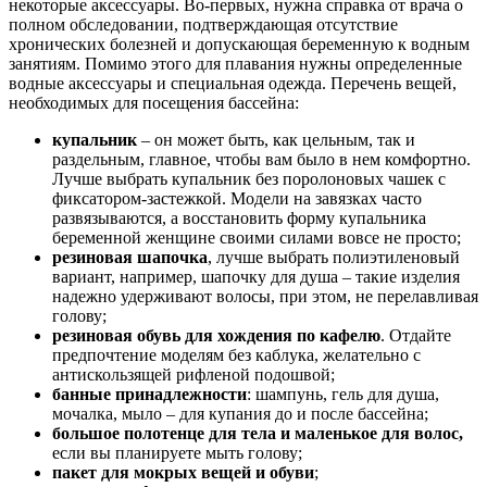
некоторые аксессуары. Во-первых, нужна справка от врача о
полном обследовании, подтверждающая отсутствие
хронических болезней и допускающая беременную к водным
занятиям. Помимо этого для плавания нужны определенные
водные аксессуары и специальная одежда. Перечень вещей,
необходимых для посещения бассейна:
купальник
– он может быть, как цельным, так и
раздельным, главное, чтобы вам было в нем комфортно.
Лучше выбрать купальник без поролоновых чашек с
фиксатором-застежкой. Модели на завязках часто
развязываются, а восстановить форму купальника
беременной женщине своими силами вовсе не просто;
резиновая шапочка
, лучше выбрать полиэтиленовый
вариант, например, шапочку для душа – такие изделия
надежно удерживают волосы, при этом, не перелавливая
голову;
резиновая обувь для хождения по кафелю
. Отдайте
предпочтение моделям без каблука, желательно с
антискользящей рифленой подошвой;
банные принадлежности
: шампунь, гель для душа,
мочалка, мыло – для купания до и после бассейна;
большое полотенце для тела и маленькое для волос,
если вы планируете мыть голову;
пакет для мокрых вещей и обуви
;