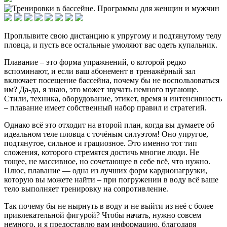
Проплывите свою дистанцию к упругому и подтянутому телу
пловца, и пусть все остальные умоляют вас одеть купальник.
Плавание – это форма упражнений, о которой редко
вспоминают, и если ваш абонемент в тренажёрный зал
включает посещение бассейна, почему бы не воспользоваться
им? Да-да, я знаю, это может звучать немного пугающе.
Стили, техника, оборудование, этикет, время и интенсивность
– плавание имеет собственный набор правил и стратегий.
Однако всё это отходит на второй план, когда вы думаете об
идеальном теле пловца с точёным силуэтом! Оно упругое,
подтянутое, сильное и грациозное. Это именно тот тип
сложения, которого стремятся достичь многие люди. Не
тощее, не массивное, но сочетающее в себе всё, что нужно.
Плюс, плавание — одна из лучших форм кардионагрузки,
которую вы можете найти – при погружении в воду всё ваше
тело выполняет тренировку на сопротивление.
Так почему бы не нырнуть в воду и не выйти из неё с более
привлекательной фигурой? Чтобы начать, нужно совсем
немного, и я предоставлю вам информацию, благодаря