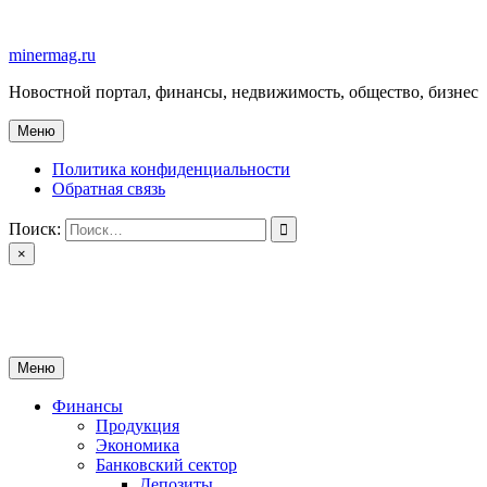
Перейти
к
minermag.ru
содержимому
Новостной портал, финансы, недвижимость, общество, бизнес
Меню
Политика конфиденциальности
Обратная связь
Поиск:
×
minermag.ru
Новостной портал, финансы, недвижимость, общество, бизнес
Меню
Финансы
Продукция
Экономика
Банковский сектор
Депозиты