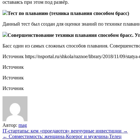
оставаясь при этом под развёр.
Тест по плаванию (техника плавания способом брасс)
Данный тест был создан для оценки знаний по технике плаван
Совершенствование техники плавания способом брасс. Уп
Басс один из самых сложных способов плавания. Совершенство
Источник
https://nsportal.ru/shkola/raznoe/library/2018/11/09/stat
Источник
Источник
Источник
Автор:
mag
Навигация
IT-стартапы: кем «проедаются» венчурные инвестиции →
← Совместимость: женщина-Козерог и мужчина-Телец