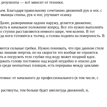
 результаты — всё зависит от техники.
ьем. Благодаря правильному сочетанию движений рук и ног, с
 мышцы спины, рук и ног, улучшает осанку.
Далее, разворачивая ладони наружу, делается движение,
януть в начальное положение вперед. Все это нужно выполнять
но ступни расставляются немного шире, чем колени. В тот
да ноги готовятся к толчку, а голова поднята на поверхность. В
яются сильные гребки. Нужно понимать, что при данном стиле
ко лишняя энергия, но на скорости это вообще не отразится.
ть и погрузить тело глубже под воду может поздний вдох.
ержать голову постоянно над водой неудобно и опасно для
ся среди неопытных пловцов, есть перерывы между циклами
овки: от начального до профессионального (в том числе, с
 растянуты, тем больше будет амплитуда движений, и,