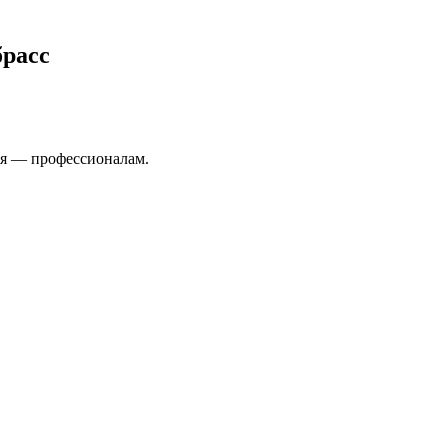
брасс
ля — профессионалам.