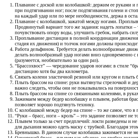
Плавание с доской или колобашкой: держим ее руками и п
при подтягивании ног; после подтягивания голени и сто
на каждый удар или по мере необходимости, держа в оста
Плавание с колобашкой, зажатой между ногами. Проплыван
Продвинутый вариант того же задания: надеть лопатки – 
почувствовать опору воды, улучшить гребок, набрать силу
Проплывание дистанции в полной координации движений 
стадия их движения) и толчок ногами должны происходи
Работа дельфином. Требуется делать волнообразные движе
делать волнообразный удар ногами вниз одновременно с 
(разумеется, необязательно за один раз).
“Брассохвост” — чередование ударов ногами: в стиле “бр
дистанцию хотя бы два километра.
Связать колени эластичной резиной или кругом и плыть 
Плыть брассом на спине: руки вытянуты стрелочкой и дер
важно следить, чтобы они не показывались на поверхнос
Плыть брассом на спине со связанными коленями, в рука
Зажимаем между бедер колобашку и плывем, работая брассо
позволяет хорошо подтянуть технику.
С колобашкой между бедер на спине – то же самое, что в
“Руки – брасс, ноги – кроль” – это задание позволяет не
Плывем только за счет предплечий: локти разведены и н
для дыхания можно одеть маску с трубкой. Благодаря это
Бревнышко. В данном случае колобашка зажимается не м
Однорукий брасс – плывем как обычно, но гребки делаютс