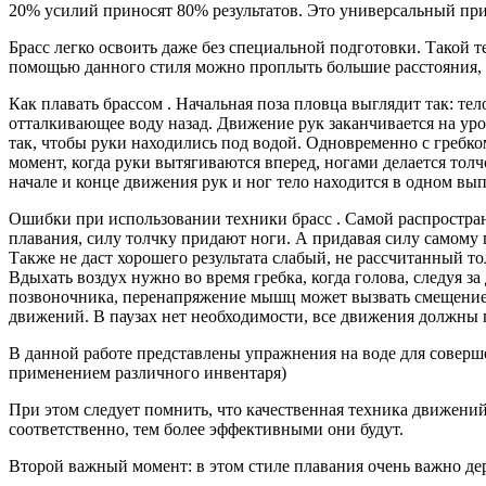
20% усилий приносят 80% результатов. Это универсальный прин
Брасс легко освоить даже без специальной подготовки. Такой 
помощью данного стиля можно проплыть большие расстояния, не
Как плавать брассом . Начальная поза пловца выглядит так: те
отталкивающее воду назад. Движение рук заканчивается на уро
так, чтобы руки находились под водой. Одновременно с гребком
момент, когда руки вытягиваются вперед, ногами делается толчо
начале и конце движения рук и ног тело находится в одном вы
Ошибки при использовании техники брасс . Самой распростра
плавания, силу толчку придают ноги. А придавая силу самому г
Также не даст хорошего результата слабый, не рассчитанный т
Вдыхать воздух нужно во время гребка, когда голова, следуя 
позвоночника, перенапряжение мышц может вызвать смещение 
движений. В паузах нет необходимости, все движения должны пл
В данной работе представлены упражнения на воде для соверше
применением различного инвентаря)
При этом следует помнить, что качественная техника движений
соответственно, тем более эффективными они будут.
Второй важный момент: в этом стиле плавания очень важно дер