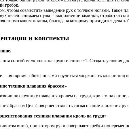
ий гребок.
ом, чтобы совместить выведение рук с толчком ногами. Такое п
двух целей: снижаем пульс – выполнение заминки, отработка со
ояс тормозящим поясом, благодаря которому приходится делать 
езентации и конспекты
пине.
ания способом «кроль» на груди и спине.»1. Создать условия д
де — во время работы ногами научиться удерживать колени под
ние техники плавания брассом»
освоивших технику плавания кролем на груди, кролем на спине,
ния брассомЦельСовершенствовать согласование движения рук 
ершенствования техники плавания кроль на груди»
(животом вниз), при котором руки совершают гребки попеременн