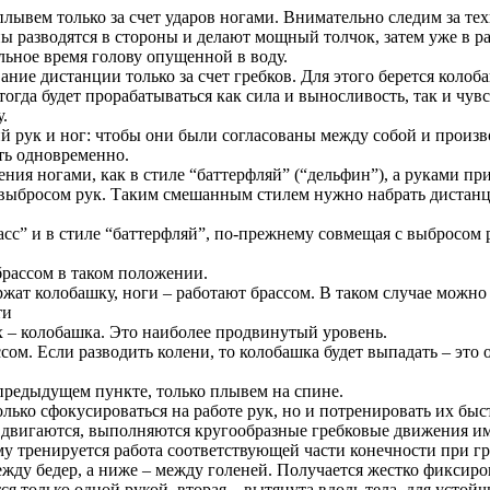
лывем только за счет ударов ногами. Внимательно следим за те
пы разводятся в стороны и делают мощный толчок, затем уже в р
льное время голову опущенной в воду.
ие дистанции только за счет гребков. Для этого берется колоб
тогда будет прорабатываться как сила и выносливость, так и чув
.
рук и ног: чтобы они были согласованы между собой и произв
ть одновременно.
ния ногами, как в стиле “баттерфляй” (“дельфин”), а руками пр
выбросом рук. Таким смешанным стилем нужно набрать дистанцию
асс” и в стиле “баттерфляй”, по-прежнему совмещая с выбросом 
брассом в таком положении.
жат колобашку, ноги – работают брассом. В таком случае можно
ти
х – колобашка. Это наиболее продвинутый уровень.
м. Если разводить колени, то колобашка будет выпадать – это о
 предыдущем пункте, только плывем на спине.
 только сфокусироваться на работе рук, но и потренировать их бы
е двигаются, выполняются кругообразные гребковые движения и
му тренируется работа соответствующей части конечности при гр
ежду бедер, а ниже – между голеней. Получается жестко фиксир
я только одной рукой, вторая – вытянута вдоль тела, для устойч