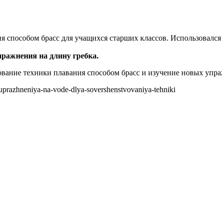
ия способом брасс для учащихся старших классов. Использовалс
ражнения на длину гребка.
вание техники плавания способом брасс и изучение новых упра
ya-uprazhneniya-na-vode-dlya-sovershenstvovaniya-tehniki