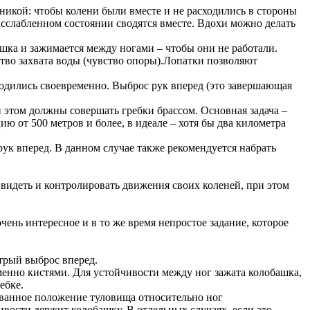
хникой: чтобы колени были вместе и не расходились в стороны
асслабленном состоянии сводятся вместе. Вдохи можно делать
ашка и зажимается между ногами – чтобы они не работали.
ство захвата воды (чувство опоры).Лопатки позволяют
одились своевременно. Выброс рук вперед (это завершающая
и этом должны совершать гребки брассом. Основная задача –
 от 500 метров и более, в идеале – хотя бы два километра
рук вперед. В данном случае также рекомендуется набрать
 видеть и контролировать движения своих коленей, при этом
чень интересное и в то же время непростое задание, которое
стрый выброс вперед.
менно кистями. Для устойчивости между ног зажата колобашка,
ебке.
ованное положение туловища относительно ног
ивости держит колобашку. В отдельных случаях, если это