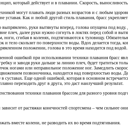
цип, который действует и в плавании. Скорость, выносливость,
техникой могут плавать люди разных возрастов и с любым здоров
 уставая. Как и любой другой стиль плавания, брасс укрепляет
ло выпрямлено, руки вытянуты вперед, голова опущена под воду. 
вне плеч, далее руки нужно согнуть в локтях перед собой и выт
, ноги, сгибая в коленях, подтягиваются к туловищу. Обязатель
к и тело скользит по поверхности воды. Вдох делается тогда, ког
прямленном положении, голова в это время находится под водой.
ненной ошибкой при использовании техники плавания брасс явл
ребку и заводя руки дальше за линию плеч, будет тратиться толь
олчок ногами или неправильное положение ног. Замедлить скорос
за движением позвоночника, находится над поверхностью воды. Д
в суставах. Еще одной ошибкой, которая в основном встречает
авно переходить друг в друга, это даст наилучший результат.
нствования техники плавания брассом для разного уровня подгот
 зависит от растяжки конечностей спортсмена – чем сильнее они
жать вместе колени, не разводить их во время подтягивания.