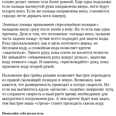
голове делает линию тела более ровной. Еще одна подсказка:
если пальцы вытянутой руки направлены вверх, ноги будут
оседать вниз. Если же пальцы направлены вниз, становится
гораздо легче держать ноги наверху.
Элитные пловцы принимают стреловидную позицию с
пальцами книзу сразу после входа в воду
. На то есть еще одна
причина. Дело в том, что положение «пальцы вниз, тыльная
часть ладони назад» лучше всего подходит для зацепа воды.
Рука проскальзывает, как в щель почтового ящика, не
беспокоя воду, а спокойная вода позволяет крепче
«зацепиться». Тяните руку, пока плечо не коснется челюсти.
Не забывайте «оборачивать руку вокруг рельса», зацепляя
воду немного сзади. И наконец, «пригвождайте» руку, пока
пронзаете воду второй рукой.
Наложение фаз гребка руками позволяет быстрее переходить
из правой скользящей позиции в левую. Возможно, вам
кажется, что размеренность приводит к потере скорости. Но
если вы вытянитесь вдоль «рельсов», подобно лазерному лучу,
то сохраните скорость и выиграете время, необходимое для
аккуратного погружения рук. А чем крепче будет ваш зацеп,
тем быстрее ваша «стрела» станет проходить сквозь воду.
Помогайте себе весом тела