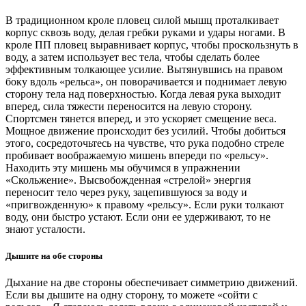
В традиционном кроле пловец силой мышц проталкивает
корпус сквозь воду, делая гребки руками и удары ногами. В
кроле ПП пловец выравнивает корпус, чтобы проскользнуть в
воду, а затем использует вес тела, чтобы сделать более
эффективным толкающее усилие. Вытянувшись на правом
боку вдоль «рельса», он поворачивается и поднимает левую
сторону тела над поверхностью. Когда левая рука выходит
вперед, сила тяжести переносится на левую сторону.
Спортсмен тянется вперед, и это ускоряет смещение веса.
Мощное движение происходит без усилий. Чтобы добиться
этого, сосредоточьтесь на чувстве, что рука подобно стреле
пробивает воображаемую мишень впереди по «рельсу».
Находить эту мишень мы обучимся в упражнении
«Скольжение». Высвобожденная «стрелой» энергия
переносит тело через руку, зацепившуюся за воду и
«пригвожденную» к правому «рельсу». Если руки толкают
воду, они быстро устают. Если они ее удерживают, то не
знают усталости.
Дышите на обе стороны
Дыхание на две стороны обеспечивает симметрию движений.
Если вы дышите на одну сторону, то можете «сойти с