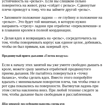
устойчивость на «рельсе». Если вы слишком сильно
повернетесь на живот, рука «сойдет с рельса». Сдвинутые
плечи приведут к тому, что вы займете другой «рельс».
• Запомните положение ладони — ее глубину и положение на
«рельсе». Это будет той мишенью, в которую нужно
направить «стрелу» ладони при отработке «переключения» и
в плавании кролем в полной координации.
• Делая вдох и возвращаясь на «рельс», сосредоточьтесь на
том, чтобы поворачивать корпус как единое целое, добиваясь,
чтобы он был прямым, как лазерный луч.
Продвинутый прием дыхания «Глоток воздуха»
Если к началу этих занятий вы уже умеете свободно дышать в
кроле, можете сразу заняться отработкой продвинутого
приема дыхания. Не пытайтесь повернуться в «точку
баланса», чтобы сделать вдох. Вместо этого попробуйте
вдыхать с минимальным поворотом плеча, так чтобы очки и
рот едва показались на поверхности. Вытянутая ладонь при
этом слегка наклонена вниз. При любой технике следите за
тем, чтобы дыхание было свободным и расслабленным.
Шаг второй: последовательность смены рук