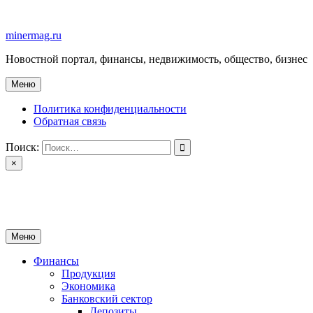
Перейти
к
minermag.ru
содержимому
Новостной портал, финансы, недвижимость, общество, бизнес
Меню
Политика конфиденциальности
Обратная связь
Поиск:
×
minermag.ru
Новостной портал, финансы, недвижимость, общество, бизнес
Меню
Финансы
Продукция
Экономика
Банковский сектор
Депозиты