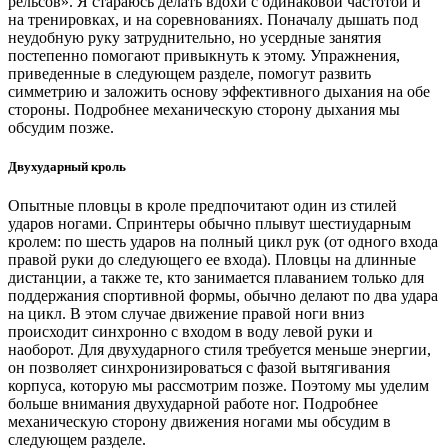
рельсов». Я стараюсь делать вдохи с одинаковой частотой и
на тренировках, и на соревнованиях. Поначалу дышать под
неудобную руку затруднительно, но усердные занятия
постепенно помогают привыкнуть к этому. Упражнения,
приведенные в следующем разделе, помогут развить
симметрию и заложить основу эффективного дыхания на обе
стороны. Подробнее механическую сторону дыхания мы
обсудим позже.
Двухударный кроль
Опытные пловцы в кроле предпочитают один из стилей
ударов ногами. Спринтеры обычно плывут шестиударным
кролем: по шесть ударов на полный цикл рук (от одного входа
правой руки до следующего ее входа). Пловцы на длинные
дистанции, а также те, кто занимается плаванием только для
поддержания спортивной формы, обычно делают по два удара
на цикл. В этом случае движение правой ноги вниз
происходит синхронно с входом в воду левой руки и
наоборот. Для двухударного стиля требуется меньше энергии,
он позволяет синхронизироваться с фазой вытягивания
корпуса, которую мы рассмотрим позже. Поэтому мы уделим
больше внимания двухударной работе ног. Подробнее
механическую сторону движения ногами мы обсудим в
следующем разделе.