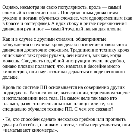
Однако, несмотря на свою популярность, кроль — самый
сложный в освоении стиль. Попеременным движениям
руками и ногами обучиться сложнее, чем одновременным (как
в брассе и баттерфляе). А вдох сбоку в ритме переключения
движения рук и ног — самый трудный навык для пловца.
Как и в случае с другими стилями, общепринятые
заблуждения о технике кроля делают освоение правильного
движения достаточно сложным. Традиционно технику кроля
описывают так: греби руками, бей ногами, вдыхай, когда
можешь. Следовать подобной инструкции очень неудобно,
однако пловцы полагают, что, намотав в бассейне много
километров, они научатся-таки держаться в воде несколько
дольше.
Кроль по системе ПП основывается на совершенно других
подходах: на балансировке, вытягивании, терпеливом зацепе
и использовании веса тела. На самом деле так мало кто
плавает, разве что очень опытные пловцы или те, кто
специально обучался технике ПП. С чем это связано?
• Те, кто способен сделать несколько гребков или проплыть
два-три бассейна, слишком заняты, чтобы переучиваться, они
«наматывают километры».