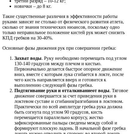
третий разряд – 10-12 кг;
новички – до 8 кг.
Такие существенные различия в эффективности работы
руками зависят не столько от физического развития атлета,
сколько от знания технических нюансов, поскольку одно
только неправильное положение кистей рук может снизить
КПД гребков на 30-40%.
Основные фазы движения рук при совершении гребка:
Захват воды
. Руку необходимо перемещать под углом
130-140 градусов между плечом и кистью.
Первоначально делается быстрое опорное движение
вниз, вместе с которым лука сгибается в локте, после
чего кисть направляется вверх и готовится к
выполнению следующей фазы гребка.
Подтягивание руки и отталкивание
от воды
. Тяговое
движение совершается за счет приведения руки в
локтевом суставе и сгибания/разгибания в локтевом.
Практически по всей амплитуде гребка рука должна
быть согнута под углом 90 градусов, кисть
перемещается параллельно корпусу, жестко
зафиксированные пальцы сведены между собой и
формируют плоскую ладонь. В начальной фазе гребка
локоть нужно отводить в сторону, во второй локоть