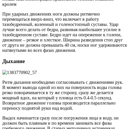
кролем
При ударных движениях ноги должны ритмично
перемещаться вверх-вниз, что включает в работу
тазобедренный, коленный и голеностопный суставы. Удар
лучше всего делать от бедра, развивая наибольшее усилие в
тазобедренном суставе. Бедро идет на опережение к голени,
движение – резкое и хлесткое. Ширина разведения стоп друг
от друга не должна превышать 40 см, носки ног удерживаются
натянутыми во всех фазах движения.
Дыхание
Ритм дыхания необходимо согласовывать с движениями рук.
В момент вывода одной из них на поверхность воды голова
резко поворачивается в ту же сторону, сразу же делается
мощный вдох, на который у пловца есть 0.4-0.5 секунд.
Возвратное движение головы производится параллельно
переносу поднятой руки над водой.
Выдох начинается сразу после погружения лица в воду, он
должен быть плавным и по времени занимать все фазы
гребкового движения. В старых методичных источниках