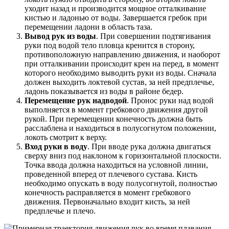
уходит назад и производится мощное отталкивание
кистью и ладонью от воды. Завершается гребок при
перемещении ладони в область таза.
Вывод рук из воды
. При совершении подтягивания
руки под водой тело пловца кренится в сторону,
противоположную направлению движения, и наоборот
при отталкивании происходит крен на перед, в момент
которого необходимо выводить руки из воды. Сначала
должен выходить локтевой сустав, за ней предплечье,
ладонь показывается из воды в районе бедер.
Перемещение рук над
водой
. Пронос руки над водой
выполняется в момент гребкового движения другой
рукой. При перемещении конечность должна быть
расслаблена и находиться в полусогнутом положении,
локоть смотрит к верху.
Вход руки в воду
. При вводе рука должна двигаться
сверху вниз под наклоном к горизонтальной плоскости.
Точка ввода должна находиться на условной линии,
проведенной вперед от плечевого сустава. Кисть
необходимо опускать в воду полусогнутой, полностью
конечность расправляется в момент гребкового
движения. Первоначально входит кисть, за ней
предплечье и плечо.