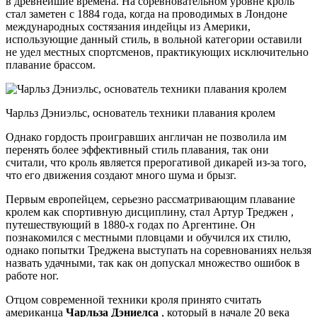
в древнейшие времена. На соревновательном уровне кроль
стал заметен с 1884 года, когда на проводимых в Лондоне
международных состязания индейцы из Америки,
использующие данный стиль, в вольной категории оставили
не удел местных спортсменов, практикующих исключительно
плавание брассом.
Чарльз Дэниэльс, основатель техники плавания кролем
Однако гордость проигравших англичан не позволила им
перенять более эффективный стиль плавания, так они
считали, что кроль является прерогативой дикарей из-за того,
что его движения создают много шума и брызг.
Первым европейцем, серьезно рассматривающим плавание
кролем как спортивную дисциплину, стал Артур Треджен ,
путешествующий в 1880-х годах по Аргентине. Он
познакомился с местными пловцами и обучился их стилю,
однако попытки Треджена выступать на соревнованиях нельзя
назвать удачными, так как он допускал множество ошибок в
работе ног.
Отцом современной техники кроля принято считать
американца
Чарльза Дэниелса
, который в начале 20 века