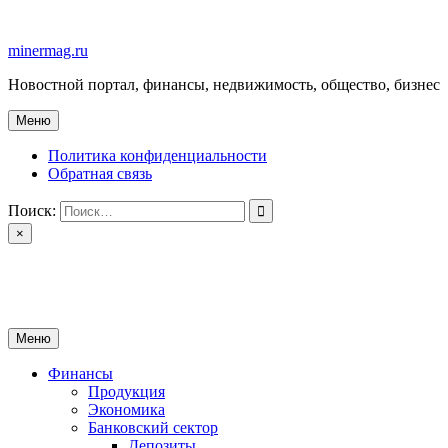
Перейти
к
minermag.ru
содержимому
Новостной портал, финансы, недвижимость, общество, бизнес
Меню
Политика конфиденциальности
Обратная связь
Поиск:
×
minermag.ru
Новостной портал, финансы, недвижимость, общество, бизнес
Меню
Финансы
Продукция
Экономика
Банковский сектор
Депозиты