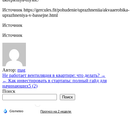
Источник
https://gercules.fit/pohudenie/uprazhneniia/akvaaerobika-
uprazhneniya-v-bassejne.html
Источник
Источник
Автор:
mag
Навигация
Не работает вентиляция в квартире: что делать? →
← Как инвестировать в стартапы: полный гайд для
по
начинающих5 (2)
записям
Поиск
Поиск