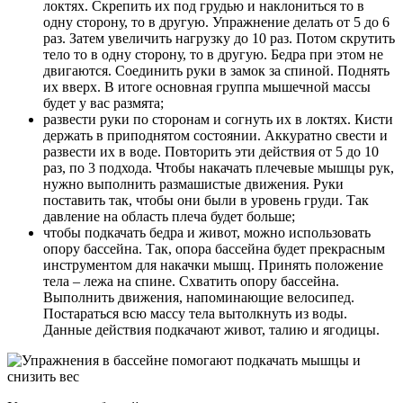
локтях. Скрепить их под грудью и наклониться то в
одну сторону, то в другую. Упражнение делать от 5 до 6
раз. Затем увеличить нагрузку до 10 раз. Потом скрутить
тело то в одну сторону, то в другую. Бедра при этом не
двигаются. Соединить руки в замок за спиной. Поднять
их вверх. В итоге основная группа мышечной массы
будет у вас размята;
развести руки по сторонам и согнуть их в локтях. Кисти
держать в приподнятом состоянии. Аккуратно свести и
развести их в воде. Повторить эти действия от 5 до 10
раз, по 3 подхода. Чтобы накачать плечевые мышцы рук,
нужно выполнить размашистые движения. Руки
поставить так, чтобы они были в уровень груди. Так
давление на область плеча будет больше;
чтобы подкачать бедра и живот, можно использовать
опору бассейна. Так, опора бассейна будет прекрасным
инструментом для накачки мышц. Принять положение
тела – лежа на спине. Схватить опору бассейна.
Выполнить движения, напоминающие велосипед.
Постараться всю массу тела вытолкнуть из воды.
Данные действия подкачают живот, талию и ягодицы.