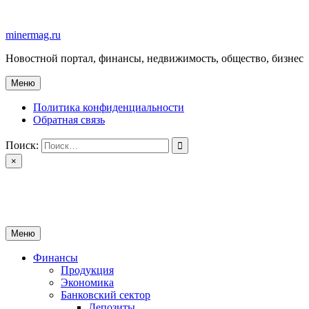
Перейти
к
minermag.ru
содержимому
Новостной портал, финансы, недвижимость, общество, бизнес
Меню
Политика конфиденциальности
Обратная связь
Поиск:
×
minermag.ru
Новостной портал, финансы, недвижимость, общество, бизнес
Меню
Финансы
Продукция
Экономика
Банковский сектор
Депозиты