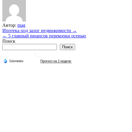
Автор:
mag
Навигация
Ипотека под залог недвижимости →
← 5 главный нюансов перекопки осенью
по
Поиск
записям
Поиск