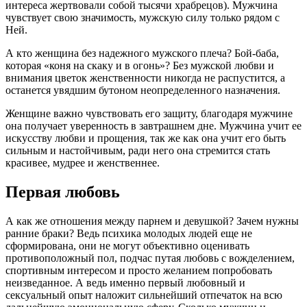
интереса жертвовали собой тысячи храбрецов). Мужчина
чувствует свою значимость, мужскую силу только рядом с
Ней.
А кто женщина без надежного мужского плеча? Бой-баба,
которая «коня на скаку и в огонь»? Без мужской любви и
внимания цветок женственности никогда не распустится, а
останется увядшим бутоном неопределенного назначения.
Женщине важно чувствовать его защиту, благодаря мужчине
она получает уверенность в завтрашнем дне. Мужчина учит ее
искусству любви и прощения, так же как она учит его быть
сильным и настойчивым, ради него она стремится стать
красивее, мудрее и женственнее.
Первая любовь
А как же отношения между парнем и девушкой? Зачем нужны
ранние браки? Ведь психика молодых людей еще не
сформирована, они не могут объективно оценивать
противоположный пол, подчас путая любовь с вожделением,
спортивным интересом и просто желанием попробовать
неизведанное. А ведь именно первый любовный и
сексуальный опыт наложит сильнейший отпечаток на всю