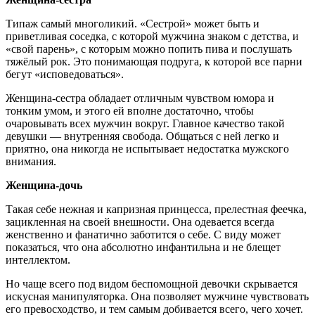
Типаж самый многоликий. «Сестрой» может быть и
приветливая соседка, с которой мужчина знаком с детства, и
«свой парень», с которым можно попить пива и послушать
тяжёлый рок. Это понимающая подруга, к которой все парни
бегут «исповедоваться».
Женщина-сестра обладает отличным чувством юмора и
тонким умом, и этого ей вполне достаточно, чтобы
очаровывать всех мужчин вокруг. Главное качество такой
девушки — внутренняя свобода. Общаться с ней легко и
приятно, она никогда не испытывает недостатка мужского
внимания.
Женщина-дочь
Такая себе нежная и капризная принцесса, прелестная феечка,
зацикленная на своей внешности. Она одевается всегда
женственно и фанатично заботится о себе. С виду может
показаться, что она абсолютно инфантильна и не блещет
интеллектом.
Но чаще всего под видом беспомощной девочки скрывается
искусная манипуляторка. Она позволяет мужчине чувствовать
его превосходство, и тем самым добивается всего, чего хочет.