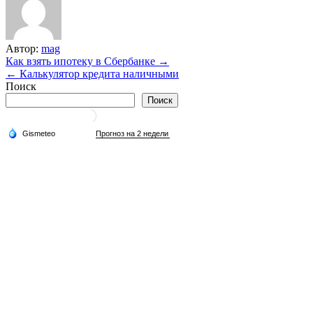
Автор:
mag
Навигация
Как взять ипотеку в Сбербанке →
← Калькулятор кредита наличными
по
Поиск
записям
Поиск