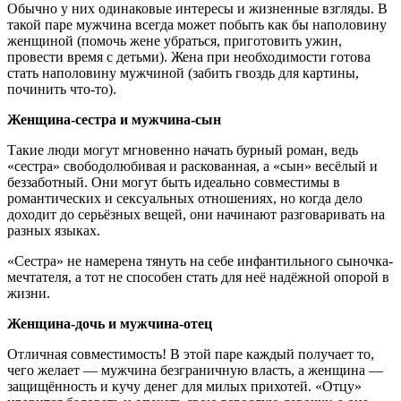
Обычно у них одинаковые интересы и жизненные взгляды. В
такой паре мужчина всегда может побыть как бы наполовину
женщиной (помочь жене убраться, приготовить ужин,
провести время с детьми). Жена при необходимости готова
стать наполовину мужчиной (забить гвоздь для картины,
починить что-то).
Женщина-сестра и мужчина-сын
Такие люди могут мгновенно начать бурный роман, ведь
«сестра» свободолюбивая и раскованная, а «сын» весёлый и
беззаботный. Они могут быть идеально совместимы в
романтических и сексуальных отношениях, но когда дело
доходит до серьёзных вещей, они начинают разговаривать на
разных языках.
«Сестра» не намерена тянуть на себе инфантильного сыночка-
мечтателя, а тот не способен стать для неё надёжной опорой в
жизни.
Женщина-дочь и мужчина-отец
Отличная совместимость! В этой паре каждый получает то,
чего желает — мужчина безграничную власть, а женщина —
защищённость и кучу денег для милых прихотей. «Отцу»