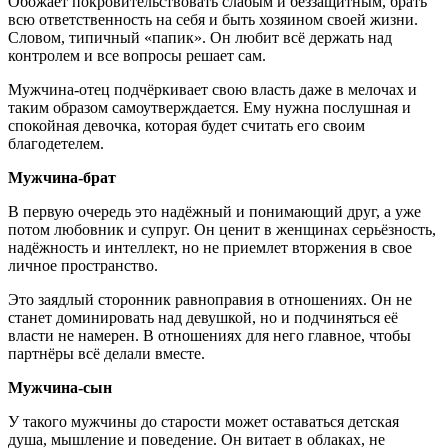
Обожает покровительствовать слабым и беззащитным, брать
всю ответственность на себя и быть хозяином своей жизни.
Словом, типичный «папик». Он любит всё держать над
контролем и все вопросы решает сам.
Мужчина-отец подчёркивает свою власть даже в мелочах и
таким образом самоутверждается. Ему нужна послушная и
спокойная девочка, которая будет считать его своим
благодетелем.
Мужчина-брат
В первую очередь это надёжный и понимающий друг, а уже
потом любовник и супруг. Он ценит в женщинах серьёзность,
надёжность и интеллект, но не приемлет вторжения в свое
личное пространство.
Это заядлый сторонник равноправия в отношениях. Он не
станет доминировать над девушкой, но и подчиняться её
власти не намерен. В отношениях для него главное, чтобы
партнёры всё делали вместе.
Мужчина-сын
У такого мужчины до старости может оставаться детская
душа, мышление и поведение. Он витает в облаках, не