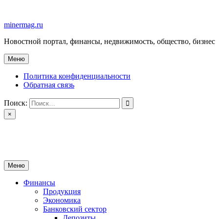
Перейти
к
minermag.ru
содержимому
Новостной портал, финансы, недвижимость, общество, бизнес
Меню
Политика конфиденциальности
Обратная связь
Поиск:
×
minermag.ru
Новостной портал, финансы, недвижимость, общество, бизнес
Меню
Финансы
Продукция
Экономика
Банковский сектор
Депозиты