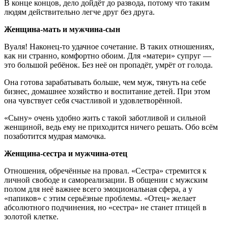
В конце концов, дело дойдёт до развода, потому что таким
людям действительно легче друг без друга.
Женщина-мать и мужчина-сын
Вуаля! Наконец-то удачное сочетание. В таких отношениях,
как ни странно, комфортно обоим. Для «матери» супруг —
это большой ребёнок. Без неё он пропадёт, умрёт от голода.
Она готова зарабатывать больше, чем муж, тянуть на себе
бизнес, домашнее хозяйство и воспитание детей. При этом
она чувствует себя счастливой и удовлетворённой.
«Сыну» очень удобно жить с такой заботливой и сильной
женщиной, ведь ему не приходится ничего решать. Обо всём
позаботится мудрая мамочка.
Женщина-сестра и мужчина-отец
Отношения, обречённые на провал. «Сестра» стремится к
личной свободе и самореализации. В общении с мужским
полом для неё важнее всего эмоциональная сфера, а у
«папиков» с этим серьёзные проблемы. «Отец» желает
абсолютного подчинения, но «сестра» не станет птицей в
золотой клетке.