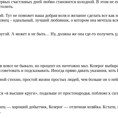
рвых счастливых дней любви становится холодной. В этом не ее 
утолить.
й. Тут не поможет ваша добрая воля и желание сделать все как н
знец – идеальный, лучший любовник, о котором она мечтала вс
гой. А может и не быть… Ну, должна же она где-то получить у
дов вовсе не бывало, но процент их ничтожно мал. Козерог выбир
оветовать и подсказывать. Иногда прямо давать указания, хоть 
ой стихии, простой жизни простых людей, чем больше он о ней з
тся «в высшие круги», подальше от простонародья, поближе к си
знец — хороший добытчик, Козерог — отличная хозяйка. Кстати
.