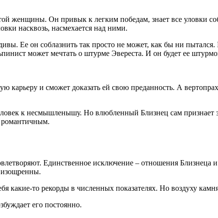
той женщины. Он привык к легким победам, знает все уловки со
овки насквозь, насмехается над ними.
ивы. Ее он соблазнить так просто не может, как бы ни пытался
льпинист может мечтать о штурме Эвереста. И он будет ее штурмо
рошую карьеру и сможет доказать ей свою преданность. А вертоп
еловек к несмышленышу. Но влюбленный Близнец сам признает за
и романтичным.
влетворяют. Единственное исключение – отношения Близнеца и Д
 изощренны.
ебя какие-то рекорды в численных показателях. Но воздуху камня
озбуждает его постоянно.