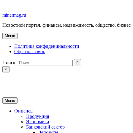
Перейти
к
minermag.ru
содержимому
Новостной портал, финансы, недвижимость, общество, бизнес
Меню
Политика конфиденциальности
Обратная связь
Поиск:
×
minermag.ru
Новостной портал, финансы, недвижимость, общество, бизнес
Меню
Финансы
Продукция
Экономика
Банковский сектор
Депозиты