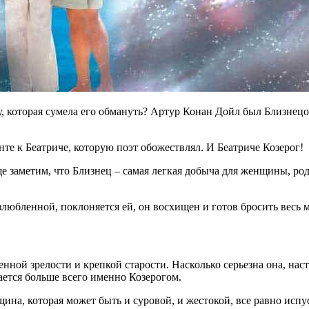
которая сумела его обмануть? Артур Конан Дойл был Близнецом
нте к Беатриче, которую поэт обожествлял. И Беатриче Козерог!
 заметим, что Близнец – самая легкая добыча для женщины, роди
любленной, поклоняется ей, он восхищен и готов бросить весь м
нной зрелости и крепкой старости. Насколько серьезна она, на
ается больше всего именно Козерогом.
щина, которая может быть и суровой, и жестокой, все равно исп