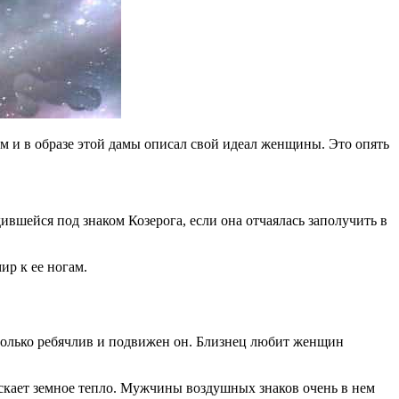
 и в образе этой дамы описал свой идеал женщины. Это опять
вшейся под знаком Козерога, если она отчаялась заполучить в
ир к ее ногам.
столько ребячлив и подвижен он. Близнец любит женщин
ускает земное тепло. Мужчины воздушных знаков очень в нем