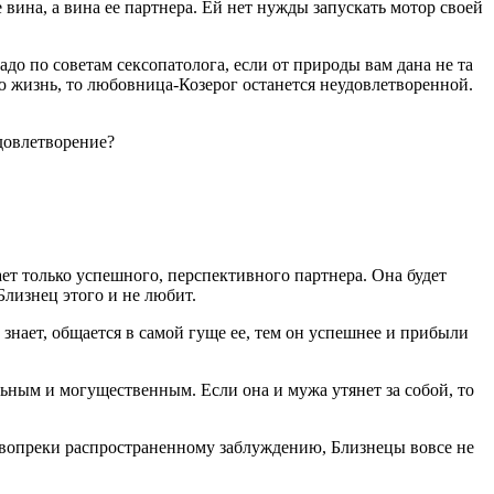
вина, а вина ее партнера. Ей нет нужды запускать мотор своей
адо по советам сексопатолога, если от природы вам дана не та
ю жизнь, то любовница-Козерог останется неудовлетворенной.
довлетворение?
ает только успешного, перспективного партнера. Она будет
Близнец этого и не любит.
нает, общается в самой гуще ее, тем он успешнее и прибыли
льным и могущественным. Если она и мужа утянет за собой, то
, вопреки распространенному заблуждению, Близнецы вовсе не