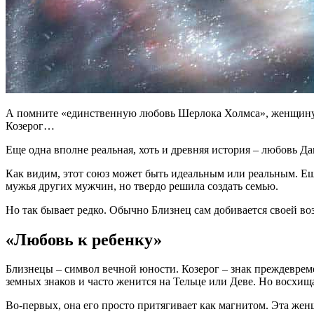
А помните «единственную любовь Шерлока Холмса», женщину, 
Козерог…
Еще одна вполне реальная, хоть и древняя история – любовь Да
Как видим, этот союз может быть идеальным или реальным. Еще
мужья других мужчин, но твердо решила создать семью.
Но так бывает редко. Обычно Близнец сам добивается своей воз
«Любовь к ребенку»
Близнецы – символ вечной юности. Козерог – знак преждевреме
земных знаков и часто женится на Тельце или Деве. Но восхищ
Во-первых, она его просто притягивает как магнитом. Эта жен