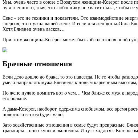
Увы, очень часто в союзе с Воздухом женщина-Козерог после пе
чувственности, зная, что любовнику не хватит пыла, чтобы ее 
Секс – это не техники и показатели. Это взаимодействие энерги
энергия, что нужна вашей жене. И если для женщины-Овна Бли
Хотя Близнец очень ласков…
При этом женщина-Козерог может быть абсолютно верной супру
Брачные отношения
Если дело дошло до брака, то это навсегда. Не то чтобы разво
умело направлять мужа-Близнеца к новым карьерным высотам, с
Но жене нужно помнить вот о чем… Чем ближе ее муж к народн
его больше.
А дама-Козерог, наоборот, одержима снобизмом, все время рве
полезного в этом будет мало.
Зато хозяйственные отношения в семье будут прекрасные. Бли
транжиры – они скупы и экономны. И тут сходятся с Козерогом