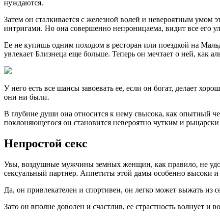
нуждаются.
Затем он сталкивается с железной волей и невероятным умом э
интригами. Но она совершенно непроницаема, видит все его ул
Ее не купишь одним походом в ресторан или поездкой на Мальд
увлекает Близнеца еще больше. Теперь он мечтает о ней, как а
У него есть все шансы завоевать ее, если он богат, делает хо
они ни были.
В глубине души она относится к нему свысока, как опытный ч
поклоняющегося он становится невероятно чутким и рыцарск
Непростой секс
Увы, воздушные мужчины земных женщин, как правило, не удо
сексуальный партнер. Аппетиты этой дамы особенно высоки и
Да, он привлекателен и спортивен, он легко может выжать из с
Зато он вполне доволен и счастлив, ее страстность волнует и в